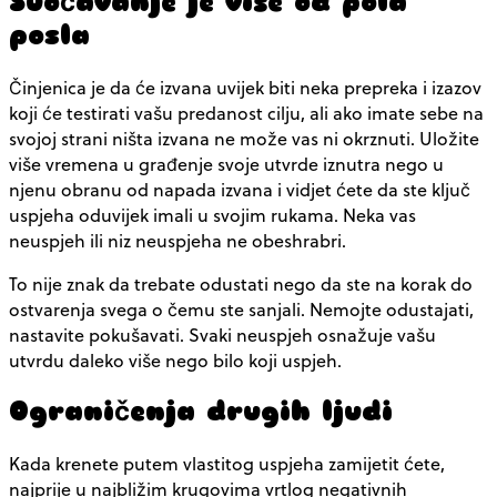
Suočavanje je više od pola
posla
Činjenica je da će izvana uvijek biti neka prepreka i izazov
koji će testirati vašu predanost cilju, ali ako imate sebe na
svojoj strani ništa izvana ne može vas ni okrznuti. Uložite
više vremena u građenje svoje utvrde iznutra nego u
njenu obranu od napada izvana i vidjet ćete da ste ključ
uspjeha oduvijek imali u svojim rukama. Neka vas
neuspjeh ili niz neuspjeha ne obeshrabri.
To nije znak da trebate odustati nego da ste na korak do
ostvarenja svega o čemu ste sanjali. Nemojte odustajati,
nastavite pokušavati. Svaki neuspjeh osnažuje vašu
utvrdu daleko više nego bilo koji uspjeh.
Ograničenja drugih ljudi
Kada krenete putem vlastitog uspjeha zamijetit ćete,
najprije u najbližim krugovima vrtlog negativnih