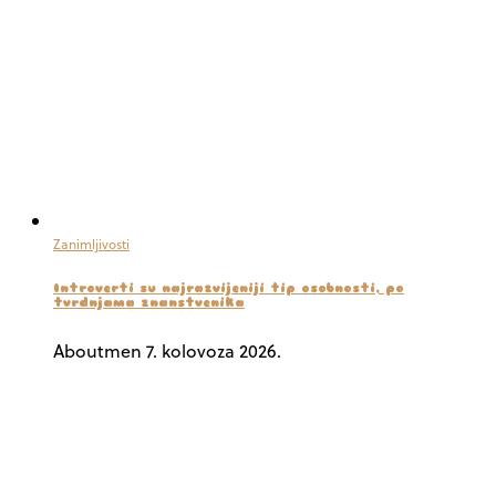
Zanimljivosti
Introverti su najrazvijeniji tip osobnosti, po
tvrdnjama znanstvenika
Aboutmen
7. kolovoza 2026.