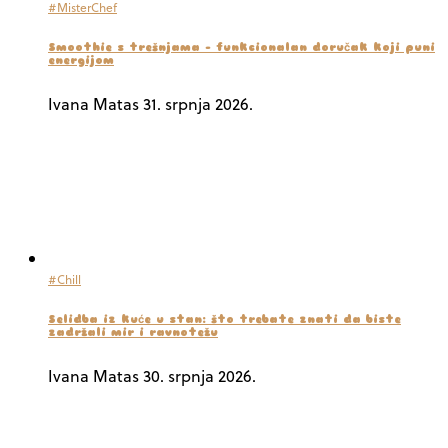
#MisterChef
Smoothie s trešnjama – funkcionalan doručak koji puni
energijom
Ivana Matas
31. srpnja 2026.
#Chill
Selidba iz kuće u stan: što trebate znati da biste
zadržali mir i ravnotežu
Ivana Matas
30. srpnja 2026.