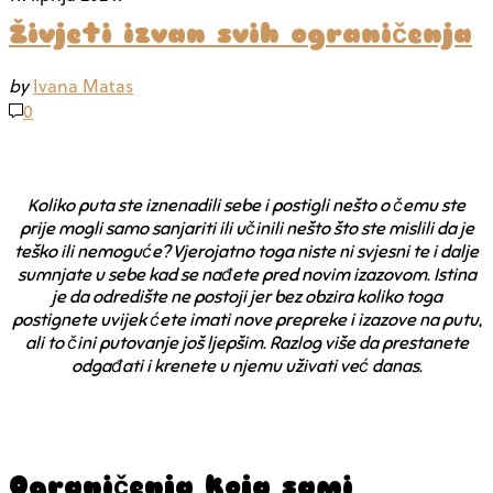
Živjeti izvan svih ograničenja
by
Ivana Matas
0
Koliko puta ste iznenadili sebe i postigli nešto o čemu ste
prije mogli samo sanjariti ili učinili nešto što ste mislili da je
teško ili nemoguće? Vjerojatno toga niste ni svjesni te i dalje
sumnjate u sebe kad se nađete pred novim izazovom. Istina
je da odredište ne postoji jer bez obzira koliko toga
postignete uvijek ćete imati nove prepreke i izazove na putu,
ali to čini putovanje još ljepšim. Razlog više da prestanete
odgađati i krenete u njemu uživati već danas.
Ograničenja koja sami