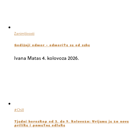
Zanimljivosti
Godišnji odmor – odmorite se od sebe
Ivana Matas
4. kolovoza 2026.
#Chill
Tjedni horoskop od 3. do 9. kolovoza: Vrijeme je za nove
prilike i pametne odluke