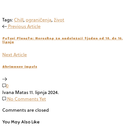
Tags:
Chill
,
ograničenja
,
život
Previous Article
Putevi Planeta: Horoskop za nadolazeći tjedan od 10. do 16.
lipnja
Next Article
Ahrimanov impuls
0
Ivana Matas
11. lipnja 2024.
No Comments Yet
Comments are closed
You May Also Like