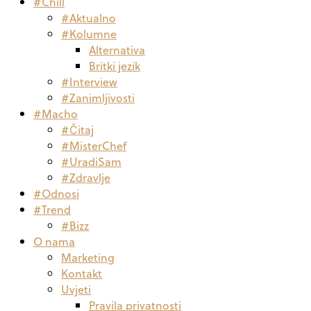
#Chill
#Aktualno
#Kolumne
Alternativa
Britki jezik
#Interview
#Zanimljivosti
#Macho
#Čitaj
#MisterChef
#UradiSam
#Zdravlje
#Odnosi
#Trend
#Bizz
O nama
Marketing
Kontakt
Uvjeti
Pravila privatnosti