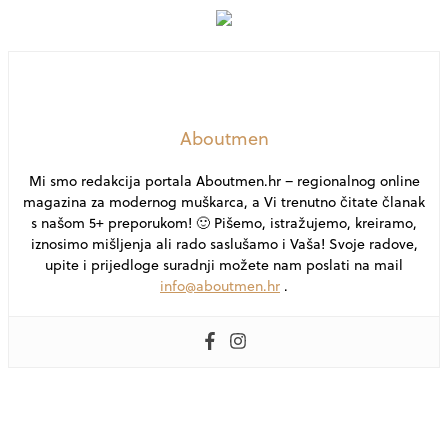
Aboutmen
Mi smo redakcija portala Aboutmen.hr – regionalnog online
magazina za modernog muškarca, a Vi trenutno čitate članak
s našom 5+ preporukom! 🙂 Pišemo, istražujemo, kreiramo,
iznosimo mišljenja ali rado saslušamo i Vaša! Svoje radove,
upite i prijedloge suradnji možete nam poslati na mail
info@aboutmen.hr
.