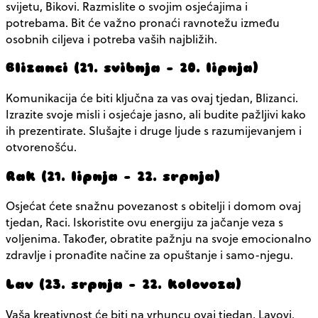
svijetu, Bikovi. Razmislite o svojim osjećajima i
potrebama. Bit će važno pronaći ravnotežu između
osobnih ciljeva i potreba vaših najbližih.
Blizanci (21. svibnja – 20. lipnja)
Komunikacija će biti ključna za vas ovaj tjedan, Blizanci.
Izrazite svoje misli i osjećaje jasno, ali budite pažljivi kako
ih prezentirate. Slušajte i druge ljude s razumijevanjem i
otvorenošću.
Rak (21. lipnja – 22. srpnja)
Osjećat ćete snažnu povezanost s obitelji i domom ovaj
tjedan, Raci. Iskoristite ovu energiju za jačanje veza s
voljenima. Također, obratite pažnju na svoje emocionalno
zdravlje i pronađite načine za opuštanje i samo-njegu.
Lav (23. srpnja – 22. kolovoza)
Vaša kreativnost će biti na vrhuncu ovaj tjedan, Lavovi.