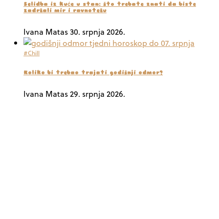
Selidba iz kuće u stan: što trebate znati da biste
zadržali mir i ravnotežu
Ivana Matas
30. srpnja 2026.
#Chill
Koliko bi trebao trajati godišnji odmor?
Ivana Matas
29. srpnja 2026.