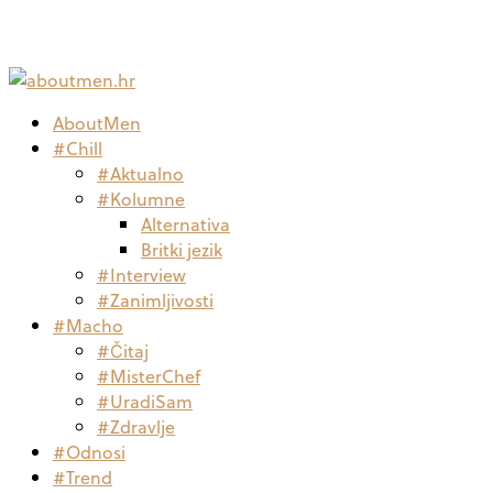
AboutMen
#Chill
#Aktualno
#Kolumne
Alternativa
Britki jezik
#Interview
#Zanimljivosti
#Macho
#Čitaj
#MisterChef
#UradiSam
#Zdravlje
#Odnosi
#Trend