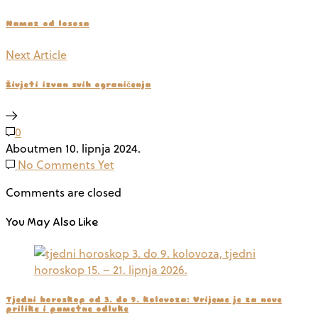
Namaz od lososa
Next Article
Živjeti izvan svih ograničenja
0
Aboutmen
10. lipnja 2024.
No Comments Yet
Comments are closed
You May Also Like
Tjedni horoskop od 3. do 9. kolovoza: Vrijeme je za nove
prilike i pametne odluke