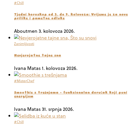
#Chill
Tjedni horoskop od 3. do 9. kolovoza: Vrijeme je za nove
prilike i pametne odluke
Aboutmen
3. kolovoza 2026.
Zanimljivosti
Nevjerojatne tajne sna
Ivana Matas
1. kolovoza 2026.
#MisterChef
Smoothie s trešnjama – funkcionalan doručak koji puni
energijom
Ivana Matas
31. srpnja 2026.
#Chill