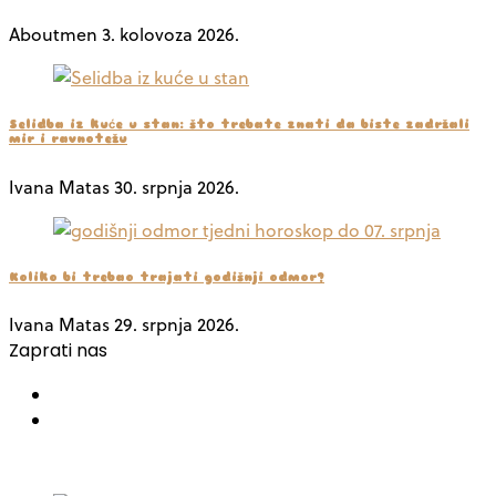
Aboutmen
3. kolovoza 2026.
Selidba iz kuće u stan: što trebate znati da biste zadržali
mir i ravnotežu
Ivana Matas
30. srpnja 2026.
Koliko bi trebao trajati godišnji odmor?
Ivana Matas
29. srpnja 2026.
Zaprati nas