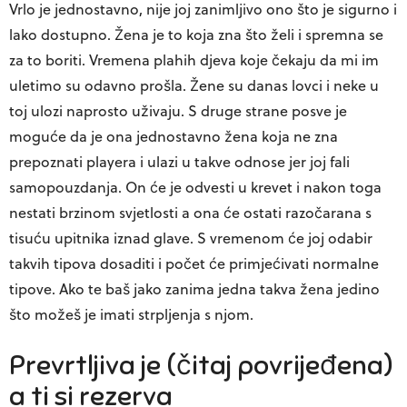
Vrlo je jednostavno, nije joj zanimljivo ono što je sigurno i
lako dostupno. Žena je to koja zna što želi i spremna se
za to boriti. Vremena plahih djeva koje čekaju da mi im
uletimo su odavno prošla. Žene su danas lovci i neke u
toj ulozi naprosto uživaju. S druge strane posve je
moguće da je ona jednostavno žena koja ne zna
prepoznati playera i ulazi u takve odnose jer joj fali
samopouzdanja. On će je odvesti u krevet i nakon toga
nestati brzinom svjetlosti a ona će ostati razočarana s
tisuću upitnika iznad glave. S vremenom će joj odabir
takvih tipova dosaditi i počet će primjećivati normalne
tipove. Ako te baš jako zanima jedna takva žena jedino
što možeš je imati strpljenja s njom.
Prevrtljiva je (čitaj povrijeđena)
a ti si rezerva