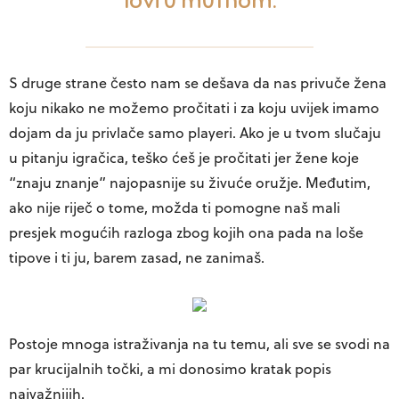
lovi u mutnom.
S druge strane često nam se dešava da nas privuče žena
koju nikako ne možemo pročitati i za koju uvijek imamo
dojam da ju privlače samo playeri. Ako je u tvom slučaju
u pitanju igračica, teško ćeš je pročitati jer žene koje
“znaju znanje” najopasnije su živuće oružje. Međutim,
ako nije riječ o tome, možda ti pomogne naš mali
presjek mogućih razloga zbog kojih ona pada na loše
tipove i ti ju, barem zasad, ne zanimaš.
Postoje mnoga istraživanja na tu temu, ali sve se svodi na
par krucijalnih točki, a mi donosimo kratak popis
najvažnijih.