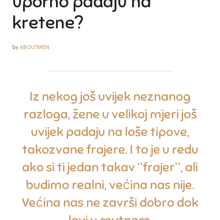
uporno padaju na
kretene?
by
ABOUTMEN
Iz nekog još uvijek neznanog
razloga, žene u velikoj mjeri još
uvijek padaju na loše tipove,
takozvane frajere. I to je u redu
ako si ti jedan takav “frajer”, ali
budimo realni, većina nas nije.
Većina nas ne završi dobro dok