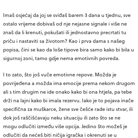
Imaš osjećaj da joj se sviđaš barem 3 dana u tjednu, sve
ostalo vrijeme dobivaš od nje nejasne signale i više ne
znaš da li krenuti, pokušati ili jednostavno precrtati tu
priču i nastaviti sa životom? Kao i prva dama s našeg
popisa, čini se kao da loše tipove bira samo kako bi bila u
sigurnoj zoni, tamo gdje nema emotivnih povreda.
I to zato, što još vuče emotivne repove. Možda je
povrijeđena a možda ima emocije prema nekom drugom
ali s tim drugim ne ide onako kako bi ona htjela, pa tebe
drži na lajni kako bi imala rezervu. Iako je to pojava inače
specifična za muškarce, žene sve češće rade istu stvar, ili
dok još raščišćavaju neku situaciju ili zato što se ne
mogu odlučiti između više opcija. Jedino što možeš je
odlučiti da nećeš biti ničija igračka i okrenuti se u