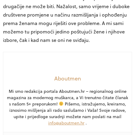
drugačije ne može biti. Nažalost, samo vrijeme i duboke
društvene promjene u načinu razmišljanja i ophođenju
prema ženama mogu riješiti ove probleme. A mi sami
možemo tu pripomoći jedino poštujući žene i njihove
izbore, čak i kad nam se oni ne sviđaju.
Aboutmen
Mi smo redakcija portala Aboutmen.hr – regionalnog online
magazina za modernog muškarca, a Vi trenutno čitate članak
s našom 5+ preporukom!
Pišemo, istražujemo, kreiramo,
iznosimo mišljenja ali rado saslušamo i Vaša! Svoje radove,
upite i prijedloge suradnji možete nam poslati na mail
info@aboutmen.hr
.