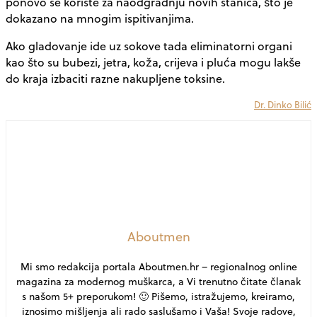
ponovo se koriste za naodgradnju novih stanica, što je
dokazano na mnogim ispitivanjima.
Ako gladovanje ide uz sokove tada eliminatorni organi
kao što su bubezi, jetra, koža, crijeva i pluća mogu lakše
do kraja izbaciti razne nakupljene toksine.
Dr. Dinko Bilić
Aboutmen
Mi smo redakcija portala Aboutmen.hr – regionalnog online
magazina za modernog muškarca, a Vi trenutno čitate članak
s našom 5+ preporukom! 🙂 Pišemo, istražujemo, kreiramo,
iznosimo mišljenja ali rado saslušamo i Vaša! Svoje radove,