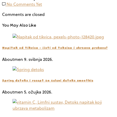
No Comments Yet
Comments are closed
You May Also Like
Napitak od tikvica – čisti od toksina i ubrzava probavu!
Aboutmen
9. svibnja 2026.
Spring detoks i recept za zeleni detoks smoothie
Aboutmen
5. ožujka 2026.