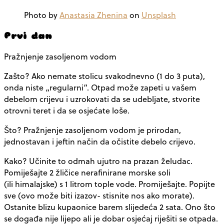
Photo by
Anastasia Zhenina
on
Unsplash
Prvi dan
Pražnjenje zasoljenom vodom
Zašto? Ako nemate stolicu svakodnevno (1 do 3 puta),
onda niste „regularni“. Otpad može zapeti u vašem
debelom crijevu i uzrokovati da se udebljate, stvorite
otrovni teret i da se osjećate loše.
Što? Pražnjenje zasoljenom vodom je prirodan,
jednostavan i jeftin način da očistite debelo crijevo.
Kako? Učinite to odmah ujutro na prazan želudac.
Pomiješajte 2 žličice nerafinirane morske soli
(ili himalajske) s 1 litrom tople vode. Promiješajte. Popijte
sve (ovo može biti izazov- stisnite nos ako morate).
Ostanite blizu kupaonice barem slijedeća 2 sata. Ono što
se događa nije lijepo ali je dobar osjećaj riješiti se otpada.