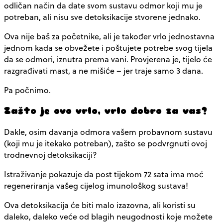
odličan način da date svom sustavu odmor koji mu je
potreban, ali nisu sve detoksikacije stvorene jednako.
Ova nije baš za početnike, ali je također vrlo jednostavna
jednom kada se obvežete i poštujete potrebe svog tijela
da se odmori, iznutra prema vani. Provjerena je, tijelo će
razgrađivati mast, a ne mišiće – jer traje samo 3 dana.
Pa počnimo.
Zašto je ovo vrlo, vrlo dobro za vas?
Dakle, osim davanja odmora vašem probavnom sustavu
(koji mu je itekako potreban), zašto se podvrgnuti ovoj
trodnevnoj detoksikaciji?
Istraživanje pokazuje da post tijekom 72 sata ima moć
regeneriranja vašeg cijelog imunološkog sustava!
Ova detoksikacija će biti malo izazovna, ali koristi su
daleko, daleko veće od blagih neugodnosti koje možete