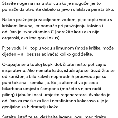
Stavite noge na malu stolicu ako je moguće, jer to
pomaže da otvorite debelo crijevo i olakšava peristaltiku.
Nakon pražnjenja zasoljenom vodom, pijte toplu vodu s
kriškom limuna, jer pomaže pri pražnjenju toksina i
odličan je izvor vitamina C (odrežite koru ako nije
organski, ako ima gorki okus).
Pijte vodu i /ili toplu vodu s limunom (može kriške, može
cijeđen – ali bez zaslađivača) koliko god želite.
Okupajte se u toploj kupki dok čitate nešto poticajno ili
inspirativno. Ako nemate kadu, istuširajte se. Suzdržite se
od korištenja bilo kakvih neprirodnih proizvoda jer su
puni toksina i kemikalija. Bolja alternativa je soda
bikarbona umjesto šampona (možete s njom raditi i
piling) i jabučni ocat umjesto regeneratora. Avokado je
odličan za maske za lice i nerafinirano kokosovo ulje je
genijalno za hidrataciju kože.
Šetajte, istežite se, vježbajte laganu jogu, meditirajte,