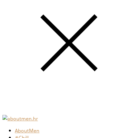
AboutMen
#Chill