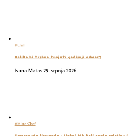
#Chill
Koliko bi trebao trajati godišnji odmor?
Ivana Matas
29. srpnja 2026.
#MisterChef
Zamrznuta limunada – ljetni hit koji spaja svježinu i