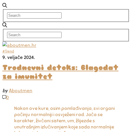
#Trend
9. veljače 2024.
Trodnevni detoks: Blagodat
za imunitet
by
Aboutmen
0
Nakon ove kure, osim pomlađivanja, svi organi
počinju normalniji i osvježeni rad. Jača se
karakter, živčani sistem, um, žlijezde s
unutrašnjim izlučivanjem koje sada normalnije