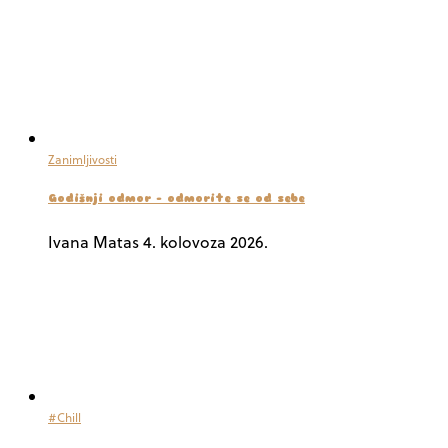
Zanimljivosti
Godišnji odmor – odmorite se od sebe
Ivana Matas
4. kolovoza 2026.
#Chill