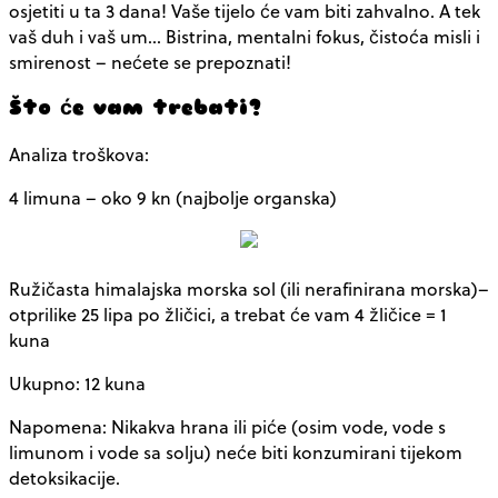
osjetiti u ta 3 dana! Vaše tijelo će vam biti zahvalno. A tek
vaš duh i vaš um… Bistrina, mentalni fokus, čistoća misli i
smirenost – nećete se prepoznati!
Što će vam trebati?
Analiza troškova:
4 limuna – oko 9 kn (najbolje organska)
Ružičasta himalajska morska sol (ili nerafinirana morska)–
otprilike 25 lipa po žličici, a trebat će vam 4 žličice = 1
kuna
Ukupno: 12 kuna
Napomena: Nikakva hrana ili piće (osim vode, vode s
limunom i vode sa solju) neće biti konzumirani tijekom
detoksikacije.