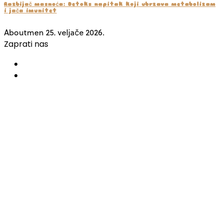
Razbijač masnoća: Detoks napitak koji ubrzava metabolizam
i jača imunitet
Aboutmen
25. veljače 2026.
Zaprati nas