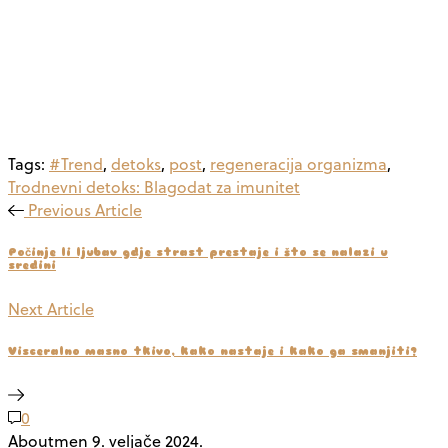
Tags:
#Trend
,
detoks
,
post
,
regeneracija organizma
,
Trodnevni detoks: Blagodat za imunitet
Previous Article
Počinje li ljubav gdje strast prestaje i što se nalazi u
sredini
Next Article
Visceralno masno tkivo, kako nastaje i kako ga smanjiti?
0
Aboutmen
9. veljače 2024.