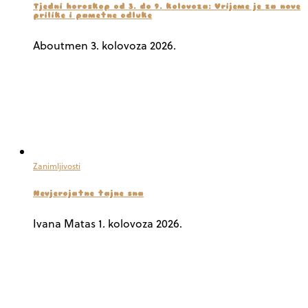
Tjedni horoskop od 3. do 9. kolovoza: Vrijeme je za nove
prilike i pametne odluke
Aboutmen
3. kolovoza 2026.
Zanimljivosti
Nevjerojatne tajne sna
Ivana Matas
1. kolovoza 2026.