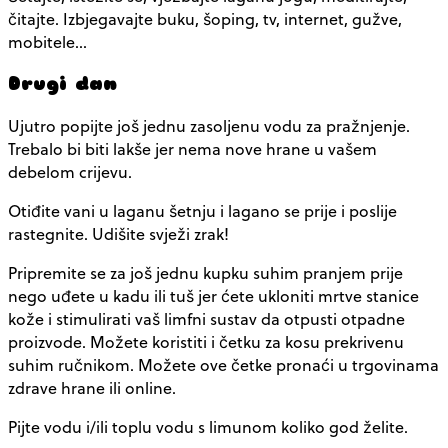
čitajte. Izbjegavajte buku, šoping, tv, internet, gužve,
mobitele…
Drugi dan
Ujutro popijte još jednu zasoljenu vodu za pražnjenje.
Trebalo bi biti lakše jer nema nove hrane u vašem
debelom crijevu.
Otiđite vani u laganu šetnju i lagano se prije i poslije
rastegnite. Udišite svježi zrak!
Pripremite se za još jednu kupku suhim pranjem prije
nego uđete u kadu ili tuš jer ćete ukloniti mrtve stanice
kože i stimulirati vaš limfni sustav da otpusti otpadne
proizvode. Možete koristiti i četku za kosu prekrivenu
suhim ručnikom. Možete ove četke pronaći u trgovinama
zdrave hrane ili online.
Pijte vodu i/ili toplu vodu s limunom koliko god želite.