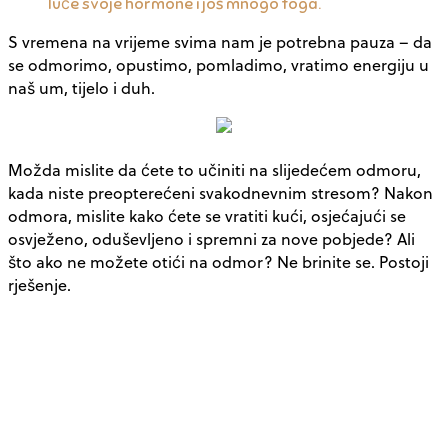
luče svoje hormone i još mnogo toga.
S vremena na vrijeme svima nam je potrebna pauza – da
se odmorimo, opustimo, pomladimo, vratimo energiju u
naš um, tijelo i duh.
Možda mislite da ćete to učiniti na slijedećem odmoru,
kada niste preopterećeni svakodnevnim stresom? Nakon
odmora, mislite kako ćete se vratiti kući, osjećajući se
osvježeno, oduševljeno i spremni za nove pobjede? Ali
što ako ne možete otići na odmor? Ne brinite se. Postoji
rješenje.