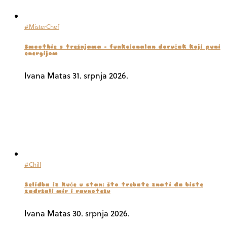
#MisterChef
Smoothie s trešnjama – funkcionalan doručak koji puni
energijom
Ivana Matas
31. srpnja 2026.
#Chill
Selidba iz kuće u stan: što trebate znati da biste
zadržali mir i ravnotežu
Ivana Matas
30. srpnja 2026.