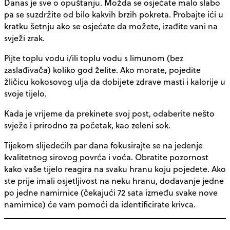
Danas je sve o opuštanju. Možda se osjećate malo slabo
pa se suzdržite od bilo kakvih brzih pokreta. Probajte ići u
kratku šetnju ako se osjećate da možete, izađite vani na
svježi zrak.
Pijte toplu vodu i/ili toplu vodu s limunom (bez
zaslađivača) koliko god želite. Ako morate, pojedite
žličicu kokosovog ulja da dobijete zdrave masti i kalorije u
svoje tijelo.
Kada je vrijeme da prekinete svoj post, odaberite nešto
svježe i prirodno za početak, kao zeleni sok.
Tijekom slijedećih par dana fokusirajte se na jedenje
kvalitetnog sirovog povrća i voća. Obratite pozornost
kako vaše tijelo reagira na svaku hranu koju pojedete. Ako
ste prije imali osjetljivost na neku hranu, dodavanje jedne
po jedne namirnice (čekajući 72 sata između svake nove
namirnice) će vam pomoći da identificirate krivca.