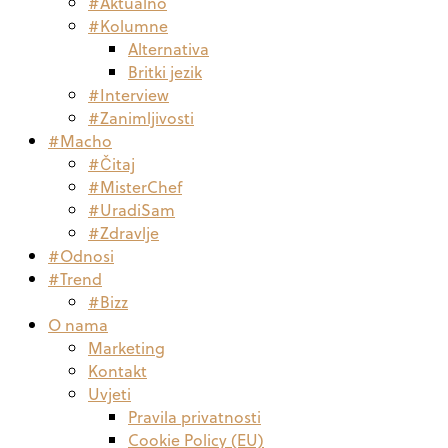
#Aktualno
#Kolumne
Alternativa
Britki jezik
#Interview
#Zanimljivosti
#Macho
#Čitaj
#MisterChef
#UradiSam
#Zdravlje
#Odnosi
#Trend
#Bizz
O nama
Marketing
Kontakt
Uvjeti
Pravila privatnosti
Cookie Policy (EU)