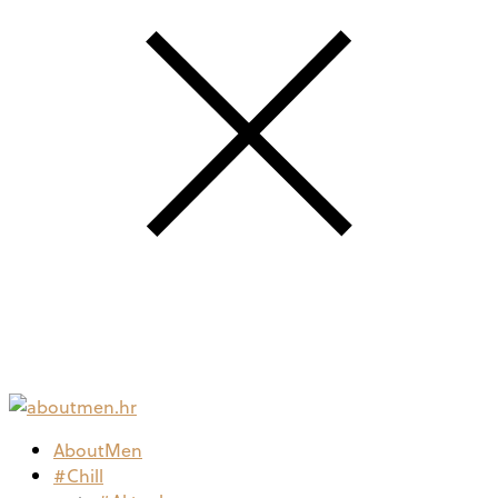
AboutMen
#Chill