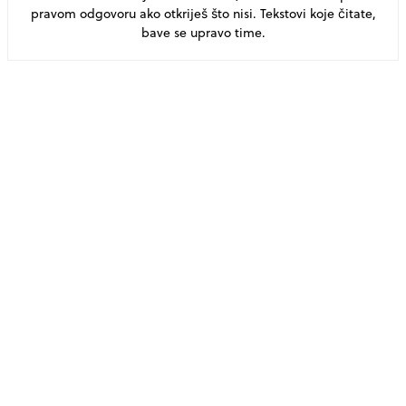
pravom odgovoru ako otkriješ što nisi. Tekstovi koje čitate,
bave se upravo time.