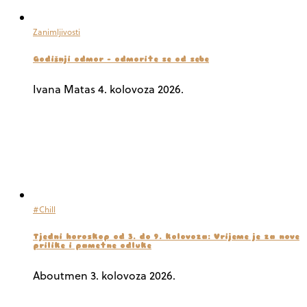
Zanimljivosti
Godišnji odmor – odmorite se od sebe
Ivana Matas
4. kolovoza 2026.
#Chill
Tjedni horoskop od 3. do 9. kolovoza: Vrijeme je za nove
prilike i pametne odluke
Aboutmen
3. kolovoza 2026.