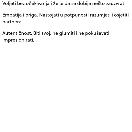
Voljeti bez očekivanja i želje da se dobije nešto zauzvrat.
Empatija i briga. Nastojati u potpunosti razumjeti i osjetiti
partnera.
Autentičnost. Biti svoj, ne glumiti i ne pokušavati
impresionirati.