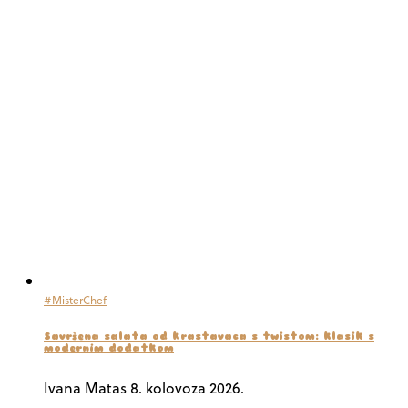
#MisterChef
Savršena salata od krastavaca s twistom: klasik s
modernim dodatkom
Ivana Matas
8. kolovoza 2026.