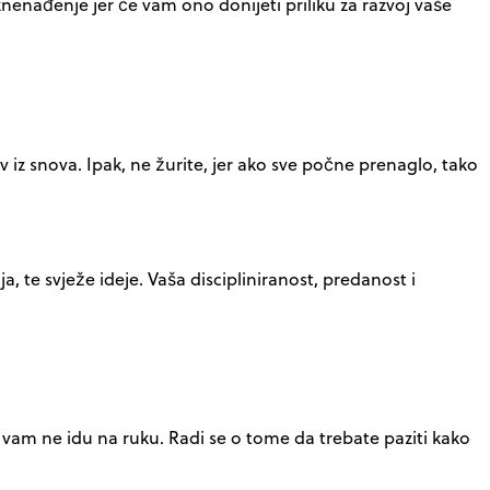
enađenje jer će vam ono donijeti priliku za razvoj vaše
v iz snova. Ipak, ne žurite, jer ako sve počne prenaglo, tako
, te svježe ideje. Vaša discipliniranost, predanost i
e vam ne idu na ruku. Radi se o tome da trebate paziti kako