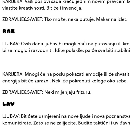
KARIJERA: Vaši poslovi sada kreću jednim novim pravcem koj
vlastite kreativnosti. Bit će i invencija.
ZDRAVLJE&SAVJET: Tko može, neka putuje. Makar na izlet.
RAK
LJUBAV: Ovih dana ljubav bi mogli naći na putovanju ili kreć
bi se moglo i razvodniti. Idite polakše, pa će sve biti stabilni
KARIJERA: Mnogi će na poslu pokazati emocije ili će shvatiti 
energija bit će zarazni. Neki će pokrenuti kolege oko sebe.
ZDRAVLJE&SAVJET: Neki mijenjaju frizuru.
LAV
LJUBAV: Bit ćete usmjereni na nove ljude i nova poznanstva,
komunicirate. Zato se ne zalijećite. Budite taktični i uviđavn