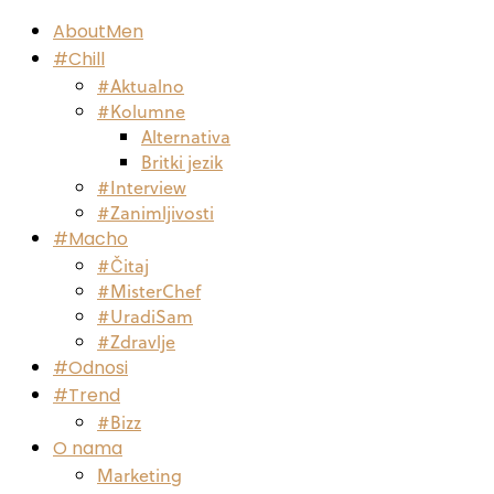
AboutMen
#Chill
#Aktualno
#Kolumne
Alternativa
Britki jezik
#Interview
#Zanimljivosti
#Macho
#Čitaj
#MisterChef
#UradiSam
#Zdravlje
#Odnosi
#Trend
#Bizz
O nama
Marketing