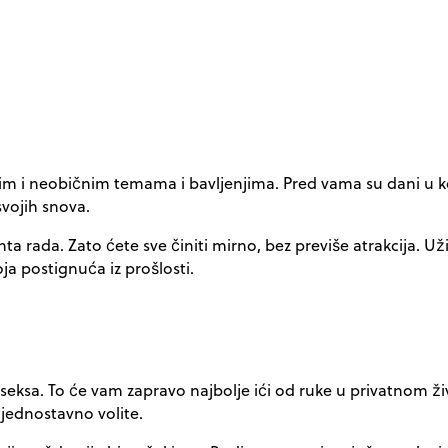
m i neobičnim temama i bavljenjima. Pred vama su dani u koj
svojih snova.
nta rada. Zato ćete sve činiti mirno, bez previše atrakcija. Už
oja postignuća iz prošlosti.
 seksa. To će vam zapravo najbolje ići od ruke u privatnom 
 jednostavno volite.