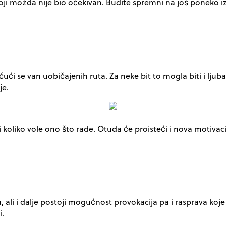
i možda nije bio očekivan. Budite spremni na još poneko izn
ući se van uobičajenih ruta. Za neke bit to mogla biti i ljuba
je.
koliko vole ono što rade. Otuda će proisteći i nova motivacija
 ali i dalje postoji mogućnost provokacija pa i rasprava koj
i.