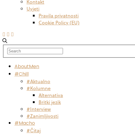
Kontakt
Uvjeti
Pravila privatnosti
Cookie Policy (EU)
AboutMen
#Chill
#Aktualno
#Kolumne
Alternativa
Britki jezik
#Interview
#Zanimljivosti
#Macho
#Čitaj