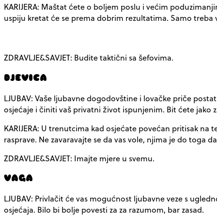
KARIJERA: Maštat ćete o boljem poslu i većim poduzimanjima. 
uspiju kretat će se prema dobrim rezultatima. Samo treba vi
ZDRAVLJE&SAVJET: Budite taktični sa šefovima.
DJEVICA
LJUBAV: Vaše ljubavne dogodovštine i lovačke priče postat 
osjećaje i činiti vaš privatni život ispunjenim. Bit ćete jak
KARIJERA: U trenutcima kad osjećate povećan pritisak na te
rasprave. Ne zavaravajte se da vas vole, njima je do toga da 
ZDRAVLJE&SAVJET: Imajte mjere u svemu.
VAGA
LJUBAV: Privlačit će vas mogućnost ljubavne veze s ugledno
osjećaja. Bilo bi bolje povesti za za razumom, bar zasad.