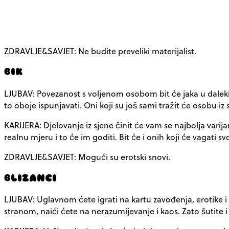
ZDRAVLJE&SAVJET: Ne budite preveliki materijalist.
BIK
LJUBAV: Povezanost s voljenom osobom bit će jaka u daleki
to oboje ispunjavati. Oni koji su još sami tražit će osobu iz 
KARIJERA: Djelovanje iz sjene činit će vam se najbolja varija
realnu mjeru i to će im goditi. Bit će i onih koji će vagati sv
ZDRAVLJE&SAVJET: Mogući su erotski snovi.
BLIZANCI
LJUBAV: Uglavnom ćete igrati na kartu zavođenja, erotike i
stranom, naići ćete na nerazumijevanje i kaos. Zato šutite i