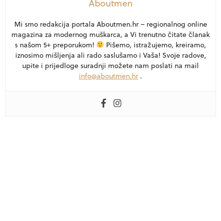
Aboutmen
Mi smo redakcija portala Aboutmen.hr – regionalnog online
magazina za modernog muškarca, a Vi trenutno čitate članak
s našom 5+ preporukom!
Pišemo, istražujemo, kreiramo,
iznosimo mišljenja ali rado saslušamo i Vaša! Svoje radove,
upite i prijedloge suradnji možete nam poslati na mail
info@aboutmen.hr
.