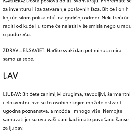
KARIJERA: Dosta poslova dolazi svom kraju. Pripremate se
za inventuru ili za zatvaranje poslovnih faza. Bit će i onih
koji će silom prilika otići na godišnji odmor. Neki treći će
raditi od kuće i u tome će nalaziti više smisla nego u radu
u poduzeću.
ZDRAVLJE&SAVJET: Nađite svaki dan pet minuta mira
samo za sebe.
LAV
LJUBAV: Bit ćete zanimljivi drugima, zavodljivi, šarmantni
i elokventni. Sve su to osobine kojim možete ostvariti
ugodna poznanstva, a možda i mnogo više. Nemojte
samovati jer su ovo vaši dani kad imate povećane šanse
za ljubav.