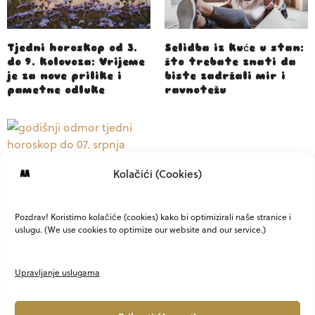
Tjedni horoskop od 3.
Selidba iz kuće u stan:
do 9. kolovoza: Vrijeme
što trebate znati da
je za nove prilike i
biste zadržali mir i
pametne odluke
ravnotežu
Kolačići (Cookies)
Koliko bi trebao
trajati godišnji
odmor?
Pozdrav! Koristimo kolačiće (cookies) kako bi optimizirali naše stranice i
uslugu. (We use cookies to optimize our website and our service.)
Upravljanje uslugama