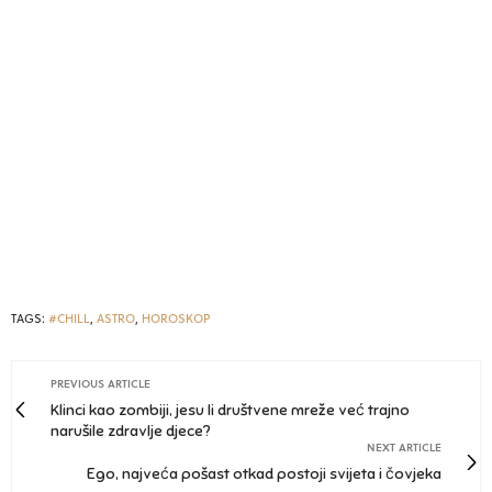
TAGS:
#CHILL
,
ASTRO
,
HOROSKOP
PREVIOUS ARTICLE
Klinci kao zombiji, jesu li društvene mreže već trajno
narušile zdravlje djece?
NEXT ARTICLE
Ego, najveća pošast otkad postoji svijeta i čovjeka