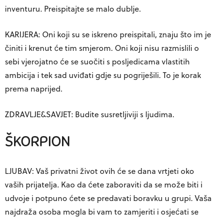
inventuru. Preispitajte se malo dublje.
KARIJERA: Oni koji su se iskreno preispitali, znaju što im je
činiti i krenut će tim smjerom. Oni koji nisu razmislili o
sebi vjerojatno će se suočiti s posljedicama vlastitih
ambicija i tek sad uviđati gdje su pogriješili. To je korak
prema naprijed.
ZDRAVLJE&SAVJET: Budite susretljiviji s ljudima.
ŠKORPION
LJUBAV: Vaš privatni život ovih će se dana vrtjeti oko
vaših prijatelja. Kao da ćete zaboraviti da se može biti i
udvoje i potpuno ćete se predavati boravku u grupi. Vaša
najdraža osoba mogla bi vam to zamjeriti i osjećati se