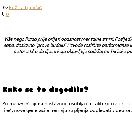
by
Ružica Ljubičić
0
Više nego ikada prije prijeti opasnost mentalne smrti. Posljedi
sebe, doslovno “prave budalu” i izvode različite performanse ka
autor ističe da djeca koja objavljuju sadržaj na TikToku p
Kako se to dogodilo?
Prema izvještajima nastavnog osoblja i ostalih koji rade s 
riječ, nove generacije nemaju strpljenja odgledati video za