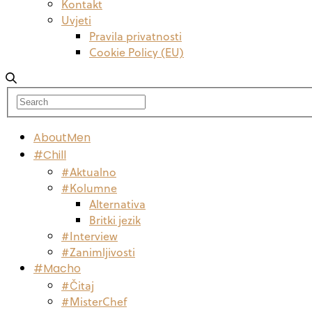
Kontakt
Uvjeti
Pravila privatnosti
Cookie Policy (EU)
AboutMen
#Chill
#Aktualno
#Kolumne
Alternativa
Britki jezik
#Interview
#Zanimljivosti
#Macho
#Čitaj
#MisterChef