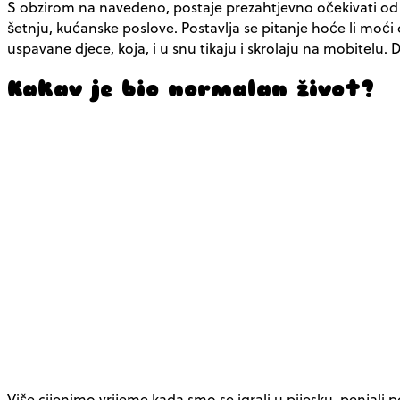
S obzirom na navedeno, postaje prezahtjevno očekivati od k
šetnju, kućanske poslove. Postavlja se pitanje hoće li moći
uspavane djece, koja, i u snu tikaju i skrolaju na mobitelu.
Kakav je bio normalan život?
Više cijenimo vrijeme kada smo se igrali u pijesku, penjali p