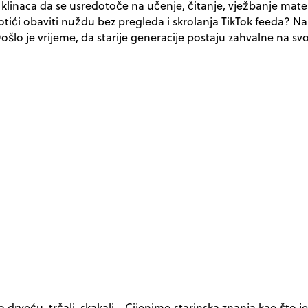
linaca da se usredotoče na učenje, čitanje, vježbanje matema
 otići obaviti nuždu bez pregleda i skrolanja TikTok feeda? N
 Došlo je vrijeme, da starije generacije postaju zahvalne na s
o drveću, trčali, skakali… Cijenimo starinska znanja kao što j