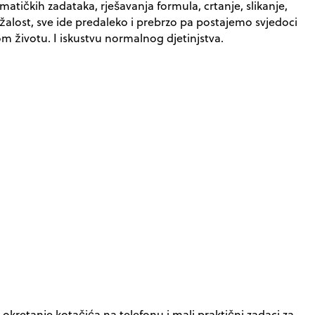
tičkih zadataka, rješavanja formula, crtanje, slikanje,
ažalost, sve ide predaleko i prebrzo pa postajemo svjedoci
vom životu. I iskustvu normalnog djetinjstva.
e okretanje kotačića na telefonu i mali praktični zadaci za