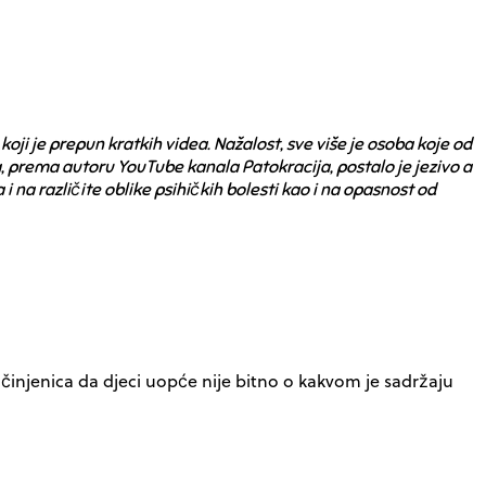
oji je prepun kratkih videa. Nažalost, sve više je osoba koje od
ka, prema autoru YouTube kanala Patokracija, postalo je jezivo a
 na različite oblike psihičkih bolesti kao i na opasnost od
 činjenica da djeci uopće nije bitno o kakvom je sadržaju