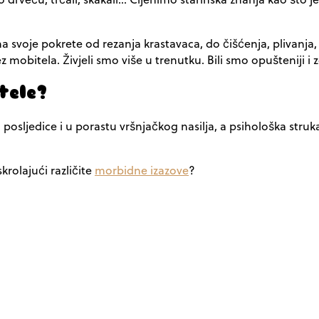
 svoje pokrete od rezanja krastavaca, do čišćenja, plivanja, 
obitela. Živjeli smo više u trenutku. Bili smo opušteniji i zd
tele?
u posljedice i u porastu vršnjačkog nasilja, a psihološka stru
krolajući različite
morbidne izazove
?