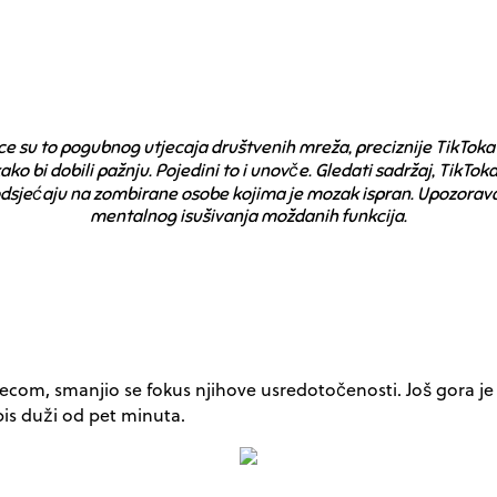
ce su to pogubnog utjecaja društvenih mreža, preciznije TikToka k
ko bi dobili pažnju. Pojedini to i unovče. Gledati sadržaj, TikTo
odsjećaju na zombirane osobe kojima je mozak ispran. Upozorava i
mentalnog isušivanja moždanih funkcija.
djecom, smanjio se fokus njihove usredotočenosti. Još gora je
pis duži od pet minuta.