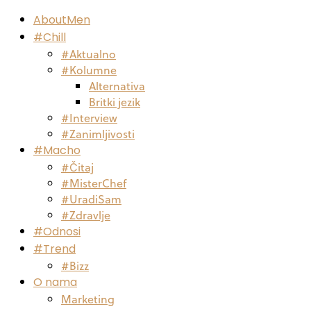
AboutMen
#Chill
#Aktualno
#Kolumne
Alternativa
Britki jezik
#Interview
#Zanimljivosti
#Macho
#Čitaj
#MisterChef
#UradiSam
#Zdravlje
#Odnosi
#Trend
#Bizz
O nama
Marketing