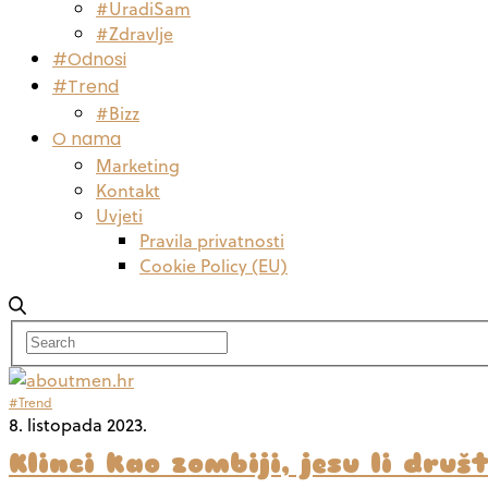
#UradiSam
#Zdravlje
#Odnosi
#Trend
#Bizz
O nama
Marketing
Kontakt
Uvjeti
Pravila privatnosti
Cookie Policy (EU)
#Trend
8. listopada 2023.
Klinci kao zombiji, jesu li dru