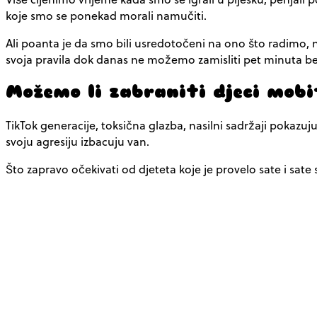
koje smo se ponekad morali namučiti.
Ali poanta je da smo bili usredotočeni na ono što radimo, na
svoja pravila dok danas ne možemo zamisliti pet minuta bez m
Možemo li zabraniti djeci mobi
TikTok generacije, toksična glazba, nasilni sadržaji pokazuj
svoju agresiju izbacuju van.
Što zapravo očekivati od djeteta koje je provelo sate i sate s