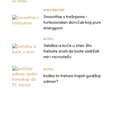
#MISTERCHEF
Smoothie s trešnjama –
funkcionalan doručak koji puni
energijom
#CHILL
Selidba iz kuće u stan: što
trebate znati da biste zadržali
mir i ravnotežu
#CHILL
Koliko bi trebao trajati godišnji
odmor?