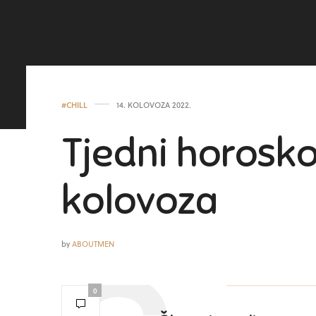
#CHILL
14. KOLOVOZA 2022.
Tjedni horoskop
kolovoza
by
ABOUTMEN
0