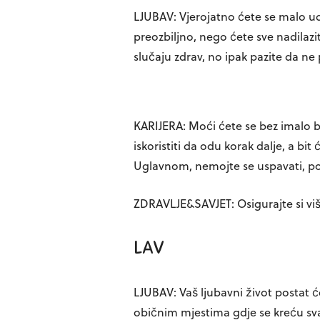
LJUBAV: Vjerojatno ćete se malo ud
preozbiljno, nego ćete sve nadila
slučaju zdrav, no ipak pazite da ne
KARIJERA: Moći ćete se bez imalo bo
iskoristiti da odu korak dalje, a bit 
Uglavnom, nemojte se uspavati, pos
ZDRAVLJE&SAVJET: Osigurajte si vi
LAV
LJUBAV: Vaš ljubavni život postat će
običnim mjestima gdje se kreću sv