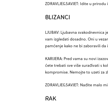
ZDRAVLJE&SAVJET: Idite u prirodu il
BLIZANCI
LJUBAV: Ljubavna svakodnevnica jed
vam izgledati dosadno. Oni u vezama
pamćenje kako ne bi zaboravili da i
KARIJERA: Pred vama su novi izazovi
ćete trebati sve više surađivati s k
kompromise. Nemojte to uzeti za zlo,
ZDRAVLJE&SAVJET: Nađite malo mir
RAK