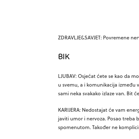
ZDRAVLJE&SAVJET: Povremene nervo
BIK
LJUBAV: Osjećat ćete se kao da mo
u svemu, a i komunikacija između vas
sami neka svakako izlaze van. Bit će
KARIJERA: Nedostajat će vam energij
javiti umor i nervoza. Posao treba bo
spomenutom. Također ne kompliciraj