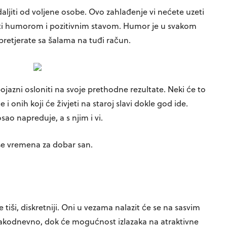
aljiti od voljene osobe. Ovo zahlađenje vi nećete uzeti
ziti humorom i pozitivnim stavom. Humor je u svakom
 pretjerate sa šalama na tuđi račun.
jazni osloniti na svoje prethodne rezultate. Neki će to
će i onih koji će živjeti na staroj slavi dokle god ide.
ao napreduje, a s njim i vi.
še vremena za dobar san.
 tiši, diskretniji. Oni u vezama nalazit će se na sasvim
akodnevno, dok će mogućnost izlazaka na atraktivne