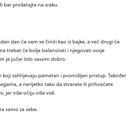
i bar prošetajte na zraku.
an dan će vam se činiti kao iz bajke, a već drugi će
 trebat će bolje balansirati i njegovati svoje
m je jučer bilo sasvim dobro.
 koji zahtijevaju pametan i promišljen pristup. Također
olegama, a nerijetko tako da stvarate ili prihvaćate
 jer više očiju više vidi.
a samo za sebe.