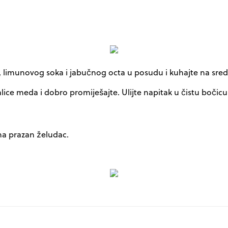
ka, limunovog soka i jabučnog octa u posudu i kuhajte na sred
alice meda i dobro promiješajte. Ulijte napitak u čistu bočicu
na prazan želudac.