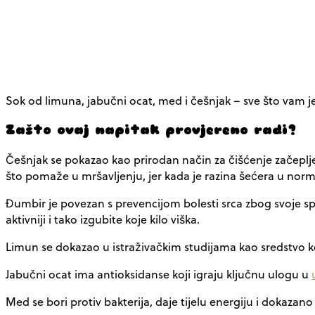
Sok od limuna, jabučni ocat, med i češnjak – sve što vam je 
Zašto ovaj napitak provjereno radi?
Češnjak se pokazao kao prirodan način za čišćenje začepljen
što pomaže u mršavljenju, jer kada je razina šećera u norm
Đumbir je povezan s prevencijom bolesti srca zbog svoje s
aktivniji i tako izgubite koje kilo viška.
Limun se dokazao u istraživačkim studijama kao sredstvo koj
Jabučni ocat ima antioksidanse koji igraju ključnu ulogu u
Med se bori protiv bakterija, daje tijelu energiju i dokazano