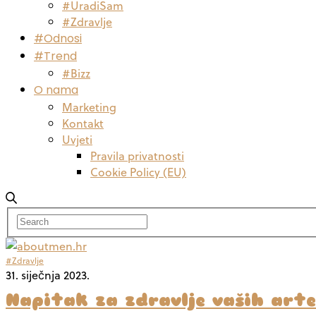
#UradiSam
#Zdravlje
#Odnosi
#Trend
#Bizz
O nama
Marketing
Kontakt
Uvjeti
Pravila privatnosti
Cookie Policy (EU)
#Zdravlje
31. siječnja 2023.
Napitak za zdravlje vaših arter