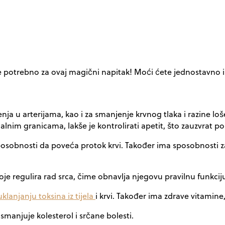
potrebno za ovaj magični napitak! Moći ćete jednostavno i zdra
ja u arterijama, kao i za smanjenje krvnog tlaka i razine loš
alnim granicama, lakše je kontrolirati apetit, što zauzvrat 
posobnosti da poveća protok krvi. Također ima sposobnosti z
e regulira rad srca, čime obnavlja njegovu pravilnu funkciju 
uklanjanju toksina iz tijela
i krvi. Također ima zdrave vitamine
 smanjuje kolesterol i srčane bolesti.