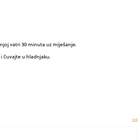
njoj vatri 30 minuta uz miješanje.
 i čuvajte u hladnjaku.
stil