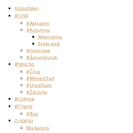
AboutMen
#Chill
#Aktualno
#Kolumne
Alternativa
Britki jezik
#Interview
#Zanimljivosti
#Macho
#Čitaj
#MisterChef
#UradiSam
#Zdravlje
#Odnosi
#Trend
#Bizz
O nama
Marketing