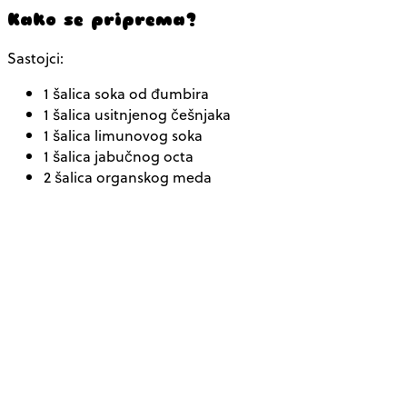
Kako se priprema?
Sastojci:
1 šalica soka od đumbira
1 šalica usitnjenog češnjaka
1 šalica limunovog soka
1 šalica jabučnog octa
2 šalica organskog meda