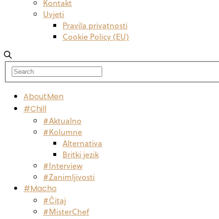
Kontakt
Uvjeti
Pravila privatnosti
Cookie Policy (EU)
AboutMen
#Chill
#Aktualno
#Kolumne
Alternativa
Britki jezik
#Interview
#Zanimljivosti
#Macho
#Čitaj
#MisterChef