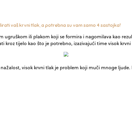
olirati vaš krvni tlak, a potrebna su vam samo 4 sastojka!
m ugruškom ili plakom koji se formira i nagomilava kao rezult
kroz tijelo kao što je potrebno, izazivajući time visok krvni t
, a nažalost, visok krvni tlak je problem koji muči mnoge lju