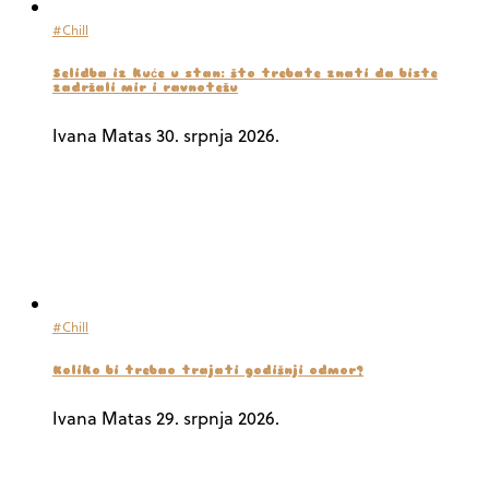
#Chill
Selidba iz kuće u stan: što trebate znati da biste
zadržali mir i ravnotežu
Ivana Matas
30. srpnja 2026.
#Chill
Koliko bi trebao trajati godišnji odmor?
Ivana Matas
29. srpnja 2026.