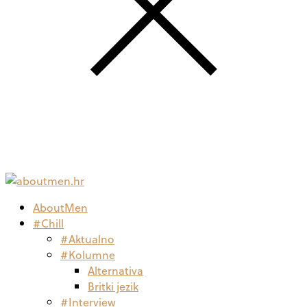
AboutMen
#Chill
#Aktualno
#Kolumne
Alternativa
Britki jezik
#Interview