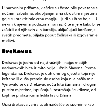
U narodnim pričama, vještice su često bile povezane s
noćnim sabatima, okupljanjima na skrovitim mjestima,
gdje su prakticirale crnu magiju. Ljudi su ih se bojali. U
nekim krajevima poduzimali su različite mjere kako bi se
zaštitili od njihovih zlih čarolija, uključujući korištenje
svetih predmeta, biljaka poput češnjaka ili izgovaranje
molitvi.
Drekavac
Drekavac je jedno od najstrašnijih i najpoznatijih
nadnaravnih bića iz mitologije Južnih Slavena. Prema
legendama, Drekavac je duh umrlog djeteta koje nije
kršteno ili duša preminule osobe koja nije našla mir.
Vjerovalo se da Drekavac noću luta šumama i drugim
pustim mjestima, ispuštajući zastrašujuće krikove, od
kojih se prolaznicima ledila krv u žilama.
Opisi drekavca variraju, ali najčešće se spominje kao