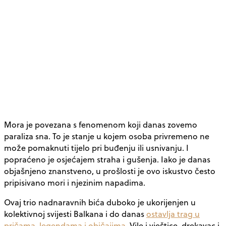
Mora je povezana s fenomenom koji danas zovemo
paraliza sna. To je stanje u kojem osoba privremeno ne
može pomaknuti tijelo pri buđenju ili usnivanju. I
popraćeno je osjećajem straha i gušenja. Iako je danas
objašnjeno znanstveno, u prošlosti je ovo iskustvo često
pripisivano mori i njezinim napadima.
Ovaj trio nadnaravnih bića duboko je ukorijenjen u
kolektivnoj svijesti Balkana i do danas
ostavlja trag u
pričama, legendama i običajima
. Vile i vještice, drekavac i