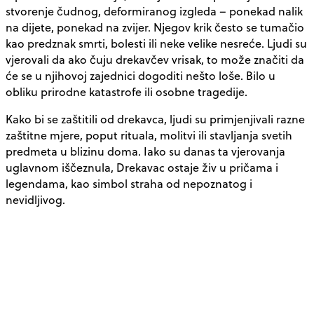
stvorenje čudnog, deformiranog izgleda – ponekad nalik
na dijete, ponekad na zvijer. Njegov krik često se tumačio
kao predznak smrti, bolesti ili neke velike nesreće. Ljudi su
vjerovali da ako čuju drekavčev vrisak, to može značiti da
će se u njihovoj zajednici dogoditi nešto loše. Bilo u
obliku prirodne katastrofe ili osobne tragedije.
Kako bi se zaštitili od drekavca, ljudi su primjenjivali razne
zaštitne mjere, poput rituala, molitvi ili stavljanja svetih
predmeta u blizinu doma. Iako su danas ta vjerovanja
uglavnom iščeznula, Drekavac ostaje živ u pričama i
legendama, kao simbol straha od nepoznatog i
nevidljivog.