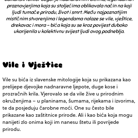
praznovjerjima koja su stoljećima oblikovala način na koji
ljudi tumače prirodu, život i smrt. Među najpoznatijim
mističnim stvorenjima i legendama nalaze se vile, vještice,
drekavac i mora – bića koja su se kroz povijest duboko
ukorijenila u kolektivnu svijest ljudi ovog podneblja.
Vile i Vještice
Vile su bića iz slavenske mitologije koja su prikazana kao
prelijepe djevojke nadnaravne ljepote, duge kose i
prozračnih krila. Vjerovalo se da vile žive u prirodnim
okruženjima – u planinama, šumama, rijekama i izvorima,
te da posjeduju čarobne moći. One su često bile
prikazane kao zaštitnice prirode. Ali i kao bića koja mogu
nanijeti zlo onima koji im nanesu štetu ili povrijede
prirodu.