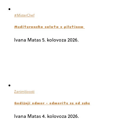
#MisterChef
Mediteranska salata s piletinom
Ivana Matas
5. kolovoza 2026.
Zanimljivosti
Godišnji odmor – odmorite se od sebe
Ivana Matas
4. kolovoza 2026.