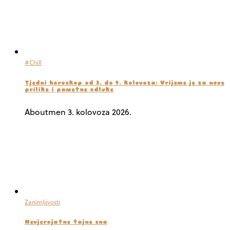
#Chill
Tjedni horoskop od 3. do 9. kolovoza: Vrijeme je za nove
prilike i pametne odluke
Aboutmen
3. kolovoza 2026.
Zanimljivosti
Nevjerojatne tajne sna