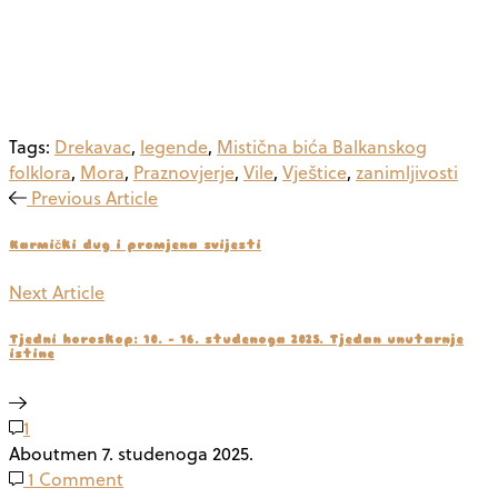
Tags:
Drekavac
,
legende
,
Mistična bića Balkanskog
folklora
,
Mora
,
Praznovjerje
,
Vile
,
Vještice
,
zanimljivosti
Previous Article
Karmički dug i promjena svijesti
Next Article
Tjedni horoskop: 10. – 16. studenoga 2025. Tjedan unutarnje
istine
1
Aboutmen
7. studenoga 2025.
1 Comment