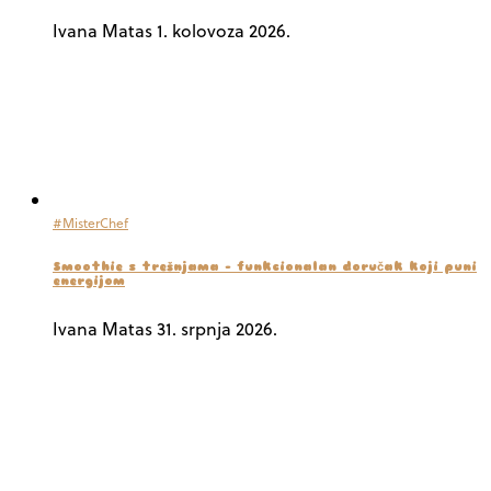
Ivana Matas
1. kolovoza 2026.
#MisterChef
Smoothie s trešnjama – funkcionalan doručak koji puni
energijom
Ivana Matas
31. srpnja 2026.