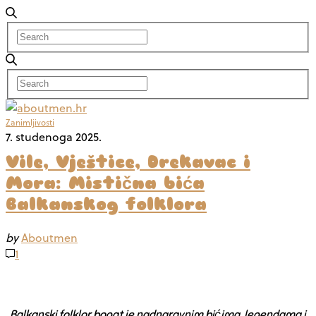
Zanimljivosti
7. studenoga 2025.
Vile, Vještice, Drekavac i
Mora: Mistična bića
Balkanskog folklora
by
Aboutmen
1
Balkanski folklor bogat je nadnaravnim bićima, legendama i