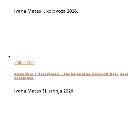
Ivana Matas
1. kolovoza 2026.
#MisterChef
Smoothie s trešnjama – funkcionalan doručak koji puni
energijom
Ivana Matas
31. srpnja 2026.