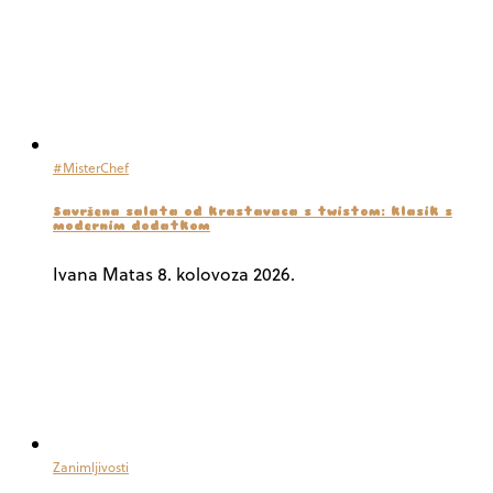
#MisterChef
Savršena salata od krastavaca s twistom: klasik s
modernim dodatkom
Ivana Matas
8. kolovoza 2026.
Zanimljivosti