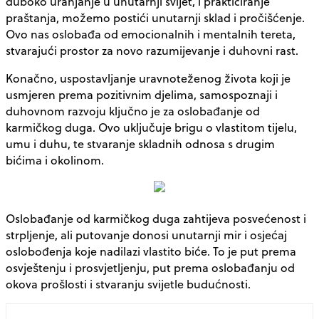
duboko uranjanje u unutarnji svijet, i prakticiranje
praštanja, možemo postići unutarnji sklad i pročišćenje.
Ovo nas oslobađa od emocionalnih i mentalnih tereta,
stvarajući prostor za novo razumijevanje i duhovni rast.
Konačno, uspostavljanje uravnoteženog života koji je
usmjeren prema pozitivnim djelima, samospoznaji i
duhovnom razvoju ključno je za oslobađanje od
karmičkog duga. Ovo uključuje brigu o vlastitom tijelu,
umu i duhu, te stvaranje skladnih odnosa s drugim
bićima i okolinom.
Oslobađanje od karmičkog duga zahtijeva posvećenost i
strpljenje, ali putovanje donosi unutarnji mir i osjećaj
oslobođenja koje nadilazi vlastito biće. To je put prema
osvještenju i prosvjetljenju, put prema oslobađanju od
okova prošlosti i stvaranju svijetle budućnosti.