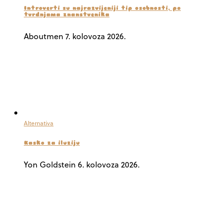
Introverti su najrazvijeniji tip osobnosti, po
tvrdnjama znanstvenika
Aboutmen
7. kolovoza 2026.
Alternativa
Kasko za iluziju
Yon Goldstein
6. kolovoza 2026.