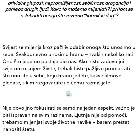
privlače glupost, nepromišljenost, sebičnost, arogancija i
pohlepa drugih ljudi. Kako to možemo mijenjati? I pritom se
osloboditi onoga što zovemo “karmički dug”?
Svijest se mijenja kroz pažljiv odabir onoga što unosimo u
sebe. Svakodnevno unosimo hranu – svakih nekoliko sati.
Ono što jedemo postaje dio nas. Ako niste zadovoljni
svijetom u kojem živite, trebali biste pažljivo promatrati
što unosite u sebe, koju hranu jedete, kakve filmove
gledate, s kim razgovarate i o čemu razmišljate.
Nije dovoljno fokusirati se samo na jedan aspekt, važno je
biti ispravan na svim razinama. Ljutnja nije od pomoći,
trebamo mijenjati svoje životne navike – barem prestati
nanositi štetu.