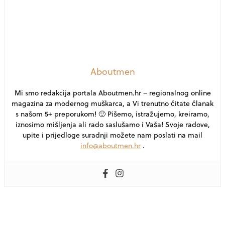
Aboutmen
Mi smo redakcija portala Aboutmen.hr – regionalnog online
magazina za modernog muškarca, a Vi trenutno čitate članak
s našom 5+ preporukom! 🙂 Pišemo, istražujemo, kreiramo,
iznosimo mišljenja ali rado saslušamo i Vaša! Svoje radove,
upite i prijedloge suradnji možete nam poslati na mail
info@aboutmen.hr
.