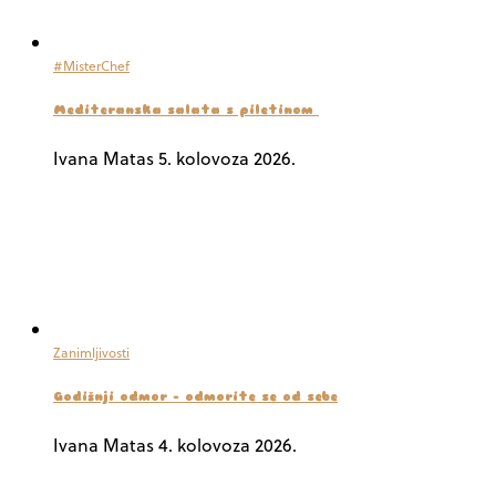
#MisterChef
Mediteranska salata s piletinom
Ivana Matas
5. kolovoza 2026.
Zanimljivosti
Godišnji odmor – odmorite se od sebe
Ivana Matas
4. kolovoza 2026.