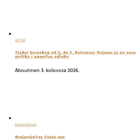
#Chill
Tjedni horoskop od 3. do 9. kolovoza: Vrijeme je za nove
prilike i pametne odluke
Aboutmen
3. kolovoza 2026.
Zanimljivosti
Nevjerojatne tajne sna