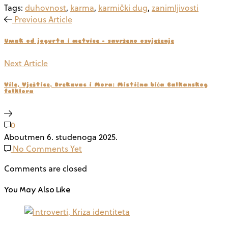
Tags:
duhovnost
,
karma
,
karmički dug
,
zanimljivosti
Previous Article
Umak od jogurta i metvice – savršeno osvježenje
Next Article
Vile, Vještice, Drekavac i Mora: Mistična bića Balkanskog
folklora
0
Aboutmen
6. studenoga 2025.
No Comments Yet
Comments are closed
You May Also Like