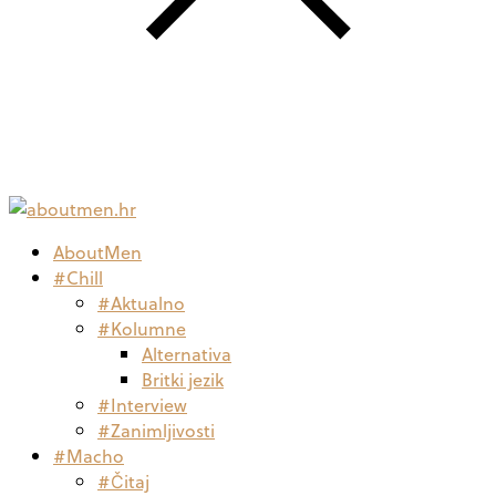
AboutMen
#Chill
#Aktualno
#Kolumne
Alternativa
Britki jezik
#Interview
#Zanimljivosti
#Macho
#Čitaj