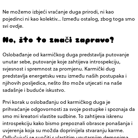
Ne možemo izbjeći vraćanje duga prirodi, ni kao
pojedinci ni kao kolektiv… Između ostalog, zbog toga smo
svi ovdje.
No, što to znači zapravo?
Oslobađanje od karmičkog duga predstavlja putovanje
unutar sebe, putovanje koje zahtijeva introspekciju,
svjesnost i spremnost za promjenu. Karmički dug
predstavlja energetsku vezu između naših postupaka i
njihovih posljedica, nešto što može utjecati na naše
sadašnje i buduće iskustvo.
Prvi korak u oslobađanju od karmičkog duga je
prihvaćanje odgovornosti za svoje postupke i spoznaja da
smo mi kreatori vlastite sudbine. To zahtijeva iskrenu
introspekciju kako bismo prepoznali obrasce ponašanja i
uvjerenja koja su možda doprinijela stvaranju karme.
Odlučujući se suočiti s vlastitim unutarnjim demonima,