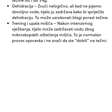
težine od 1 do 3 kg.
Dehidracija
– Zvuči nelogično, ali kad ne pijemo
dovoljno vode, tijelo ju zadržava kako bi spriječilo
dehidraciju. To može uzrokovati blagi porast težine.
Trening i upala mišića
– Nakon intenzivnog
vježbanja, tijelo može zadržavati vodu zbog
mikroskopskih oštećenja mišića. To je normalan
proces oporavka i ne znači da ste “dobili” na težini.