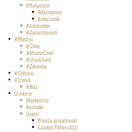
#Kolumne
Alternativa
Britki jezik
#Interview
#Zanimljivosti
#Macho
#Čitaj
#MisterChef
#UradiSam
#Zdravlje
#Odnosi
#Trend
#Bizz
O nama
Marketing
Kontakt
Uvjeti
Pravila privatnosti
Cookie Policy (EU)