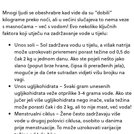
Mnogi ljudi se obeshrabre kad vide da su “dobili”
kilograme preko noći, ali u većini slučajeva to nema veze
s masnoćama – već s vodom! Evo nekoliko ključnih
faktora koji utječu na zadržavanje vode u tijelu:
Unos soli
– Sol zadržava vodu u tijelu, a višak natrija
može uzrokovati privremeni porast težine od 0,5 do
čak 2 kg u jednom danu. Ako ste pojeli nešto jako
slano (poput brze hrane, čipsa ili prerađenih jela),
moguće je da ćete sutradan vidjeti višu brojku na
vagi.
Unos ugljikohidrata
– Svaki gram unesenih
ugljikohidrata veže otprilike 3-4 grama vode. Ako ste
jučer jeli više ugljikohidrata nego inače, vaša težina
može porasti čak i do 2 kg, ali to nije mast, već voda!
Menstrualni ciklus
– Žene često zadržavaju više
vode u drugoj polovici ciklusa, osobito u danima
prije menstruacije. To može uzrokovati varijacije