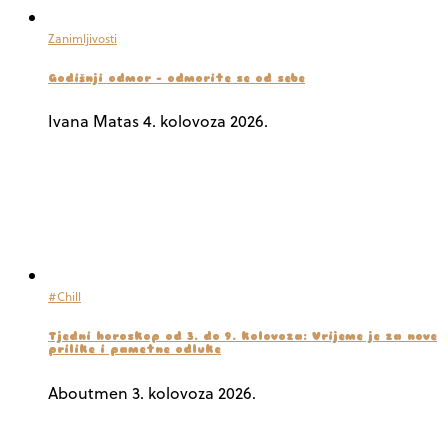
Zanimljivosti
Godišnji odmor – odmorite se od sebe
Ivana Matas
4. kolovoza 2026.
#Chill
Tjedni horoskop od 3. do 9. kolovoza: Vrijeme je za nove
prilike i pametne odluke
Aboutmen
3. kolovoza 2026.