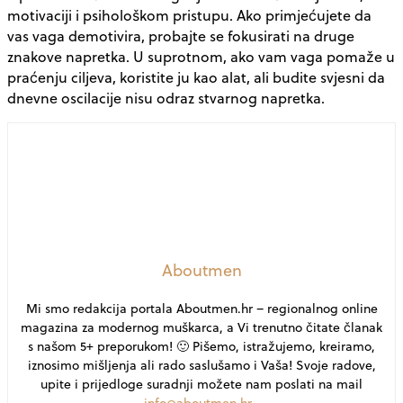
motivaciji i psihološkom pristupu. Ako primjećujete da
vas vaga demotivira, probajte se fokusirati na druge
znakove napretka. U suprotnom, ako vam vaga pomaže u
praćenju ciljeva, koristite ju kao alat, ali budite svjesni da
dnevne oscilacije nisu odraz stvarnog napretka.
Aboutmen
Mi smo redakcija portala Aboutmen.hr – regionalnog online
magazina za modernog muškarca, a Vi trenutno čitate članak
s našom 5+ preporukom! 🙂 Pišemo, istražujemo, kreiramo,
iznosimo mišljenja ali rado saslušamo i Vaša! Svoje radove,
upite i prijedloge suradnji možete nam poslati na mail
info@aboutmen.hr
.