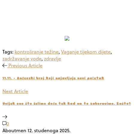
Tags:
kontroliranje težine
,
Vaganje tijekom dijete
,
zadržavanje vode
,
zdravlje
Previous Article
11.11. - Anđeoski broj koji najavljuje novi početak
Next Article
Uvijek ono što želimo dođe tek kad na to zaboravimo. Zašto?
0
Aboutmen
12. studenoga 2025.