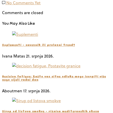
No Comments Yet
Comments are closed
You May Also Like
Suplementi – saveznik ili prolazni trend?
Ivana Matas
21. srpnja 2026.
Decision fatigue: Zašto vas sitne odluke mogu iscrpiti više
nego cijeli radni dan
Aboutmen
17. srpnja 2026.
Sirup od listova smokve – riznica mediteranskih okusa