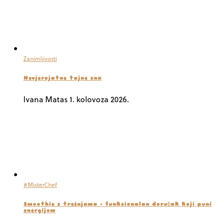
Zanimljivosti
Nevjerojatne tajne sna
Ivana Matas
1. kolovoza 2026.
#MisterChef
Smoothie s trešnjama – funkcionalan doručak koji puni
energijom