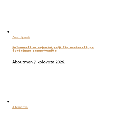
Zanimljivosti
Introverti su najrazvijeniji tip osobnosti, po
tvrdnjama znanstvenika
Aboutmen
7. kolovoza 2026.
Alternativa