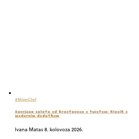
#MisterChef
Savršena salata od krastavaca s twistom: klasik s
modernim dodatkom
Ivana Matas
8. kolovoza 2026.