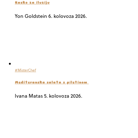
Kasko za iluziju
Yon Goldstein
6. kolovoza 2026.
#MisterChef
Mediteranska salata s piletinom
Ivana Matas
5. kolovoza 2026.