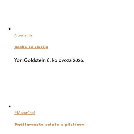
Alternativa
Kasko za iluziju
Yon Goldstein
6. kolovoza 2026.
#MisterChef
Mediteranska salata s piletinom