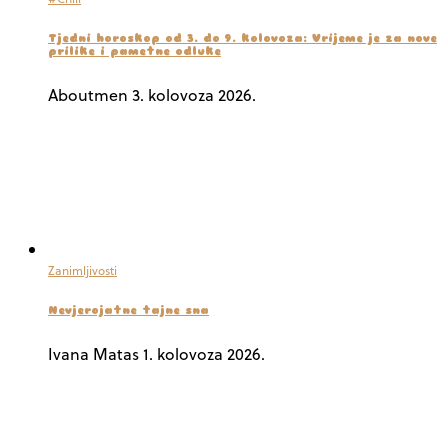
Tjedni horoskop od 3. do 9. kolovoza: Vrijeme je za nove
prilike i pametne odluke
Aboutmen
3. kolovoza 2026.
Zanimljivosti
Nevjerojatne tajne sna
Ivana Matas
1. kolovoza 2026.