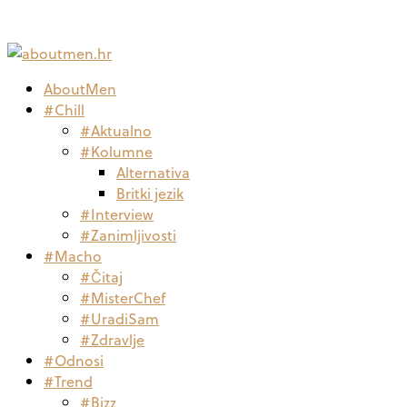
AboutMen
#Chill
#Aktualno
#Kolumne
Alternativa
Britki jezik
#Interview
#Zanimljivosti
#Macho
#Čitaj
#MisterChef
#UradiSam
#Zdravlje
#Odnosi
#Trend
#Bizz