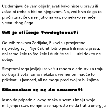
Uz dernjavu će vam objašnjavati kako niste u pravu ili
zašto bi trebalo biti po njegovom. No, već brzo će ga to
proći i znat će da se ljutio na vas, no nekako se neće
sjećati zbog čega.
Bik je oličenje tvrdoglavosti
Od svih znakova Zodijaka, Bikovi su provjereno
najtvrdoglaviji. Nije čak niti bitno jesu li ili nisu u pravu,
oni samo žele to što žele i durit će se ili ljutiti dok to ne
dobiju.
Simptomi toga javljaju se već u ranom djetinjstvu a traju
do kraja života, samo nekako s vremenom nauče to
prikrivati u javnosti, ali ne mogu pred svojim bližnjima.
Blizancima se ne da zamarati
Jasno da pripadnici ovog znaka o svemu imaju svoje
mišljenje i stav, no njima se naprosto ne da tratiti energiju