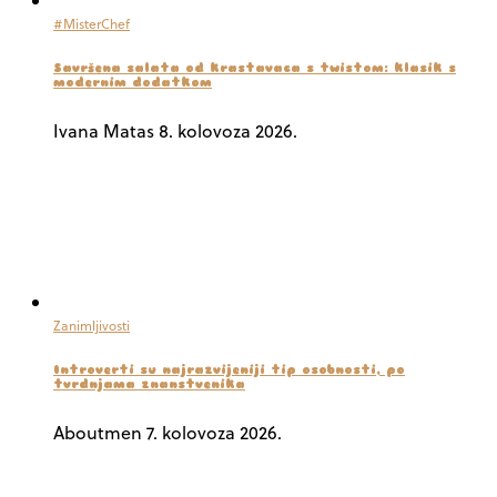
#MisterChef
Savršena salata od krastavaca s twistom: klasik s
modernim dodatkom
Ivana Matas
8. kolovoza 2026.
Zanimljivosti
Introverti su najrazvijeniji tip osobnosti, po
tvrdnjama znanstvenika
Aboutmen
7. kolovoza 2026.