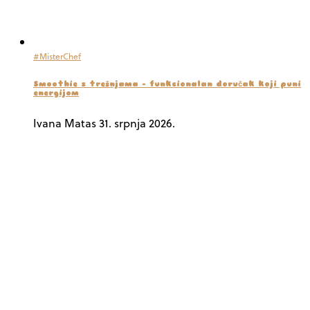
#MisterChef
Smoothie s trešnjama – funkcionalan doručak koji puni
energijom
Ivana Matas
31. srpnja 2026.