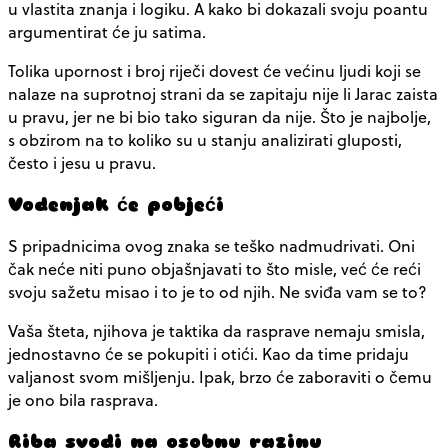
u vlastita znanja i logiku. A kako bi dokazali svoju poantu
argumentirat će ju satima.
Tolika upornost i broj riječi dovest će većinu ljudi koji se
nalaze na suprotnoj strani da se zapitaju nije li Jarac zaista
u pravu, jer ne bi bio tako siguran da nije. Što je najbolje,
s obzirom na to koliko su u stanju analizirati gluposti,
često i jesu u pravu.
Vodenjak će pobjeći
S pripadnicima ovog znaka se teško nadmudrivati. Oni
čak neće niti puno objašnjavati to što misle, već će reći
svoju sažetu misao i to je to od njih. Ne sviđa vam se to?
Vaša šteta, njihova je taktika da rasprave nemaju smisla,
jednostavno će se pokupiti i otići. Kao da time pridaju
valjanost svom mišljenju. Ipak, brzo će zaboraviti o čemu
je ono bila rasprava.
Riba svodi na osobnu razinu