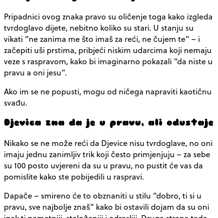
Pripadnici ovog znaka pravo su oličenje toga kako izgleda
tvrdoglavo dijete, nebitno koliko su stari. U stanju su
vikati “ne zanima me što imaš za reći, ne čujem te” – i
začepiti uši prstima, pribjeći niskim udarcima koji nemaju
veze s raspravom, kako bi imaginarno pokazali “da niste u
pravu a oni jesu”.
Ako im se ne popusti, mogu od ničega napraviti kaotičnu
svađu.
Djevica zna da je u pravu, ali odustaje
Nikako se ne može reći da Djevice nisu tvrdoglave, no oni
imaju jednu zanimljiv trik koji često primjenjuju – za sebe
su 100 posto uvjereni da su u pravu, no pustit će vas da
pomislite kako ste pobijedili u raspravi.
Dapače – smireno će to obznaniti u stilu “dobro, ti si u
pravu, sve najbolje znaš” kako bi ostavili dojam da su oni
ipak ti pametniji, staloženiji i odrasliji. Druga strana tada