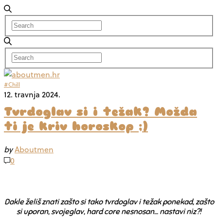
#Chill
12. travnja 2024.
Tvrdoglav si i težak? Možda
ti je kriv horoskop ;)
by
Aboutmen
0
Dakle želiš znati zašto si tako tvrdoglav i težak ponekad, zašto
si uporan, svojeglav, hard core nesnosan… nastavi niz?!