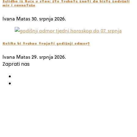
Selidba iz kuće u stan: što trebate znati da biste zadržali
mir i ravnotežu
Ivana Matas
30. srpnja 2026.
Koliko bi trebao trajati godišnji odmor?
Ivana Matas
29. srpnja 2026.
Zaprati nas