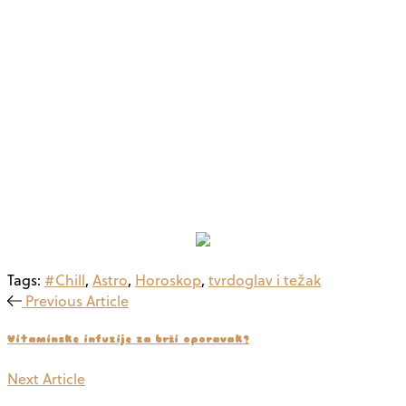
Tags:
#Chill
,
Astro
,
Horoskop
,
tvrdoglav i težak
Previous Article
Vitaminske infuzije za brži oporavak?
Next Article