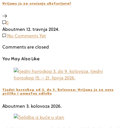
Vrijeme je za uređenje eksterijera!
0
Aboutmen
12. travnja 2024.
No Comments Yet
Comments are closed
You May Also Like
Tjedni horoskop od 3. do 9. kolovoza: Vrijeme je za nove
prilike i pametne odluke
Aboutmen
3. kolovoza 2026.