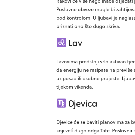
Rakovi će više nego inače osjećat
Poslovne obveze mogle bi zahtijevat
pod kontrolom. U ljubavi je nagla
priznati ono što dugo skriva.
Lav
Lavovima predstoji vrlo aktivan tjed
da energiju ne rasipate na previše 
uz posao ili osobne projekte. Ljubav
tijekom vikenda.
Djevica
Djevice će se baviti planovima za b
koji već dugo odgađate. Poslovna situ