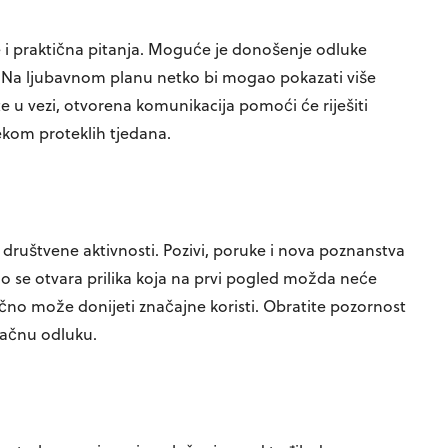
je i praktična pitanja. Moguće je donošenje odluke
. Na ljubavnom planu netko bi mogao pokazati više
e u vezi, otvorena komunikacija pomoći će riješiti
ekom proteklih tjedana.
 društvene aktivnosti. Pozivi, poruke i nova poznanstva
vno se otvara prilika koja na prvi pogled možda neće
očno može donijeti značajne koristi. Obratite pozornost
načnu odluku.