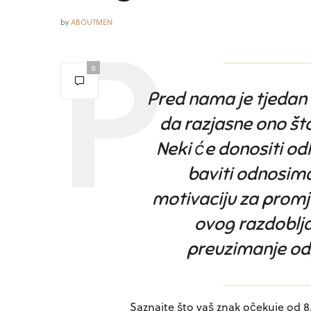
by
ABOUTMEN
0
Pred nama je tjedan 
da razjasne ono što
Neki će donositi od
baviti odnosima
motivaciju za promj
ovog razdoblja
preuzimanje odg
Saznajte što vaš znak očekuje od 8. 