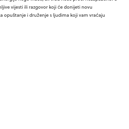
ve vijesti ili razgovor koji će donijeti novu
za opuštanje i druženje s ljudima koji vam vraćaju