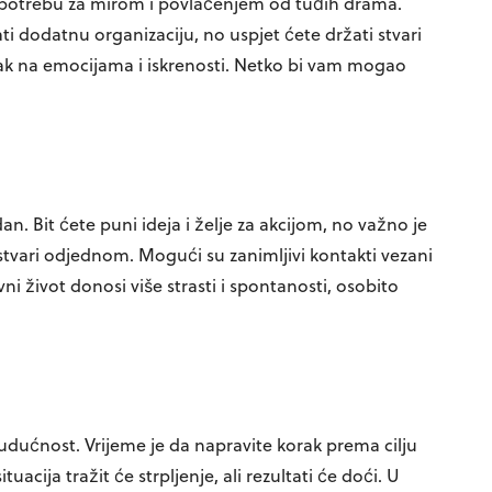
i potrebu za mirom i povlačenjem od tuđih drama.
i dodatnu organizaciju, no uspjet ćete držati stvari
sak na emocijama i iskrenosti. Netko bi vam mogao
an. Bit ćete puni ideja i želje za akcijom, no važno je
stvari odjednom. Mogući su zanimljivi kontakti vezani
ni život donosi više strasti i spontanosti, osobito
udućnost. Vrijeme je da napravite korak prema cilju
acija tražit će strpljenje, ali rezultati će doći. U