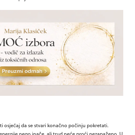
i osjećaj da se stvari konačno počinju pokretati.
 energije nego inače, ali trud neće proći nezapaženo. U