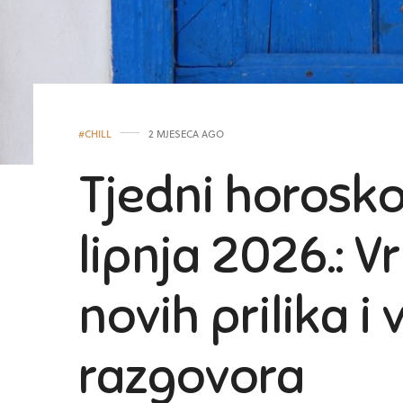
#CHILL
2 MJESECA AGO
Tjedni horosko
lipnja 2026.: V
novih prilika i
razgovora