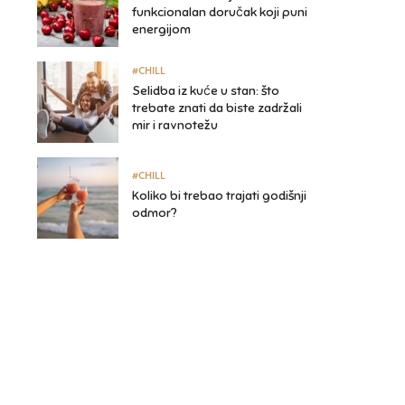
funkcionalan doručak koji puni
energijom
#CHILL
Selidba iz kuće u stan: što
trebate znati da biste zadržali
mir i ravnotežu
#CHILL
Koliko bi trebao trajati godišnji
odmor?