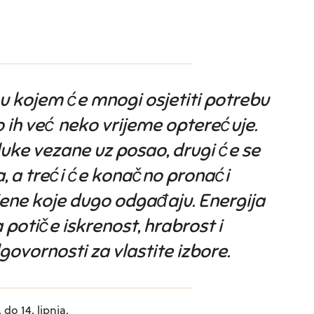
u kojem će mnogi osjetiti potrebu
 ih već neko vrijeme opterećuje.
luke vezane uz posao, drugi će se
, a treći će konačno pronaći
ene koje dugo odgađaju. Energija
 potiče iskrenost, hrabrost i
ovornosti za vlastite izbore.
do 14. lipnja.