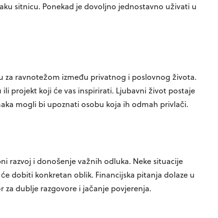
vaku sitnicu. Ponekad je dovoljno jednostavno uživati u
u za ravnotežom između privatnog i poslovnog života.
i projekt koji će vas inspirirati. Ljubavni život postaje
 znaka mogli bi upoznati osobu koja ih odmah privlači.
bni razvoj i donošenje važnih odluka. Neke situacije
e dobiti konkretan oblik. Financijska pitanja dolaze u
or za dublje razgovore i jačanje povjerenja.