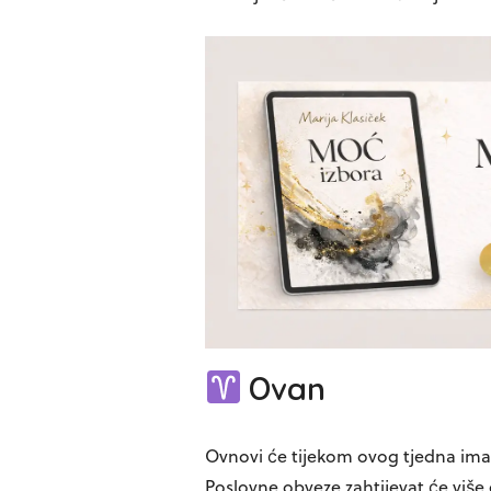
Ovan
Ovnovi će tijekom ovog tjedna imat
Poslovne obveze zahtijevat će više