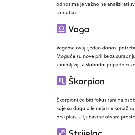
odnosima je važno ne analizirati s
trenutku.
Vaga
Vagama ovaj tjedan donosi potreb
Moguće su nove prilike za suradnju il
zanimljiviji, a slobodni pripadnici
Škorpion
Škorpioni će biti fokusirani na oso
koje su dugo bile nejasne konačno ć
prvi plan. U ljubavi se otvara prost
Strijelac