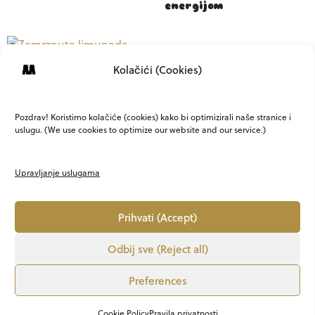
energijom
Kolačići (Cookies)
Zamrznuta limunada –
ljetni hit koji spaja
svježinu i kremoznost
Pozdrav! Koristimo kolačiće (cookies) kako bi optimizirali naše stranice i
uslugu. (We use cookies to optimize our website and our service.)
Upravljanje uslugama
Prihvati (Accept)
Odbij sve (Reject all)
O NAMA
KONTAKT
MARKETING
PRIVATNOST
UVJETI
Preferences
LION MEDIA
VEM ART
OBJAVI KNJIGU
Copyright ©2021. - 2025. ABOUTMEN.HR All Rights Reserved. CREATED BY Lion Media
Cookie Policy
Pravila privatnosti