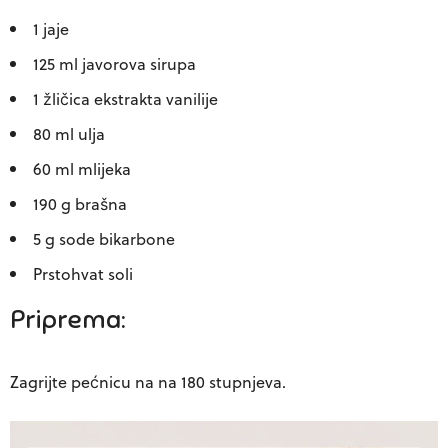
1 jaje
125 ml javorova sirupa
1 žličica ekstrakta vanilije
80 ml ulja
60 ml mlijeka
190 g brašna
5 g sode bikarbone
Prstohvat soli
Priprema:
Zagrijte pećnicu na na 180 stupnjeva.