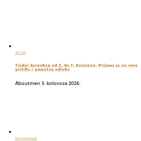
#Chill
Tjedni horoskop od 3. do 9. kolovoza: Vrijeme je za nove
prilike i pametne odluke
Aboutmen
3. kolovoza 2026.
Zanimljivosti