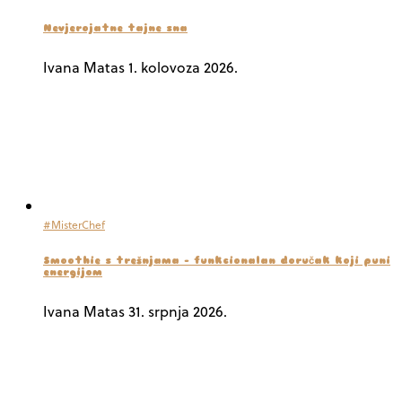
Nevjerojatne tajne sna
Ivana Matas
1. kolovoza 2026.
#MisterChef
Smoothie s trešnjama – funkcionalan doručak koji puni
energijom
Ivana Matas
31. srpnja 2026.