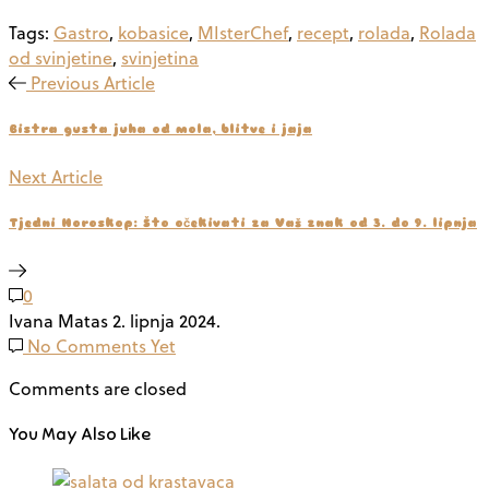
Tags:
Gastro
,
kobasice
,
MIsterChef
,
recept
,
rolada
,
Rolada
od svinjetine
,
svinjetina
Previous Article
Bistra gusta juha od mola, blitve i jaja
Next Article
Tjedni Horoskop: Što očekivati za Vaš znak od 3. do 9. lipnja
0
Ivana Matas
2. lipnja 2024.
No Comments Yet
Comments are closed
You May Also Like