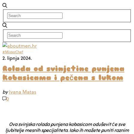
#MisterChef
2. lipnja 2024.
Rolada od svinjetine punjena
kobasicama i pečena s lukom
by
Ivana Matas
0
Ova svinjska rolada punjena kobasicom oduševit će sve
ljubitelje mesnih specijaliteta. Iako ih možete puniti raznim