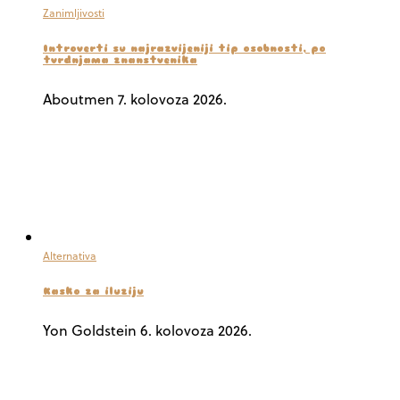
Zanimljivosti
Introverti su najrazvijeniji tip osobnosti, po
tvrdnjama znanstvenika
Aboutmen
7. kolovoza 2026.
Alternativa
Kasko za iluziju
Yon Goldstein
6. kolovoza 2026.