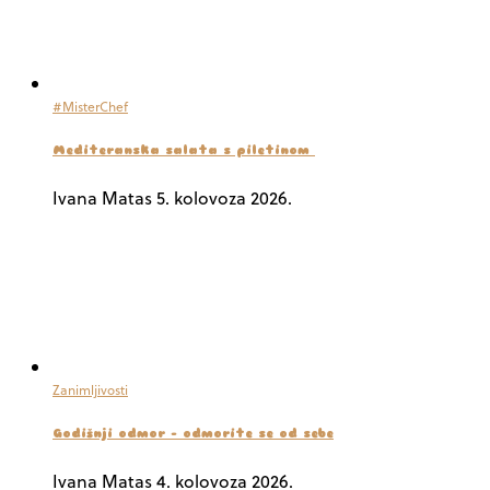
#MisterChef
Mediteranska salata s piletinom
Ivana Matas
5. kolovoza 2026.
Zanimljivosti
Godišnji odmor – odmorite se od sebe
Ivana Matas
4. kolovoza 2026.