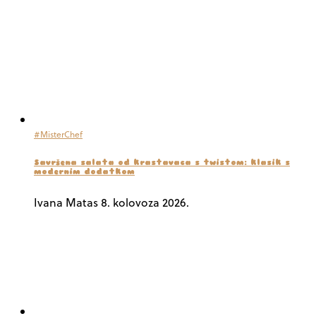
#MisterChef
Savršena salata od krastavaca s twistom: klasik s
modernim dodatkom
Ivana Matas
8. kolovoza 2026.