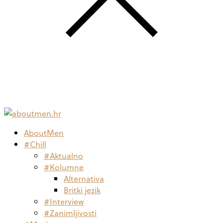
AboutMen
#Chill
#Aktualno
#Kolumne
Alternativa
Britki jezik
#Interview
#Zanimljivosti