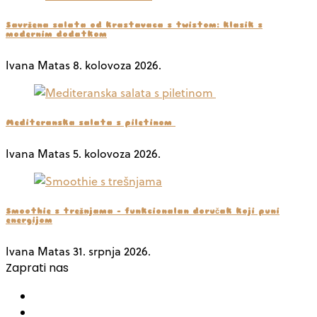
Savršena salata od krastavaca s twistom: klasik s
modernim dodatkom
Ivana Matas
8. kolovoza 2026.
Mediteranska salata s piletinom
Ivana Matas
5. kolovoza 2026.
Smoothie s trešnjama – funkcionalan doručak koji puni
energijom
Ivana Matas
31. srpnja 2026.
Zaprati nas