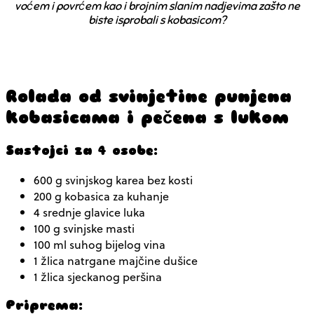
voćem i povrćem kao i brojnim slanim nadjevima zašto ne
biste isprobali s kobasicom?
Rolada od svinjetine punjena
kobasicama i pečena s lukom
Sastojci za 4 osobe:
600 g svinjskog karea bez kosti
200 g kobasica za kuhanje
4 srednje glavice luka
100 g svinjske masti
100 ml suhog bijelog vina
1 žlica natrgane majčine dušice
1 žlica sjeckanog peršina
Priprema: