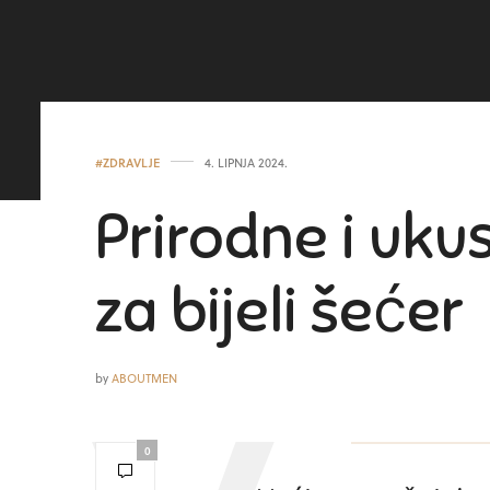
#ZDRAVLJE
4. LIPNJA 2024.
Prirodne i uk
za bijeli šećer
by
ABOUTMEN
0