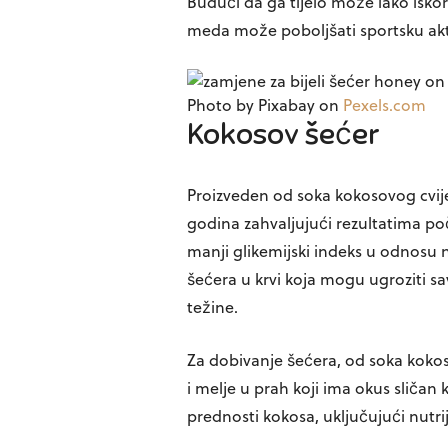
Budući da ga tijelo može lako iskor
meda može poboljšati sportsku akti
Photo by Pixabay on
Pexels.com
Kokosov šećer
Proizveden od soka kokosovog cvij
godina zahvaljujući rezultatima po
manji glikemijski indeks u odnosu n
šećera u krvi koja mogu ugroziti sa
težine.
Za dobivanje šećera, od soka kokoso
i melje u prah koji ima okus sliča
prednosti kokosa, uključujući nutrijen