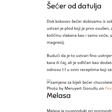
Šećer od datulja
Dok kokosov šećer dobivamo iz soka
ustvari je plod koji je prvo osušen,
količinu vlakana kao i samo voće, uk
magnezij.
Budući da je to ustvari fino usitn
kava ili čaj, ali je odličan kao do
odnosu 1:1 u svim receptima koji z
Photo by Meruyert Gonullu on
Pex
Melasa
Melasa je nusprodukt pri proizvodnj