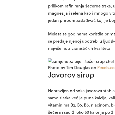
prilikom rafiniranja šećerne trske, uk
magnezija i selena kao i mnogo vit
jedan prirodni zaslađivač koji je bo
Melasa se godinama koristila prima
se predaje njenoj upotrebi u ljudsko
najviše nutricionističkih kvaliteta.
Photo by Tim Douglas on
Pexels.c
Javorov sirup
Napravljen od soka javorova stabla 
samo slatka već je puna kalcija, kal
vitaminima B2, B5, B6, niacinom, bi
šećera i sadrži oko 50 kalorija po ž