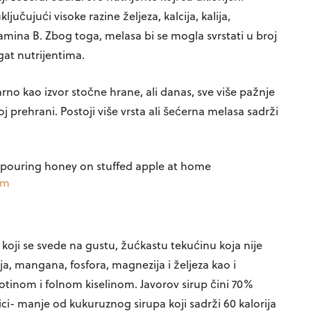
ljučujući visoke razine željeza, kalcija, kalija,
amina B. Zbog toga, melasa bi se mogla svrstati u broj
gat nutrijentima.
rno kao izvor stočne hrane, ali danas, sve više pažnje
j prehrani. Postoji više vrsta ali šećerna melasa sadrži
om
koji se svede na gustu, žućkastu tekućinu koja nije
ija, mangana, fosfora, magnezija i željeza kao i
otinom i folnom kiselinom. Javorov sirup čini 70%
lici- manje od kukuruznog sirupa koji sadrži 60 kalorija