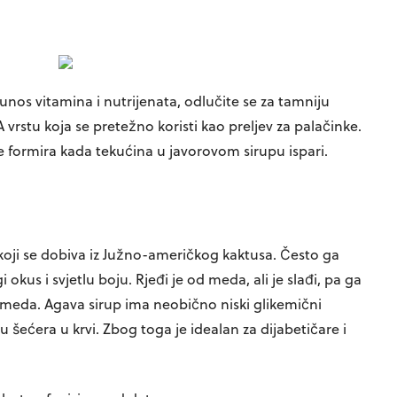
nos vitamina i nutrijenata, odlučite se za tamniju
A vrstu koja se pretežno koristi kao preljev za palačinke.
se formira kada tekućina u javorovom sirupu ispari.
 koji se dobiva iz Južno-američkog kaktusa. Često ga
okus i svjetlu boju. Rjeđi je od meda, ali je slađi, pa ga
meda. Agava sirup ima neobično niski glikemični
nu šećera u krvi. Zbog toga je idealan za dijabetičare i