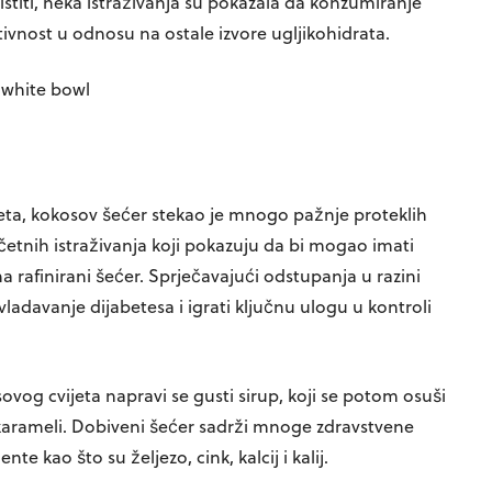
istiti, neka istraživanja su pokazala da konzumiranje
vnost u odnosu na ostale izvore ugljikohidrata.
eta, kokosov šećer stekao je mnogo pažnje proteklih
četnih istraživanja koji pokazuju da bi mogao imati
a rafinirani šećer. Sprječavajući odstupanja u razini
vladavanje dijabetesa i igrati ključnu ulogu u kontroli
vog cvijeta napravi se gusti sirup, koji se potom osuši
n karameli. Dobiveni šećer sadrži mnoge zdravstvene
te kao što su željezo, cink, kalcij i kalij.