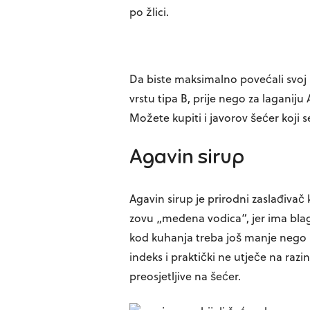
po žlici.
Da biste maksimalno povećali svoj u
vrstu tipa B, prije nego za laganiju 
Možete kupiti i javorov šećer koji 
Agavin sirup
Agavin sirup je prirodni zaslađivač
zovu „medena vodica“, jer ima blagi 
kod kuhanja treba još manje nego 
indeks i praktički ne utječe na razi
preosjetljive na šećer.