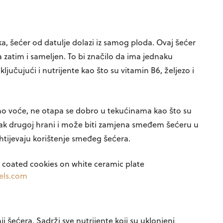
, šećer od datulje dolazi iz samog ploda. Ovaj šećer
 a zatim i sameljen. To bi značilo da ima jednaku
ljučujući i nutrijente kao što su vitamin B6, željezo i
jeno voće, ne otapa se dobro u tekućinama kao što su
datak drugoj hrani i može biti zamjena smeđem šećeru u
ahtijevaju korištenje smeđeg šećera.
els.com
i šećera. Sadrži sve nutrijente koji su uklonjeni