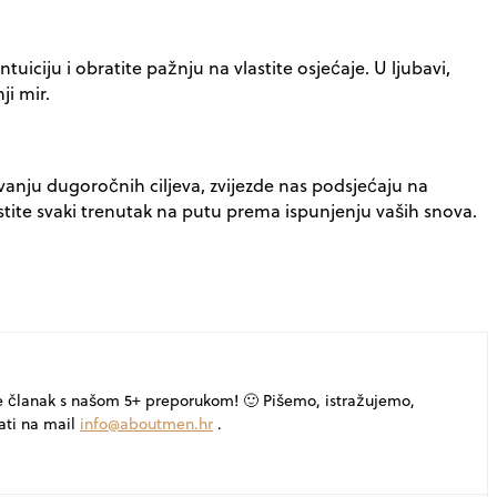
ntuiciju i obratite pažnju na vlastite osjećaje. U ljubavi,
i mir.
avanju dugoročnih ciljeva, zvijezde nas podsjećaju na
ite svaki trenutak na putu prema ispunjenju vaših snova.
e članak s našom 5+ preporukom! 🙂 Pišemo, istražujemo,
ati na mail
info@aboutmen.hr
.