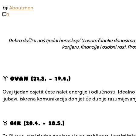
by
Aboutmen
0
Dobro došli u naš tjedni horoskop! U ovom članku donosimo v
karijeru, financije i osobni rast. Pr
♈ OVAN (21.3. – 19.4.)
Ovaj tjedan osjetit ćete nalet energije i odlučnosti. Idealn
ljubavi, iskrena komunikacija donijet će dublje razumijevan
♉ BIK (20.4. – 20.5.)
Za Bikove, ovaj tjedan naglasak je na stabilnosti i praktič