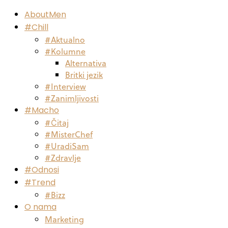
AboutMen
#Chill
#Aktualno
#Kolumne
Alternativa
Britki jezik
#Interview
#Zanimljivosti
#Macho
#Čitaj
#MisterChef
#UradiSam
#Zdravlje
#Odnosi
#Trend
#Bizz
O nama
Marketing