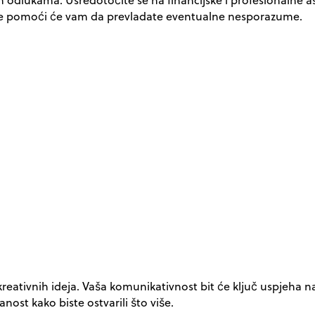
ljenje pomoći će vam da prevladate eventualne nesporazume.
 kreativnih ideja. Vaša komunikativnost bit će ključ uspjeha n
anost kako biste ostvarili što više.