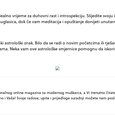
ealno vrijeme za duhovni rast i introspekciju. Slijedite svoju i
glasica, dok će vam meditacija i opuštanje donijeti unutarnj
i astrološki znak. Bilo da se radi o novim početcima ili rješ
ama. Neka vam ove astrološke smjernice pomognu da iskorist
onalnog online magazina za modernog muškarca, a Vi trenutno čitat
mo i Vaša! Svoje radove, upite i prijedloge suradnji možete nam posl