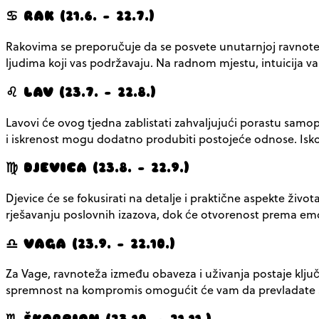
♋ RAK (21.6. – 22.7.)
Rakovima se preporučuje da se posvete unutarnjoj ravnoteži
ljudima koji vas podržavaju. Na radnom mjestu, intuicija
♌ LAV (23.7. – 22.8.)
Lavovi će ovog tjedna zablistati zahvaljujući porastu samo
i iskrenost mogu dodatno produbiti postojeće odnose. Iskor
♍ DJEVICA (23.8. – 22.9.)
Djevice će se fokusirati na detalje i praktične aspekte živo
rješavanju poslovnih izazova, dok će otvorenost prema emo
♎ VAGA (23.9. – 22.10.)
Za Vage, ravnoteža između obaveza i uživanja postaje ključn
spremnost na kompromis omogućit će vam da prevladate sve