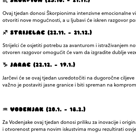
♏ ŠKORPION (23.10. – 21.11.)
Ovaj tjedan donosi Škorpionima intenzivne emocionalne vibra
otvoriti nove mogućnosti, a u ljubavi će iskren razgovor p
♐ STRIJELAC (22.11. – 21.12.)
Strijelci će osjetiti potrebu za avanturom i istraživanjem n
otvoren razgovor omogućit će vam da izgradite dublje veze. 
♑ JARAC (22.12. – 19.1.)
Jarčevi će se ovaj tjedan usredotočiti na dugoročne ciljeve 
važno je postaviti jasne granice i biti spreman na kompromi
♒ VODENJAK (20.1. – 18.2.)
Za Vodenjake ovaj tjedan donosi priliku za inovacije i orig
i otvorenost prema novim iskustvima mogu rezultirati osvj