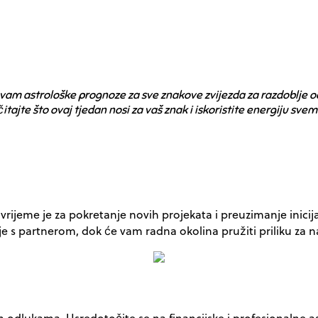
am astrološke prognoze za sve znakove zvijezda za razdoblje od 
očitajte što ovaj tjedan nosi za vaš znak i iskoristite energiju svemi
o vrijeme je za pokretanje novih projekata i preuzimanje inici
je s partnerom, dok će vam radna okolina pružiti priliku za 
nim odlukama. Usredotočite se na financijske i profesionalne 