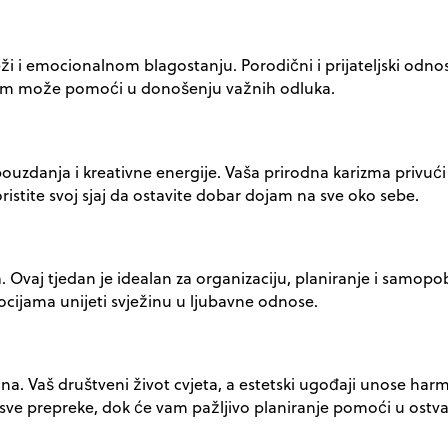
 i emocionalnom blagostanju. Porodični i prijateljski odnos
 vam može pomoći u donošenju važnih odluka.
pouzdanja i kreativne energije. Vaša prirodna karizma privuć
istite svoj sjaj da ostavite dobar dojam na sve oko sebe.
ta. Ovaj tjedan je idealan za organizaciju, planiranje i samo
cijama unijeti svježinu u ljubavne odnose.
a. Vaš društveni život cvjeta, a estetski ugođaji unose harm
 prepreke, dok će vam pažljivo planiranje pomoći u ostvari