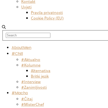
Kontakt
Uvjeti
Pravila privatnosti
Cookie Policy (EU)
AboutMen
#Chill
#Aktualno
#Kolumne
Alternativa
Britki jezik
#Interview
#Zanimljivosti
#Macho
#Čitaj
#MisterChef