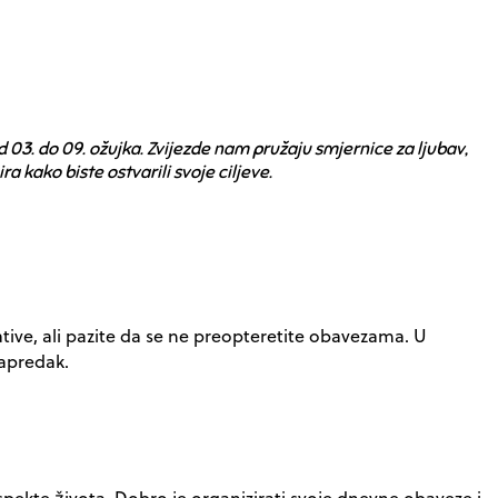
03. do 09. ožujka. Zvijezde nam pružaju smjernice za ljubav,
ra kako biste ostvarili svoje ciljeve.
jative, ali pazite da se ne preopteretite obavezama. U
napredak.
aspekte života. Dobro je organizirati svoje dnevne obaveze i