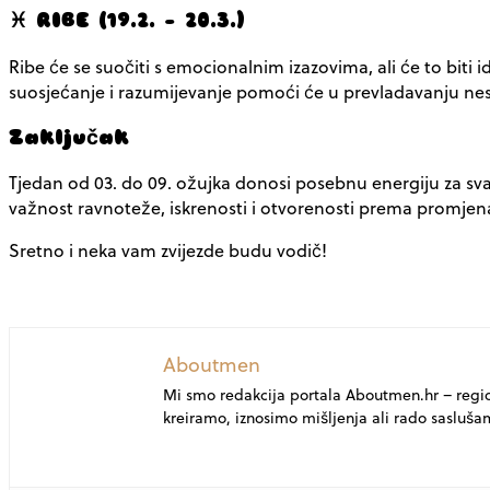
♓ RIBE (19.2. – 20.3.)
Ribe će se suočiti s emocionalnim izazovima, ali će to biti id
suosjećanje i razumijevanje pomoći će u prevladavanju nesu
Zaključak
Tjedan od 03. do 09. ožujka donosi posebnu energiju za svak
važnost ravnoteže, iskrenosti i otvorenosti prema promjen
Sretno i neka vam zvijezde budu vodič!
Aboutmen
Mi smo redakcija portala Aboutmen.hr – regi
kreiramo, iznosimo mišljenja ali rado sasluša