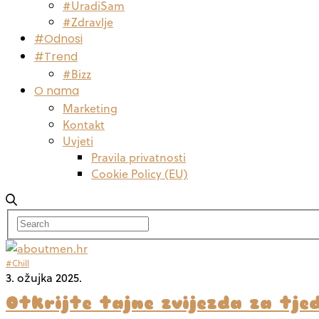
#UradiSam
#Zdravlje
#Odnosi
#Trend
#Bizz
O nama
Marketing
Kontakt
Uvjeti
Pravila privatnosti
Cookie Policy (EU)
#Chill
3. ožujka 2025.
Otkrijte tajne zvijezda za tjed