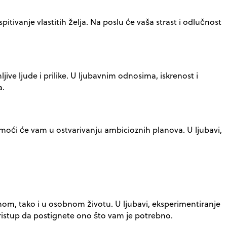
tivanje vlastitih želja. Na poslu će vaša strast i odlučnost
jive ljude i prilike. U ljubavnim odnosima, iskrenost i
a.
pomoći će vam u ostvarivanju ambicioznih planova. U ljubavi,
vnom, tako i u osobnom životu. U ljubavi, eksperimentiranje
ristup da postignete ono što vam je potrebno.