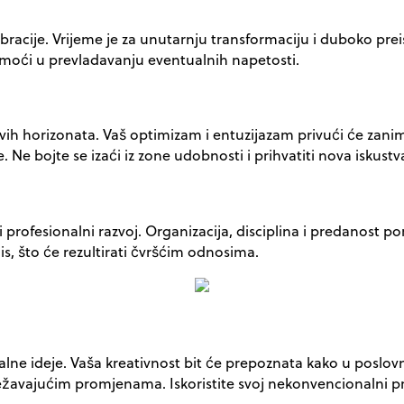
cije. Vrijeme je za unutarnju transformaciju i duboko preispi
omoći u prevladavanju eventualnih napetosti.
ovih horizonata. Vaš optimizam i entuzijazam privući će zaniml
Ne bojte se izaći iz zone udobnosti i prihvatiti nova iskustv
i profesionalni razvoj. Organizacija, disciplina i predanost 
s, što će rezultirati čvršćim odnosima.
inalne ideje. Vaša kreativnost bit će prepoznata kako u poslo
ežavajućim promjenama. Iskoristite svoj nekonvencionalni p