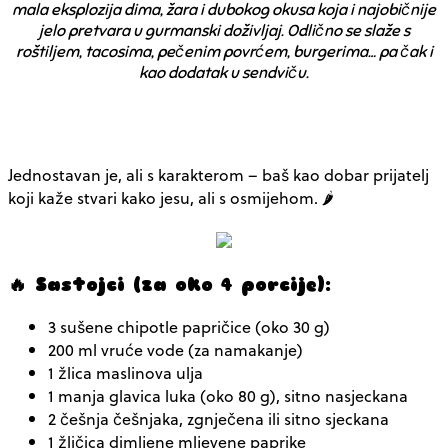
mala eksplozija dima, žara i dubokog okusa koja i najobičnije
jelo pretvara u gurmanski doživljaj. Odlično se slaže s
roštiljem, tacosima, pečenim povrćem, burgerima… pa čak i
kao dodatak u sendviču.
Jednostavan je, ali s karakterom – baš kao dobar prijatelj
koji kaže stvari kako jesu, ali s osmijehom. 🌶️
🔥 Sastojci (za oko 4 porcije):
3 sušene chipotle papričice (oko 30 g)
200 ml vruće vode (za namakanje)
1 žlica maslinova ulja
1 manja glavica luka (oko 80 g), sitno nasjeckana
2 češnja češnjaka, zgnječena ili sitno sjeckana
1 žličica dimljene mljevene paprike