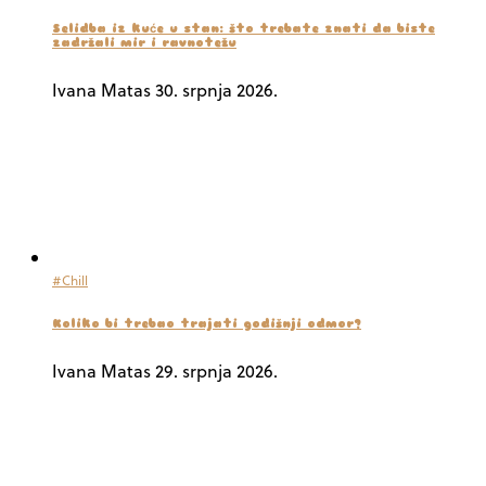
Selidba iz kuće u stan: što trebate znati da biste
zadržali mir i ravnotežu
Ivana Matas
30. srpnja 2026.
#Chill
Koliko bi trebao trajati godišnji odmor?
Ivana Matas
29. srpnja 2026.