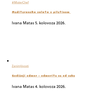
#MisterChef
Mediteranska salata s piletinom
Ivana Matas
5. kolovoza 2026.
Zanimljivosti
Godišnji odmor – odmorite se od sebe
Ivana Matas
4. kolovoza 2026.