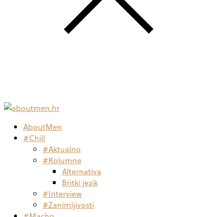
AboutMen
#Chill
#Aktualno
#Kolumne
Alternativa
Britki jezik
#Interview
#Zanimljivosti
#Macho