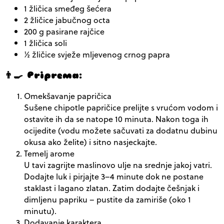
1 žličica smeđeg šećera
2 žličice jabučnog octa
200 g pasirane rajčice
1 žličica soli
½ žličice svježe mljevenog crnog papra
👨‍🍳 Priprema:
Omekšavanje papričica
Sušene chipotle papričice prelijte s vrućom vodom i
ostavite ih da se natope 10 minuta. Nakon toga ih
ocijedite (vodu možete sačuvati za dodatnu dubinu
okusa ako želite) i sitno nasjeckajte.
Temelj arome
U tavi zagrijte maslinovo ulje na srednje jakoj vatri.
Dodajte luk i pirjajte 3–4 minute dok ne postane
staklast i lagano zlatan. Zatim dodajte češnjak i
dimljenu papriku – pustite da zamiriše (oko 1
minutu).
Dodavanje karaktera