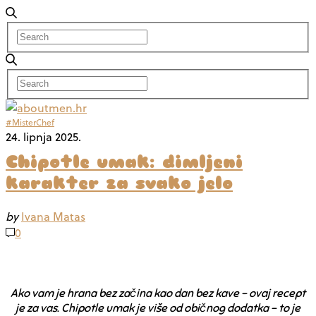
#MisterChef
24. lipnja 2025.
Chipotle umak: dimljeni
karakter za svako jelo
by
Ivana Matas
0
Ako vam je hrana bez začina kao dan bez kave – ovaj recept
je za vas.
Chipotle umak je više od običnog dodatka – to je