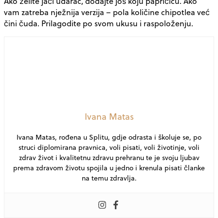
Ako želite jači udarac, dodajte još koju papričicu. Ako
vam zatreba nježnija verzija – pola količine chipotlea već
čini čuda. Prilagodite po svom ukusu i raspoloženju.
Ivana Matas
Ivana Matas, rođena u Splitu, gdje odrasta i školuje se, po
struci diplomirana pravnica, voli pisati, voli životinje, voli
zdrav život i kvalitetnu zdravu prehranu te je svoju ljubav
prema zdravom životu spojila u jedno i krenula pisati članke
na temu zdravlja.