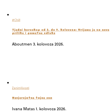
#Chill
Tjedni horoskop od 3. do 9. kolovoza: Vrijeme je za nove
prilike i pametne odluke
Aboutmen
3. kolovoza 2026.
Zanimljivosti
Nevjerojatne tajne sna
Ivana Matas
1. kolovoza 2026.