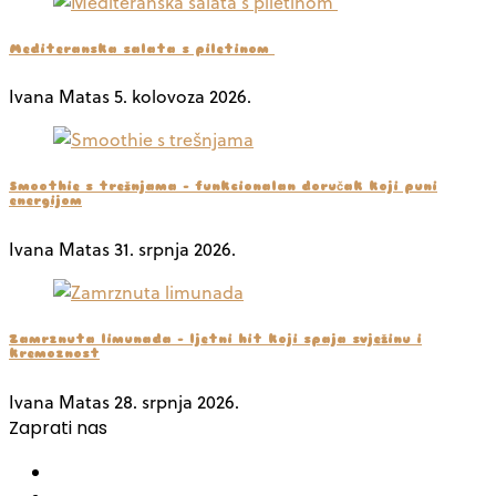
Mediteranska salata s piletinom
Ivana Matas
5. kolovoza 2026.
Smoothie s trešnjama – funkcionalan doručak koji puni
energijom
Ivana Matas
31. srpnja 2026.
Zamrznuta limunada – ljetni hit koji spaja svježinu i
kremoznost
Ivana Matas
28. srpnja 2026.
Zaprati nas