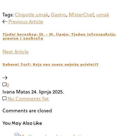
Tags:
Chipotle umak
,
Gastro
,
MIsterChef
,
umak
Previous Article
Tjedni horoskop: 23. – 29. lipnja: Tjedan introspekcije,
granica i zaokreta
Next Article
Zabavni test: Koje vas sunce najviše privlači?
0
Ivana Matas
24. lipnja 2025.
No Comments Yet
Comments are closed
You May Also Like