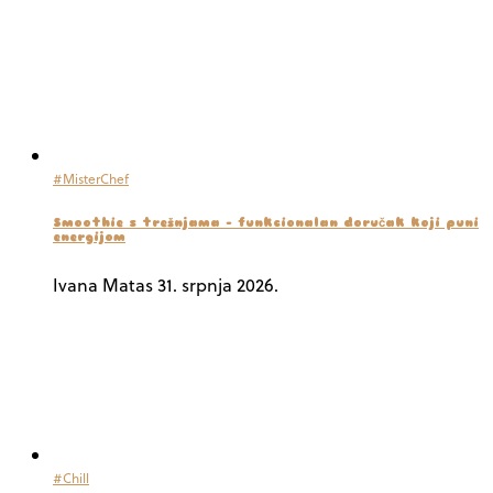
#MisterChef
Smoothie s trešnjama – funkcionalan doručak koji puni
energijom
Ivana Matas
31. srpnja 2026.
#Chill