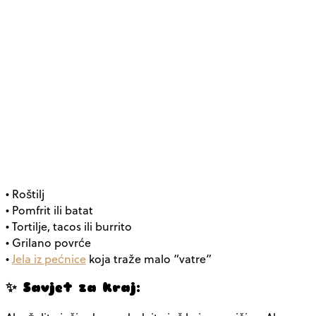
• Roštilj
• Pomfrit ili batat
• Tortilje, tacos ili burrito
• Grilano povrće
•
Jela iz pećnice
koja traže malo “vatre”
✨ Savjet za kraj: