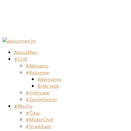
AboutMen
#Chill
#Aktualno
#Kolumne
Alternativa
Britki jezik
#Interview
#Zanimljivosti
#Macho
#Čitaj
#MisterChef
#UradiSam