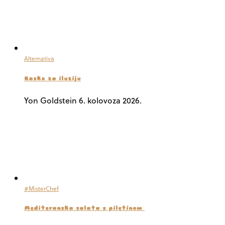
Alternativa
Kasko za iluziju
Yon Goldstein
6. kolovoza 2026.
#MisterChef
Mediteranska salata s piletinom