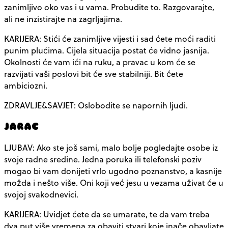
zanimljivo oko vas i u vama. Probudite to. Razgovarajte,
ali ne inzistirajte na zagrljajima.
KARIJERA: Stići će zanimljive vijesti i sad ćete moći raditi
punim plućima. Cijela situacija postat će vidno jasnija.
Okolnosti će vam ići na ruku, a pravac u kom će se
razvijati vaši poslovi bit će sve stabilniji. Bit ćete
ambiciozni.
ZDRAVLJE&SAVJET: Oslobodite se napornih ljudi.
JARAC
LJUBAV: Ako ste još sami, malo bolje pogledajte osobe iz
svoje radne sredine. Jedna poruka ili telefonski poziv
mogao bi vam donijeti vrlo ugodno poznanstvo, a kasnije
možda i nešto više. Oni koji već jesu u vezama uživat će u
svojoj svakodnevici.
KARIJERA: Uvidjet ćete da se umarate, te da vam treba
dva put više vremena za obaviti stvari koje inače obavljate