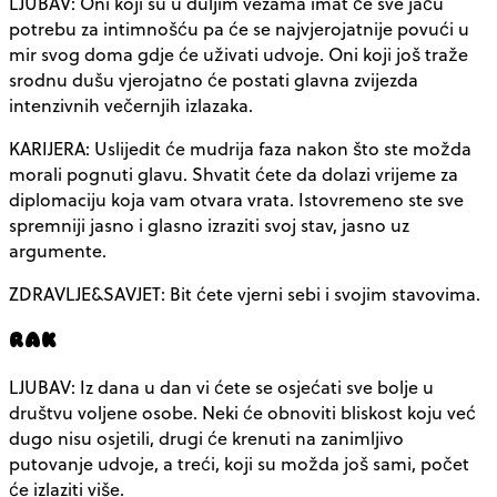
LJUBAV: Oni koji su u duljim vezama imat će sve jaču
potrebu za intimnošću pa će se najvjerojatnije povući u
mir svog doma gdje će uživati udvoje. Oni koji još traže
srodnu dušu vjerojatno će postati glavna zvijezda
intenzivnih večernjih izlazaka.
KARIJERA: Uslijedit će mudrija faza nakon što ste možda
morali pognuti glavu. Shvatit ćete da dolazi vrijeme za
diplomaciju koja vam otvara vrata. Istovremeno ste sve
spremniji jasno i glasno izraziti svoj stav, jasno uz
argumente.
ZDRAVLJE&SAVJET: Bit ćete vjerni sebi i svojim stavovima.
RAK
LJUBAV: Iz dana u dan vi ćete se osjećati sve bolje u
društvu voljene osobe. Neki će obnoviti bliskost koju već
dugo nisu osjetili, drugi će krenuti na zanimljivo
putovanje udvoje, a treći, koji su možda još sami, počet
će izlaziti više.