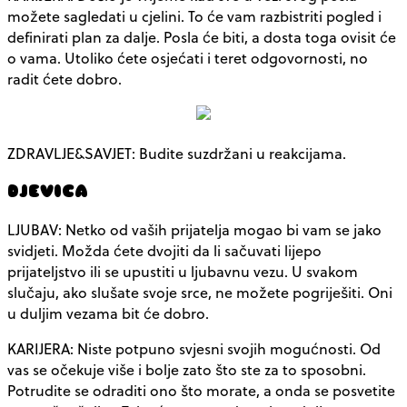
možete sagledati u cjelini. To će vam razbistriti pogled i
definirati plan za dalje. Posla će biti, a dosta toga ovisit će
o vama. Utoliko ćete osjećati i teret odgovornosti, no
radit ćete dobro.
ZDRAVLJE&SAVJET: Budite suzdržani u reakcijama.
DJEVICA
LJUBAV: Netko od vaših prijatelja mogao bi vam se jako
svidjeti. Možda ćete dvojiti da li sačuvati lijepo
prijateljstvo ili se upustiti u ljubavnu vezu. U svakom
slučaju, ako slušate svoje srce, ne možete pogriješiti. Oni
u duljim vezama bit će dobro.
KARIJERA: Niste potpuno svjesni svojih mogućnosti. Od
vas se očekuje više i bolje zato što ste za to sposobni.
Potrudite se odraditi ono što morate, a onda se posvetite