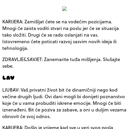
KARIJERA: Zamišljat ćete se na vodećim pozicijama.
Mnogi će zaista voditi stvari na poslu jer će se situacija
tako složiti. Drugi će se rado oslanjati na vas.
Istovremeno ćete poticati razvoj sasvim novih ideja ili
tehnologija.
ZDRAVLJE&SAVJET: Zanemarite tuđa mišljenja. Slušajte
sebe.
LAV
LJUBAV: Vaš privatni život bit će dinamičniji nego kod
većine drugih ljudi. Ovi dani mogli bi donijeti poznanstvo
koje će u vama probuditi iskrene emocije. Mnogi će biti
iznenađeni. Bit će poziva za zabave, a oni u duljim vezama
obnovit će svoj odnos.
KARIJERA: Došlo je vrijeme kad sve u vezi svog posla