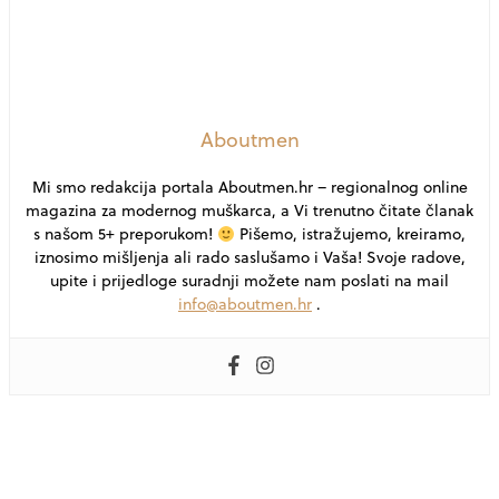
Aboutmen
Mi smo redakcija portala Aboutmen.hr – regionalnog online
magazina za modernog muškarca, a Vi trenutno čitate članak
s našom 5+ preporukom!
Pišemo, istražujemo, kreiramo,
iznosimo mišljenja ali rado saslušamo i Vaša! Svoje radove,
upite i prijedloge suradnji možete nam poslati na mail
info@aboutmen.hr
.