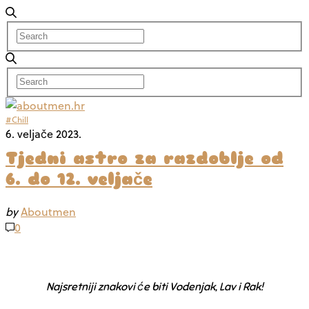
#Chill
6. veljače 2023.
Tjedni astro za razdoblje od
6. do 12. veljače
by
Aboutmen
0
Najsretniji znakovi će biti Vodenjak, Lav i Rak!