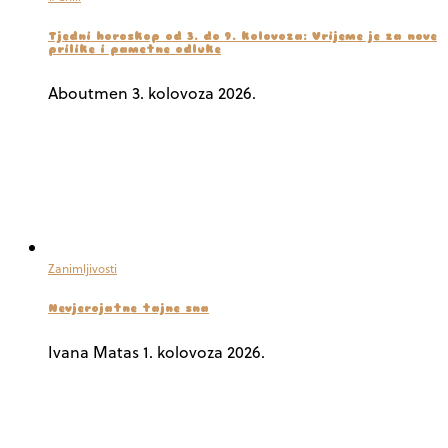
Tjedni horoskop od 3. do 9. kolovoza: Vrijeme je za nove
prilike i pametne odluke
Aboutmen
3. kolovoza 2026.
Zanimljivosti
Nevjerojatne tajne sna
Ivana Matas
1. kolovoza 2026.