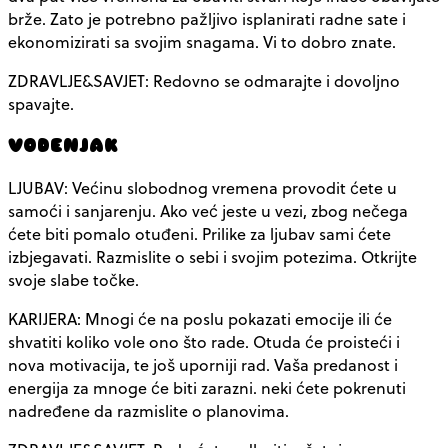
brže. Zato je potrebno pažljivo isplanirati radne sate i
ekonomizirati sa svojim snagama. Vi to dobro znate.
ZDRAVLJE&SAVJET: Redovno se odmarajte i dovoljno
spavajte.
VODENJAK
LJUBAV: Većinu slobodnog vremena provodit ćete u
samoći i sanjarenju. Ako već jeste u vezi, zbog nečega
ćete biti pomalo otuđeni. Prilike za ljubav sami ćete
izbjegavati. Razmislite o sebi i svojim potezima. Otkrijte
svoje slabe točke.
KARIJERA: Mnogi će na poslu pokazati emocije ili će
shvatiti koliko vole ono što rade. Otuda će proisteći i
nova motivacija, te još uporniji rad. Vaša predanost i
energija za mnoge će biti zarazni. neki ćete pokrenuti
nadređene da razmislite o planovima.