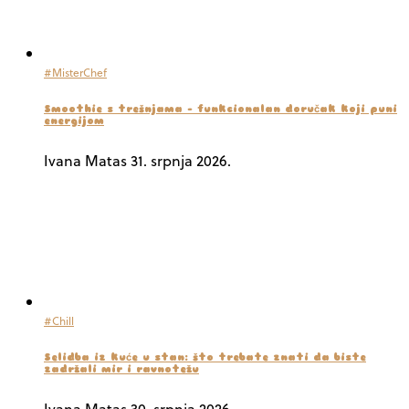
#MisterChef
Smoothie s trešnjama – funkcionalan doručak koji puni
energijom
Ivana Matas
31. srpnja 2026.
#Chill
Selidba iz kuće u stan: što trebate znati da biste
zadržali mir i ravnotežu
Ivana Matas
30. srpnja 2026.