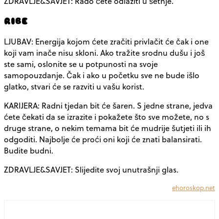
ZDRAVLJE&SAVJET: Rado ćete odlaziti u šetnje.
RIBE
LJUBAV: Energija kojom ćete zračiti privlačit će čak i one
koji vam inače nisu skloni. Ako tražite srodnu dušu i još
ste sami, oslonite se u potpunosti na svoje
samopouzdanje. Čak i ako u početku sve ne bude išlo
glatko, stvari će se razviti u vašu korist.
KARIJERA: Radni tjedan bit će šaren. S jedne strane, jedva
ćete čekati da se izrazite i pokažete što sve možete, no s
druge strane, o nekim temama bit će mudrije šutjeti ili ih
odgoditi. Najbolje će proći oni koji će znati balansirati.
Budite budni.
ZDRAVLJE&SAVJET: Slijedite svoj unutrašnji glas.
ehoroskop.net