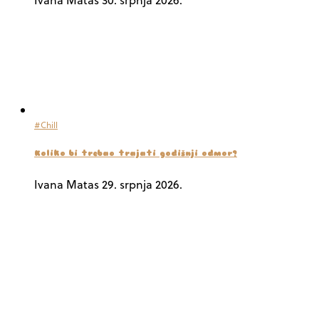
#Chill
Koliko bi trebao trajati godišnji odmor?
Ivana Matas
29. srpnja 2026.