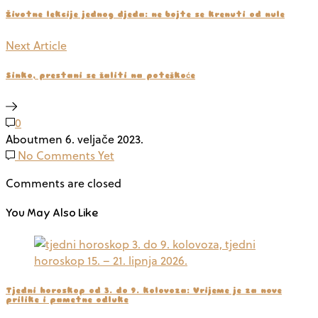
Životne lekcije jednog djeda: ne bojte se krenuti od nule
Next Article
Sinko, prestani se žaliti na poteškoće
0
Aboutmen
6. veljače 2023.
No Comments Yet
Comments are closed
You May Also Like
Tjedni horoskop od 3. do 9. kolovoza: Vrijeme je za nove
prilike i pametne odluke