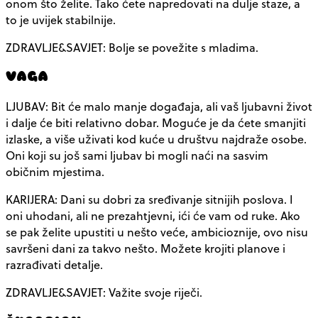
onom što želite. Tako ćete napredovati na dulje staze, a
to je uvijek stabilnije.
ZDRAVLJE&SAVJET: Bolje se povežite s mladima.
VAGA
LJUBAV: Bit će malo manje događaja, ali vaš ljubavni život
i dalje će biti relativno dobar. Moguće je da ćete smanjiti
izlaske, a više uživati kod kuće u društvu najdraže osobe.
Oni koji su još sami ljubav bi mogli naći na sasvim
običnim mjestima.
KARIJERA: Dani su dobri za sređivanje sitnijih poslova. I
oni uhodani, ali ne prezahtjevni, ići će vam od ruke. Ako
se pak želite upustiti u nešto veće, ambicioznije, ovo nisu
savršeni dani za takvo nešto. Možete krojiti planove i
razrađivati detalje.
ZDRAVLJE&SAVJET: Važite svoje riječi.