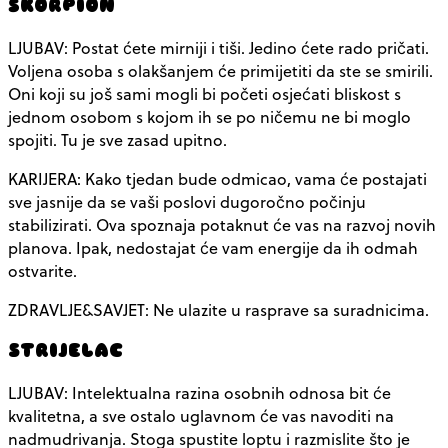
ŠKORPION
LJUBAV: Postat ćete mirniji i tiši. Jedino ćete rado pričati.
Voljena osoba s olakšanjem će primijetiti da ste se smirili.
Oni koji su još sami mogli bi početi osjećati bliskost s
jednom osobom s kojom ih se po ničemu ne bi moglo
spojiti. Tu je sve zasad upitno.
KARIJERA: Kako tjedan bude odmicao, vama će postajati
sve jasnije da se vaši poslovi dugoročno počinju
stabilizirati. Ova spoznaja potaknut će vas na razvoj novih
planova. Ipak, nedostajat će vam energije da ih odmah
ostvarite.
ZDRAVLJE&SAVJET: Ne ulazite u rasprave sa suradnicima.
STRIJELAC
LJUBAV: Intelektualna razina osobnih odnosa bit će
kvalitetna, a sve ostalo uglavnom će vas navoditi na
nadmudrivanja. Stoga spustite loptu i razmislite što je