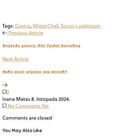
Tags:
Gastro
,
MIsterChef
,
Tacosi s piletinom
Previous Article
Zvijezde govore: Vaš tjedni horoskop
Next Article
Kako šećer mijenja naš mozak?
0
Ivana Matas
8. listopada 2024.
No Comments Yet
Comments are closed
You May Also Like