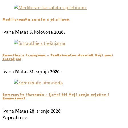
Mediteranska salata s piletinom
Ivana Matas
5. kolovoza 2026.
Smoothie s trešnjama – funkcionalan doručak koji puni
energijom
Ivana Matas
31. srpnja 2026.
Zamrznuta limunada – ljetni hit koji spaja svježinu i
kremoznost
Ivana Matas
28. srpnja 2026.
Zaprati nas