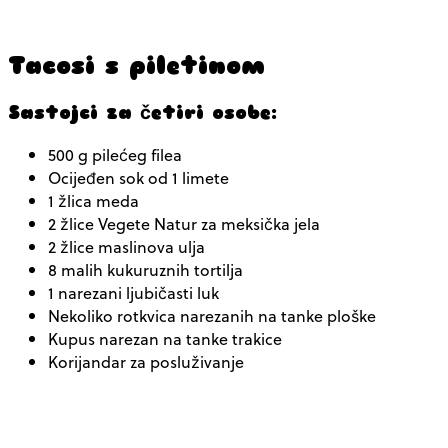
Tacosi s piletinom
Sastojci za četiri osobe:
500 g pilećeg filea
Ocijeđen sok od 1 limete
1 žlica meda
2 žlice Vegete Natur za meksička jela
2 žlice maslinova ulja
8 malih kukuruznih tortilja
1 narezani ljubičasti luk
Nekoliko rotkvica narezanih na tanke ploške
Kupus narezan na tanke trakice
Korijandar za posluživanje