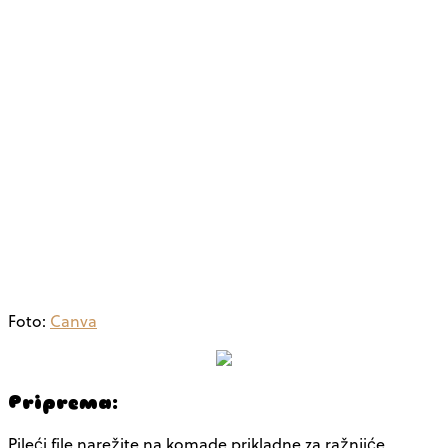
Foto:
Canva
Priprema:
Pileći file narežite na komade prikladne za ražnjiće.