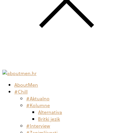
AboutMen
#Chill
#Aktualno
#Kolumne
Alternativa
Britki jezik
#Interview
#Zanimljivosti