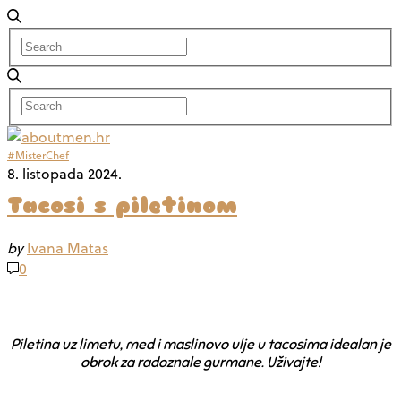
#MisterChef
8. listopada 2024.
Tacosi s piletinom
by
Ivana Matas
0
Piletina uz limetu, med i maslinovo ulje u tacosima idealan je
obrok za radoznale gurmane. Uživajte!