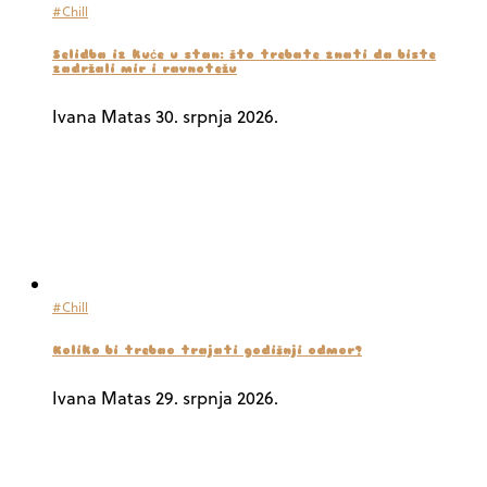
#Chill
Selidba iz kuće u stan: što trebate znati da biste
zadržali mir i ravnotežu
Ivana Matas
30. srpnja 2026.
#Chill
Koliko bi trebao trajati godišnji odmor?
Ivana Matas
29. srpnja 2026.