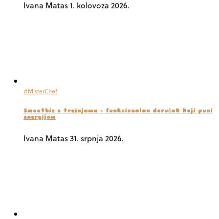
Ivana Matas
1. kolovoza 2026.
#MisterChef
Smoothie s trešnjama – funkcionalan doručak koji puni
energijom
Ivana Matas
31. srpnja 2026.