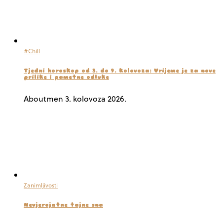
#Chill
Tjedni horoskop od 3. do 9. kolovoza: Vrijeme je za nove
prilike i pametne odluke
Aboutmen
3. kolovoza 2026.
Zanimljivosti
Nevjerojatne tajne sna