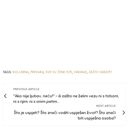
TAGS:
KOLUMNA
,
PREVARA
,
SVE SU ŽENE ISTE
,
VARANJE
,
ZAŠTO VARATE?
PREVIOUS ARTICLE
"Ako nije ljubav, neću!" - ili zašto ne želim vezu ni s tobom,
ni s njim, ni s onim petim...
NEXT ARTICLE
Što je uspjeh? Što znači voditi uspješan život? Što znači
biti uspješna osoba?