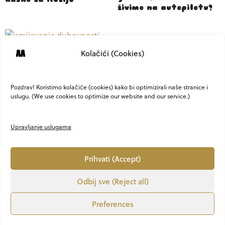
živimo na autopilotu?
Kolačići (Cookies)
Zašto najviše
ismijavamo stvari koje
nas potajno zanimaju?
Pozdrav! Koristimo kolačiće (cookies) kako bi optimizirali naše stranice i
uslugu. (We use cookies to optimize our website and our service.)
Upravljanje uslugama
Prihvati (Accept)
Odbij sve (Reject all)
O NAMA
KONTAKT
MARKETING
PRIVATNOST
UVJETI
Preferences
LION MEDIA
VEM ART
OBJAVI KNJIGU
Copyright ©2021. - 2025. ABOUTMEN.HR All Rights Reserved. CREATED BY Lion Media