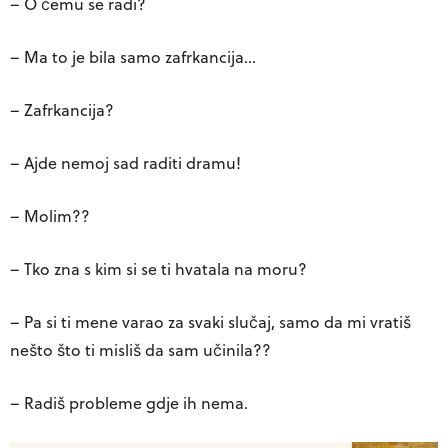
– O čemu se radi?
– Ma to je bila samo zafrkancija…
– Zafrkancija?
– Ajde nemoj sad raditi dramu!
– Molim??
– Tko zna s kim si se ti hvatala na moru?
– Pa si ti mene varao za svaki slučaj, samo da mi vratiš
nešto što ti misliš da sam učinila??
– Radiš probleme gdje ih nema.