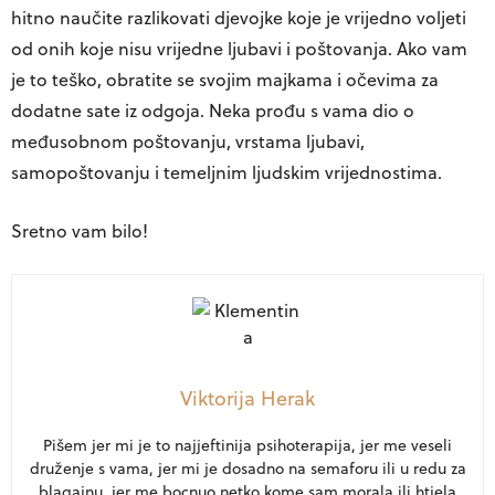
hitno naučite razlikovati djevojke koje je vrijedno voljeti
od onih koje nisu vrijedne ljubavi i poštovanja. Ako vam
je to teško, obratite se svojim majkama i očevima za
dodatne sate iz odgoja. Neka prođu s vama dio o
međusobnom poštovanju, vrstama ljubavi,
samopoštovanju i temeljnim ljudskim vrijednostima.
Sretno vam bilo!
Viktorija Herak
Pišem jer mi je to najjeftinija psihoterapija, jer me veseli
druženje s vama, jer mi je dosadno na semaforu ili u redu za
blagajnu, jer me bocnuo netko kome sam morala ili htjela