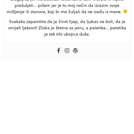
prešutjeti… pišem jer je to moj način da izrazim svoje
mišljenje ili stavove, koji bi me žuljali da ne izađu iz mene.
Svakako zapamtite da je život lijep, da ljubav ne boli, da je
smijeh ljekovit! Zloba je štetna za jetru, a patetika… patetika
je tek tihi ubojica duše.