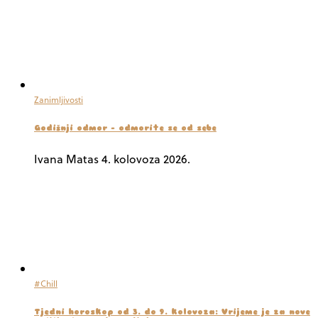
Zanimljivosti
Godišnji odmor – odmorite se od sebe
Ivana Matas
4. kolovoza 2026.
#Chill
Tjedni horoskop od 3. do 9. kolovoza: Vrijeme je za nove