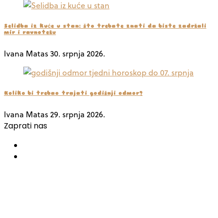
Selidba iz kuće u stan: što trebate znati da biste zadržali
mir i ravnotežu
Ivana Matas
30. srpnja 2026.
Koliko bi trebao trajati godišnji odmor?
Ivana Matas
29. srpnja 2026.
Zaprati nas