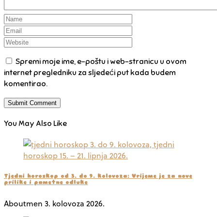
Spremi moje ime, e-poštu i web-stranicu u ovom
internet pregledniku za sljedeći put kada budem
komentirao.
You May Also Like
Tjedni horoskop od 3. do 9. kolovoza: Vrijeme je za nove
prilike i pametne odluke
Aboutmen
3. kolovoza 2026.