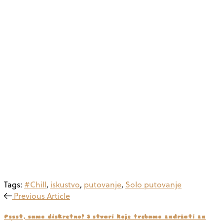
Tags:
#Chill
,
iskustvo
,
putovanje
,
Solo putovanje
Previous Article
Pssst, samo diskretno! 5 stvari koje trebamo zadržati za