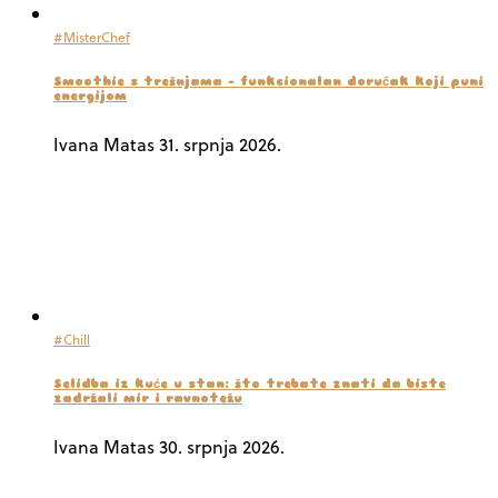
#MisterChef
Smoothie s trešnjama – funkcionalan doručak koji puni
energijom
Ivana Matas
31. srpnja 2026.
#Chill
Selidba iz kuće u stan: što trebate znati da biste
zadržali mir i ravnotežu
Ivana Matas
30. srpnja 2026.