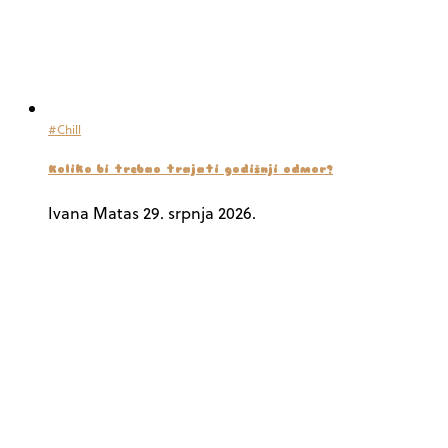
#Chill
Koliko bi trebao trajati godišnji odmor?
Ivana Matas
29. srpnja 2026.