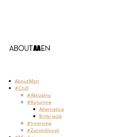
AboutMen
#Chill
#Aktualno
#Kolumne
Alternativa
Britki jezik
#Interview
#Zanimljivosti