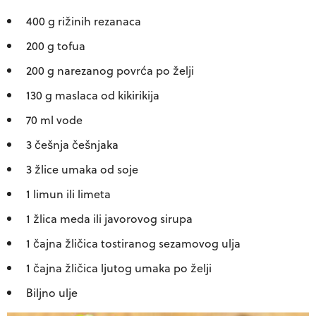
400 g rižinih rezanaca
200 g tofua
200 g narezanog povrća po želji
130 g maslaca od kikirikija
70 ml vode
3 češnja češnjaka
3 žlice umaka od soje
1 limun ili limeta
1 žlica meda ili javorovog sirupa
1 čajna žličica tostiranog sezamovog ulja
1 čajna žličica ljutog umaka po želji
Biljno ulje