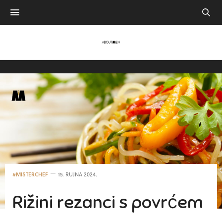
#MISTERCHEF
15. RUJNA 2024.
Rižini rezanci s povrćem