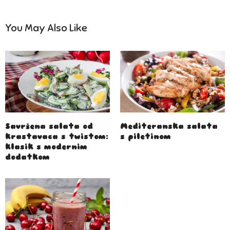
You May Also Like
Savršena salata od
Mediteranska salata
krastavaca s twistom:
s piletinom
klasik s modernim
dodatkom