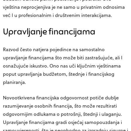
vještina neprocjenjiva je ne samo u privatnim odnosima
već I u profesionalnim i društvenim interakcijama.
Upravljanje financijama
Razvod često natjera pojedince na samostalno
upravljanje financijama što može biti zastrašujuće, ali I
osnažujuće iskustvo. Ono nas uči ključnim vještinama
poput upravljanja budžetom, štednje i financijskog
planiranja.
Novootkrivena financijska odgovornost potiče dublje
razumijevanje osobnih financija, što može rezultirati
odgovornijim odlukama o potrošnji, štednji i ulaganju.
Upravljanje financijama gradi osjećaj samopouzdanja i
samouvjerenosti, što je neophodno za izgradnju sigurne i