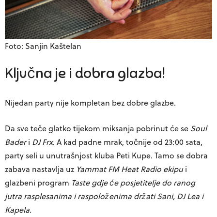
Foto: Sanjin Kaštelan
Ključna je i dobra glazba!
Nijedan party nije kompletan bez dobre glazbe.
Da sve teče glatko tijekom miksanja pobrinut će se
Soul
Bader
i
DJ Frx
. A kad padne mrak, točnije od 23:00 sata,
party seli u unutrašnjost kluba Peti Kupe. Tamo se dobra
zabava nastavlja uz
Yammat FM Heat Radio ekipu
i
glazbeni program
Taste gdje će posjetitelje do ranog
jutra rasplesanima i raspoloženima držati Sani, DJ Lea i
Kapela.