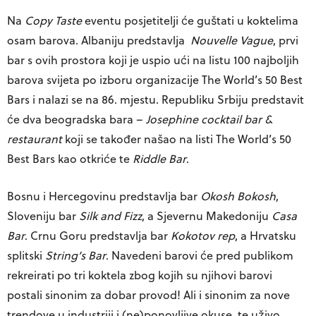
Na
Copy Taste
eventu posjetitelji će guštati u koktelima
osam barova. Albaniju predstavlja
Nouvelle Vague
, prvi
bar s ovih prostora koji je uspio ući na listu 100 najboljih
barova svijeta po izboru organizacije The World’s 50 Best
Bars i nalazi se na 86. mjestu. Republiku Srbiju predstavit
će dva beogradska bara –
Josephine cocktail bar &
restaurant
koji se također našao na listi The World’s 50
Best Bars kao otkriće te
Riddle Bar
.
Bosnu i Hercegovinu predstavlja bar
Okosh Bokosh
,
Sloveniju bar
Silk and Fizz
, a Sjevernu Makedoniju
Casa
Bar
. Crnu Goru predstavlja bar
Kokotov rep
, a Hrvatsku
splitski
String’s Bar
. Navedeni barovi će pred publikom
rekreirati po tri koktela zbog kojih su njihovi barovi
postali sinonim za dobar provod! Ali i sinonim za nove
trendove u industriji i (ne)ponovljive okuse, te uživo