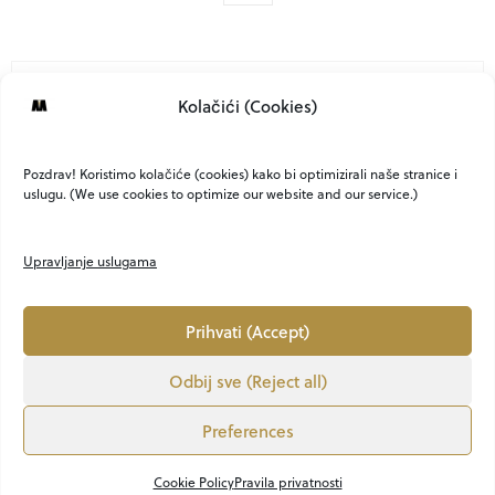
NO COMMENTS YET
Kolačići (Cookies)
Comments are closed
Pozdrav! Koristimo kolačiće (cookies) kako bi optimizirali naše stranice i
uslugu. (We use cookies to optimize our website and our service.)
Upravljanje uslugama
Prihvati (Accept)
Odbij sve (Reject all)
O NAMA
KONTAKT
MARKETING
PRIVATNOST
UVJETI
Preferences
LION MEDIA
VEM ART
OBJAVI KNJIGU
Copyright ©2021. - 2025. ABOUTMEN.HR All Rights Reserved. CREATED BY Lion Media
Cookie Policy
Pravila privatnosti