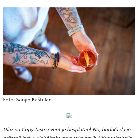
Foto: Sanjin Kaštelan
Ulaz na Copy Taste event je besplatan
!
No
,
budući da je
prijatelj Jack uvijek široke ruke tako prvih 200 posjetitelja