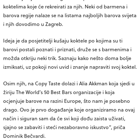
koktelima koje će rekreirati za njih. Neki od barmena i
barova regije nalaze se na listama najboljih barova svijeta
i njih dovodimo u Zagreb.
Ideja je da posjetitelji kušaju koktele po kojima su ti
barovi postali poznati i priznati, druže se s barmenima i
možda otkriju neki trik. Saznaju kako nešto doma bolje
izmiksati, uz pokoji novi uvid i znanje napraviti svoj koktel.
Osim njih, na Copy Taste dolazi i Alia Akkman koja sjedi u
žiriju The World’s 50 Best Bars organizacije i koja
ocjenjuje barove na razini Europe, što nam je posebno
drago. Ovo je prvo događanje koje organiziramo na ovaj
način i siguran sam da će svi koji dođu zaista uživati,
sjajno se zabaviti i steći nezaboravno iskustvo“, priča
Dominik Bečvardi.