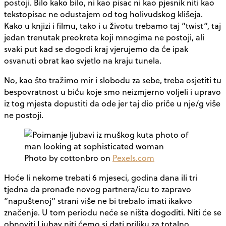
postoji. Bilo kako bilo, ni kao pisac ni kao pjesnik niti kao
tekstopisac ne odustajem od tog holivudskog klišeja.
Kako u knjizi i filmu, tako i u životu trebamo taj ”twist”, taj
jedan trenutak preokreta koji mnogima ne postoji, ali
svaki put kad se dogodi kraj vjerujemo da će ipak
osvanuti obrat kao svjetlo na kraju tunela.
No, kao što tražimo mir i slobodu za sebe, treba osjetiti tu
bespovratnost u biću koje smo neizmjerno voljeli i upravo
iz tog mjesta dopustiti da ode jer taj dio priče u nje/g više
ne postoji.
Photo by cottonbro on
Pexels.com
Hoće li nekome trebati 6 mjeseci, godina dana ili tri
tjedna da pronađe novog partnera/icu to zapravo
”napuštenoj” strani više ne bi trebalo imati ikakvo
značenje. U tom periodu neće se ništa dogoditi. Niti će se
obnoviti Ljubav niti ćemo si dati priliku za totalno