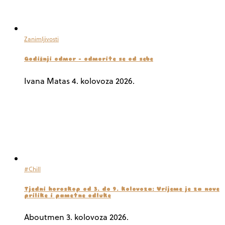
Zanimljivosti
Godišnji odmor – odmorite se od sebe
Ivana Matas
4. kolovoza 2026.
#Chill
Tjedni horoskop od 3. do 9. kolovoza: Vrijeme je za nove
prilike i pametne odluke
Aboutmen
3. kolovoza 2026.