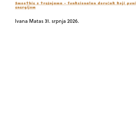
Smoothie s trešnjama – funkcionalan doručak koji puni
energijom
Ivana Matas
31. srpnja 2026.