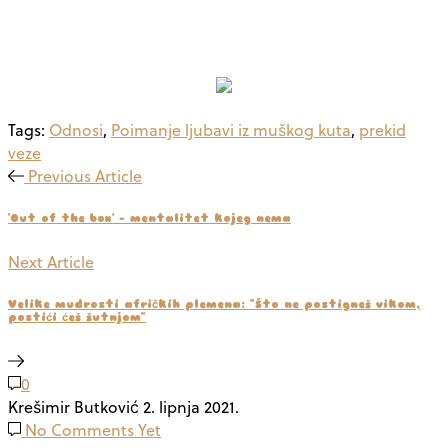
Tags:
Odnosi
,
Poimanje ljubavi iz muškog kuta
,
prekid
veze
Previous Article
'Out of the box' - mentalitet kojeg nema
Next Article
Velike mudrosti afričkih plemena: "Što ne postigneš vikom,
postići ćeš šutnjom"
0
Krešimir Butković
2. lipnja 2021.
No Comments Yet