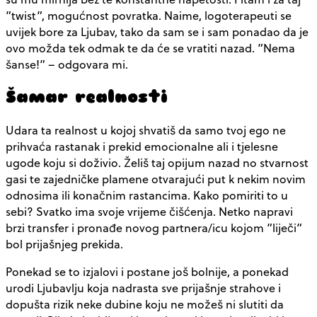
”twist”, mogućnost povratka. Naime, logoterapeuti se
uvijek bore za Ljubav, tako da sam se i sam ponadao da je
ovo možda tek odmak te da će se vratiti nazad. ”Nema
šanse!” – odgovara mi.
Šamar realnosti
Udara ta realnost u kojoj shvatiš da samo tvoj ego ne
prihvaća rastanak i prekid emocionalne ali i tjelesne
ugode koju si doživio. Želiš taj opijum nazad no stvarnost
gasi te zajedničke plamene otvarajući put k nekim novim
odnosima ili konačnim rastancima. Kako pomiriti to u
sebi? Svatko ima svoje vrijeme čišćenja. Netko napravi
brzi transfer i pronađe novog partnera/icu kojom ”liječi”
bol prijašnjeg prekida.
Ponekad se to izjalovi i postane još bolnije, a ponekad
urodi Ljubavlju koja nadrasta sve prijašnje strahove i
dopušta rizik neke dubine koju ne možeš ni slutiti da