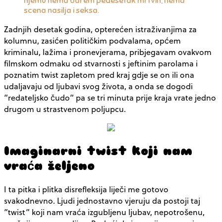
njemu nema barem pedesetak mrtvih, nema
scena nasilja i seksa.
Zadnjih desetak godina, opterećen istraživanjima za
kolumnu, zasićen političkim podvalama, općem
kriminalu, lažima i pronevjerama, pribjegavam ovakvom
filmskom odmaku od stvarnosti s jeftinim parolama i
poznatim twist zapletom pred kraj gdje se on ili ona
udaljavaju od ljubavi svog života, a onda se dogodi
”redateljsko čudo” pa se tri minuta prije kraja vrate jedno
drugom u strastvenom poljupcu.
Imaginarni twist koji nam
vraća željeno
I ta pitka i plitka disrefleksija liječi me gotovo
svakodnevno. Ljudi jednostavno vjeruju da postoji taj
”twist” koji nam vraća izgubljenu ljubav, nepotrošenu,