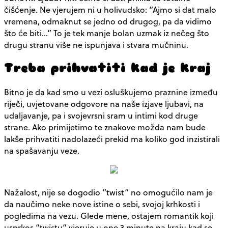
čišćenje. Ne vjerujem ni u holivudsko: ”Ajmo si dat malo
vremena, odmaknut se jedno od drugog, pa da vidimo
što će biti…” To je tek manje bolan uzmak iz nečeg što
drugu stranu više ne ispunjava i stvara mučninu.
Treba prihvatiti kad je kraj
Bitno je da kad smo u vezi osluškujemo praznine između
riječi, uvjetovane odgovore na naše izjave ljubavi, na
udaljavanje, pa i svojevrsni sram u intimi kod druge
strane. Ako primijetimo te znakove možda nam bude
lakše prihvatiti nadolazeći prekid ma koliko god inzistirali
na spašavanju veze.
Nažalost, nije se dogodio ”twist” no omogućilo nam je
da naučimo neke nove istine o sebi, svojoj krhkosti i
pogledima na vezu. Glede mene, ostajem romantik koji
usprkos ”twistu” vjeruje u one 3 minute na kraju kad se