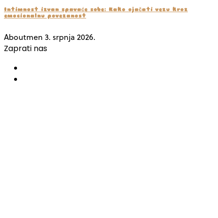
Intimnost izvan spavaće sobe: Kako ojačati vezu kroz
emocionalnu povezanost
Aboutmen
3. srpnja 2026.
Zaprati nas