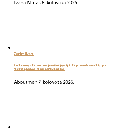
Ivana Matas
8. kolovoza 2026.
Zanimljivosti
Introverti su najrazvijeniji tip osobnosti, po
tvrdnjama znanstvenika
Aboutmen
7. kolovoza 2026.