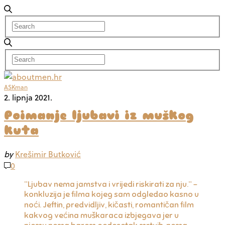
ASKman
2. lipnja 2021.
Poimanje ljubavi iz muškog
kuta
by
Krešimir Butković
0
”Ljubav nema jamstva i vrijedi riskirati za nju.” –
konkluzija je filma kojeg sam odgledao kasno u
noći. Jeftin, predvidljiv, kičasti, romantičan film
kakvog većina muškaraca izbjegava jer u