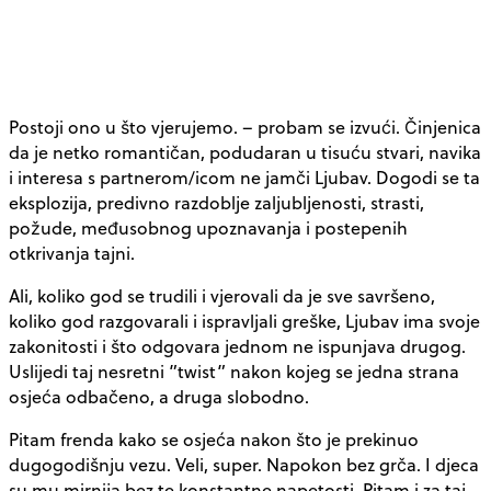
Postoji ono u što vjerujemo. – probam se izvući. Činjenica
da je netko romantičan, podudaran u tisuću stvari, navika
i interesa s partnerom/icom ne jamči Ljubav. Dogodi se ta
eksplozija, predivno razdoblje zaljubljenosti, strasti,
požude, međusobnog upoznavanja i postepenih
otkrivanja tajni.
Ali, koliko god se trudili i vjerovali da je sve savršeno,
koliko god razgovarali i ispravljali greške, Ljubav ima svoje
zakonitosti i što odgovara jednom ne ispunjava drugog.
Uslijedi taj nesretni ”twist” nakon kojeg se jedna strana
osjeća odbačeno, a druga slobodno.
Pitam frenda kako se osjeća nakon što je prekinuo
dugogodišnju vezu. Veli, super. Napokon bez grča. I djeca
su mu mirnija bez te konstantne napetosti. Pitam i za taj