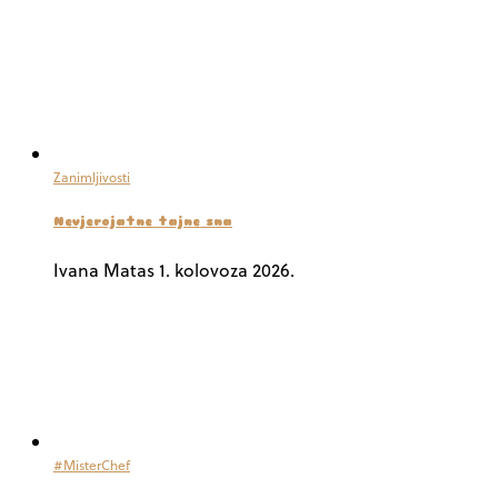
Zanimljivosti
Nevjerojatne tajne sna
Ivana Matas
1. kolovoza 2026.
#MisterChef