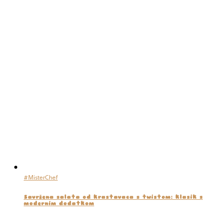
#MisterChef
Savršena salata od krastavaca s twistom: klasik s
modernim dodatkom