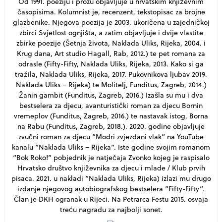
Od 1991. poeziju i prozu objavljuje u hrvatskim književnim
časopisima. Kolumnist je, recenzent, tekstopisac za brojne
glazbenike. Njegova poezija je 2003. ukoričena u zajedničkoj
zbirci Svjetlost ognjišta, a zatim objavljuje i dvije vlastite
zbirke poezije (Šetnja života, Naklada Uliks, Rijeka, 2004. i
Krug dana, Art studio Hagall, Rab, 2012.) te pet romana za
odrasle (Fifty-Fifty, Naklada Uliks, Rijeka, 2013. Kako si ga
tražila, Naklada Uliks, Rijeka, 2017. Pukovnikova ljubav 2019.
Naklada Uliks – Rijeka) te Molitelj, Funditus, Zagreb, 2014.)
Žanin gambit (Funditus, Zagreb, 2016.) Izašla su mu i dva
bestselera za djecu, avanturistički roman za djecu Bornin
vremeplov (Funditus, Zagreb, 2016.) te nastavak istog, Borna
na Rabu (Funditus, Zagreb, 2018.). 2020. godine objavljuje
zvučni roman za djecu ”Modri zvjezdani vlak” na YouTube
kanalu ”Naklada Uliks – Rijeka”. Iste godine svojim romanom
“Bok Roko!” pobjednik je natječaja Zvonko kojeg je raspisalo
Hrvatsko društvo književnika za djecu i mlade / Klub prvih
pisaca. 2021. u nakladi ”Naklada Uliks, Rijeka) izlazi mu drugo
izdanje njegovog autobiografskog bestselera ”Fifty-Fifty”.
Član je DKH ogranak u Rijeci. Na Petrarca Festu 2015. osvaja
treću nagradu za najbolji sonet.