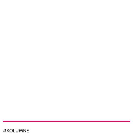
Godišnji odmor – odmorite se od sebe
#KOLUMNE