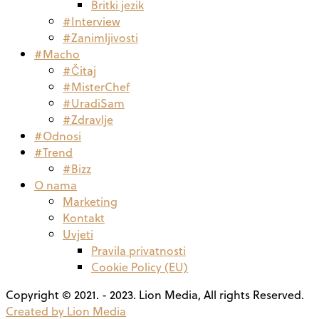
Britki jezik
#Interview
#Zanimljivosti
#Macho
#Čitaj
#MisterChef
#UradiSam
#Zdravlje
#Odnosi
#Trend
#Bizz
O nama
Marketing
Kontakt
Uvjeti
Pravila privatnosti
Cookie Policy (EU)
Copyright © 2021. - 2023. Lion Media, All rights Reserved.
Created by Lion Media