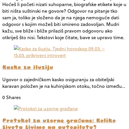
Hoćeš li početi nizati suhoparne, biografske etikete koje u
biti ništa suštinski ne govore? Odgovor na pitanje tko
sam ja, toliko je složeno da je na njega nemoguće dati
odgovor s kojim možeš biti smireno zadovoljan. Mudri
kažu, sve bliže i bliže prilaziš pravom odgovoru ako
otkriješ što nisi. Tekstovi koje čitate, bave se upravo time.
Kasko za iluziju
Ugovor o zajedničkom kasko osiguranju za obiteljski
karavan položen je na kuhinjskom otoku, točno između…
0 Shares
Protokol za uzorne građane: Koliko
života živimo na autopilotu?