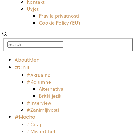
Kontakt
Uvjeti
Pravila privatnosti
Cookie Policy (EU)
AboutMen
#Chill
#Aktualno
#Kolumne
Alternativa
Britki jezik
#Interview
#Zanimljivosti
#Macho
#Čitaj
#MisterChef