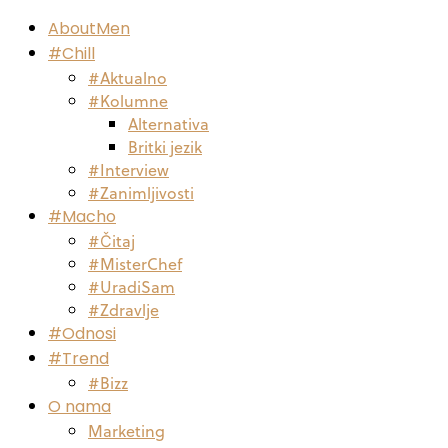
AboutMen
#Chill
#Aktualno
#Kolumne
Alternativa
Britki jezik
#Interview
#Zanimljivosti
#Macho
#Čitaj
#MisterChef
#UradiSam
#Zdravlje
#Odnosi
#Trend
#Bizz
O nama
Marketing