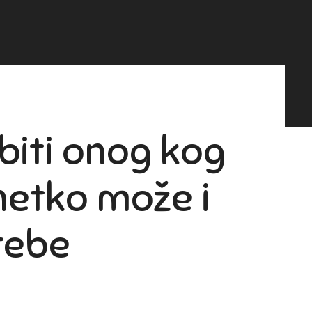
biti onog kog
 netko može i
 tebe