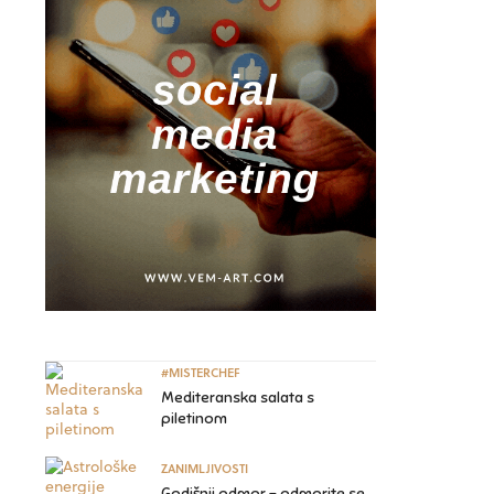
#MISTERCHEF
Mediteranska salata s
piletinom
ZANIMLJIVOSTI
Godišnji odmor – odmorite se