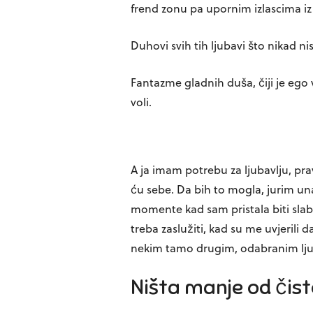
frend zonu pa upornim izlascima iz 
Duhovi svih tih ljubavi što nikad ni
Fantazme gladnih duša, čiji je ego 
voli.
A ja imam potrebu za ljubavlju, pr
ću sebe. Da bih to mogla, jurim una
momente kad sam pristala biti slaba 
treba zaslužiti, kad su me uvjerili d
nekim tamo drugim, odabranim lj
Ništa manje od čist