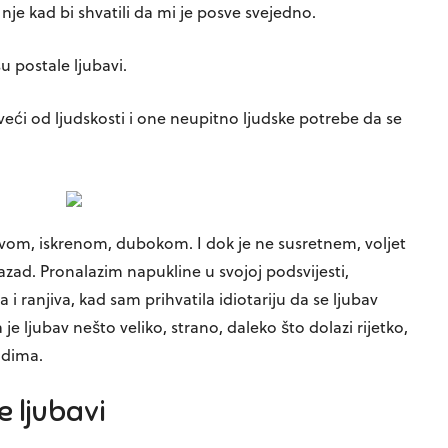
nje kad bi shvatili da mi je posve svejedno.
su postale ljubavi.
veći od ljudskosti i one neupitno ljudske potrebe da se
avom, iskrenom, dubokom. I dok je ne susretnem, voljet
zad. Pronalazim napukline u svojoj podsvijesti,
i ranjiva, kad sam prihvatila idiotariju da se ljubav
a je ljubav nešto veliko, strano, daleko što dolazi rijetko,
udima.
e ljubavi