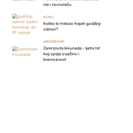
mir i ravnotežu
#CHILL
Koliko bi trebao trajati godišnji
odmor?
#MISTERCHEF
Zamrznuta limunada – ljetni hit
koji spaja svježinu i
kremoznost