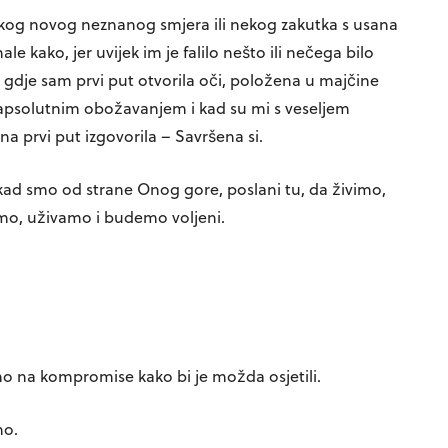
 nekog novog neznanog smjera ili nekog zakutka s usana
ale kako, jer uvijek im je falilo nešto ili nečega bilo
 gdje sam prvi put otvorila oči, položena u majčine
 apsolutnim obožavanjem i kad su mi s veseljem
ana prvi put izgovorila – Savršena si.
a, kad smo od strane Onog gore, poslani tu, da živimo,
mo, uživamo i budemo voljeni.
o na kompromise kako bi je možda osjetili.
no.