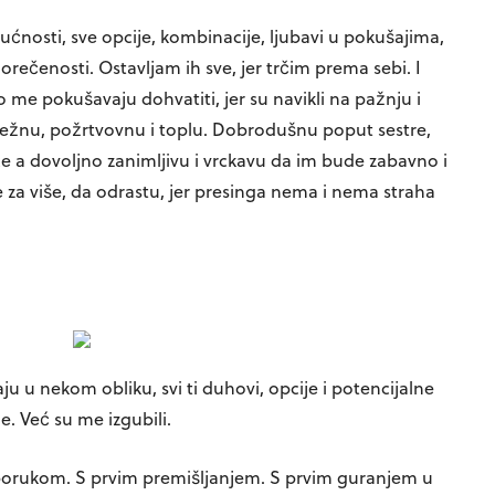
ćnosti, sve opcije, kombinacije, ljubavi u pokušajima,
edorečenosti. Ostavljam ih sve, jer trčim prema sebi. I
me pokušavaju dohvatiti, jer su navikli na pažnju i
ježnu, požrtvovnu i toplu. Dobrodušnu poput sestre,
ce a dovoljno zanimljivu i vrckavu da im bude zabavno i
 za više, da odrastu, jer presinga nema i nema straha
ju u nekom obliku, svi ti duhovi, opcije i potencijalne
ne. Već su me izgubili.
rukom. S prvim premišljanjem. S prvim guranjem u