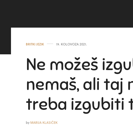
BRITKI JEZIK
19. KOLOVOZA 2021.
Ne možeš izgu
nemaš, ali taj
treba izgubiti
by
MARIJA KLASIČEK