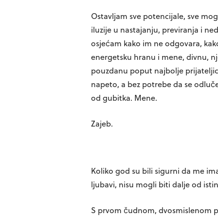
Ostavljam sve potencijale, sve mogu
iluzije u nastajanju, previranja i n
osjećam kako im ne odgovara, kako 
energetsku hranu i mene, divnu, n
pouzdanu poput najbolje prijatelji
napeto, a bez potrebe da se odluče
od gubitka. Mene.
Zajeb.
Koliko god su bili sigurni da me ima
ljubavi, nisu mogli biti dalje od isti
S prvom čudnom, dvosmislenom po