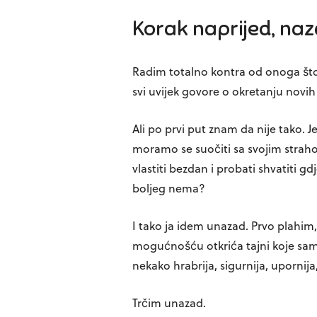
Korak naprijed, na
Radim totalno kontra od onoga što svi
svi uvijek govore o okretanju novih 
Ali po prvi put znam da nije tako. J
moramo se suočiti sa svojim str
vlastiti bezdan i probati shvatiti 
boljeg nema?
I tako ja idem unazad. Prvo plahim
mogućnošću otkrića tajni koje sam
nekako hrabrija, sigurnija, upornija
Trčim unazad.