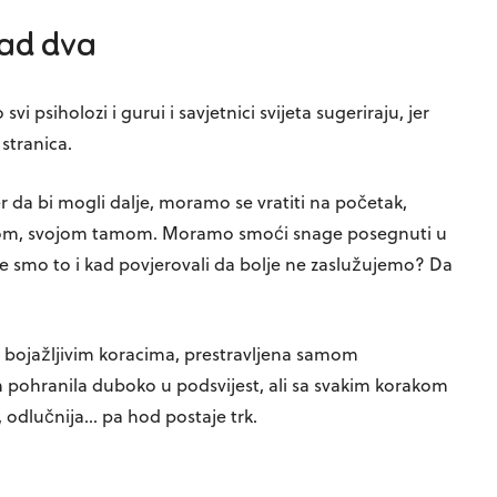
zad dva
 psiholozi i gurui i savjetnici svijeta sugeriraju, jer
stranica.
er da bi mogli dalje, moramo se vratiti na početak,
ahom, svojom tamom. Moramo smoći snage posegnuti u
gdje smo to i kad povjerovali da bolje ne zaslužujemo? Da
, bojažljivim koracima, prestravljena samom
 pohranila duboko u podsvijest, ali sa svakim korakom
, odlučnija… pa hod postaje trk.