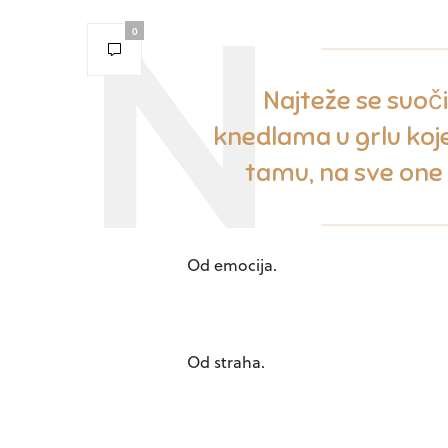
0
Najteže se suoči
knedlama u grlu koj
tamu, na sve one 
Od emocija.
Od straha.