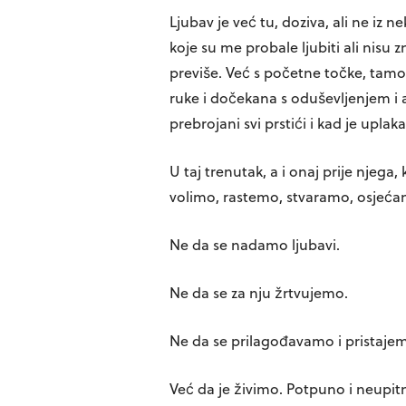
Ljubav je već tu, doziva, ali ne iz
koje su me probale ljubiti ali nisu zn
previše. Već s početne točke, tamo
ruke i dočekana s oduševljenjem i
prebrojani svi prstići i kad je uplak
U taj trenutak, a i onaj prije njeg
volimo, rastemo, stvaramo, osjeća
Ne da se nadamo ljubavi.
Ne da se za nju žrtvujemo.
Ne da se prilagođavamo i pristajem
Već da je živimo. Potpuno i neupit