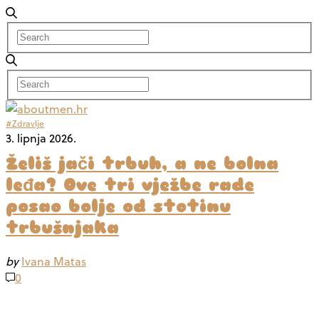
#Zdravlje
3. lipnja 2026.
Želiš jači trbuh, a ne bolna
leđa? Ove tri vježbe rade
posao bolje od stotinu
trbušnjaka
by
Ivana Matas
0