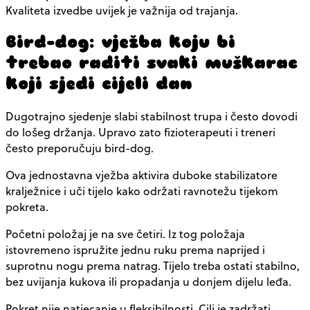
Kvaliteta izvedbe uvijek je važnija od trajanja.
Bird-dog: vježba koju bi
trebao raditi svaki muškarac
koji sjedi cijeli dan
Dugotrajno sjedenje slabi stabilnost trupa i često dovodi
do lošeg držanja. Upravo zato fizioterapeuti i treneri
često preporučuju bird-dog.
Ova jednostavna vježba aktivira duboke stabilizatore
kralježnice i uči tijelo kako održati ravnotežu tijekom
pokreta.
Početni položaj je na sve četiri. Iz tog položaja
istovremeno ispružite jednu ruku prema naprijed i
suprotnu nogu prema natrag. Tijelo treba ostati stabilno,
bez uvijanja kukova ili propadanja u donjem dijelu leđa.
Pokret nije natjecanje u fleksibilnosti. Cilj je zadržati