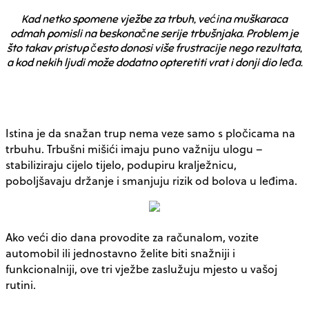
Kad netko spomene vježbe za trbuh, većina muškaraca
odmah pomisli na beskonačne serije trbušnjaka. Problem je
što takav pristup često donosi više frustracije nego rezultata,
a kod nekih ljudi može dodatno opteretiti vrat i donji dio leđa.
Istina je da snažan trup nema veze samo s pločicama na
trbuhu. Trbušni mišići imaju puno važniju ulogu –
stabiliziraju cijelo tijelo, podupiru kralježnicu,
poboljšavaju držanje i smanjuju rizik od bolova u leđima.
Ako veći dio dana provodite za računalom, vozite
automobil ili jednostavno želite biti snažniji i
funkcionalniji, ove tri vježbe zaslužuju mjesto u vašoj
rutini.