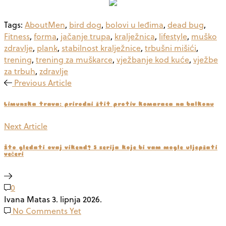
Tags:
AboutMen
,
bird dog
,
bolovi u leđima
,
dead bug
,
Fitness
,
forma
,
jačanje trupa
,
kralježnica
,
lifestyle
,
muško
zdravlje
,
plank
,
stabilnost kralježnice
,
trbušni mišići
,
trening
,
trening za muškarce
,
vježbanje kod kuće
,
vježbe
za trbuh
,
zdravlje
Previous Article
Limunska trava: prirodni štit protiv komaraca na balkonu
Next Article
Što gledati ovaj vikend? 5 serija koje bi vam mogle uljepšati
večeri
0
Ivana Matas
3. lipnja 2026.
No Comments Yet