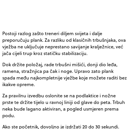
Postoji razlog zašto treneri diljem svijeta i dalje
preporučuju plank. Za razliku od klasičnih trbušnjaka, ova
vježba ne uključuje neprestano savijanje kralježnice, već
jača cijeli trup kroz statičku stabilizaciju.
Dok držite položaj, rade trbušni mišići, donji dio leđa,
ramena, stražnjica pa čak i noge. Upravo zato plank
spada među najkompletnije vježbe koje možete raditi bez
ikakve opreme.
Za pravilnu izvedbu oslonite se na podlaktice i nožne
prste te držite tijelo u ravnoj liniji od glave do peta. Trbuh
neka bude lagano aktiviran, a pogled usmjeren prema
podu.
Ako ste početnik, dovoljno je izdržati 20 do 30 sekundi.