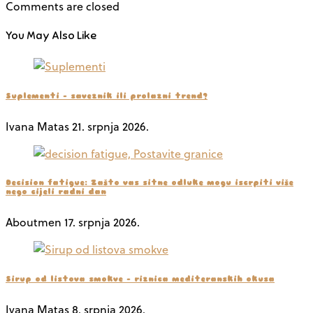
Comments are closed
You May Also Like
Suplementi – saveznik ili prolazni trend?
Ivana Matas
21. srpnja 2026.
Decision fatigue: Zašto vas sitne odluke mogu iscrpiti više
nego cijeli radni dan
Aboutmen
17. srpnja 2026.
Sirup od listova smokve – riznica mediteranskih okusa
Ivana Matas
8. srpnja 2026.