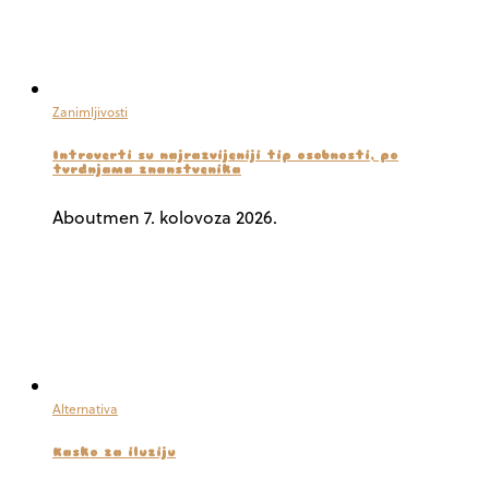
Zanimljivosti
Introverti su najrazvijeniji tip osobnosti, po
tvrdnjama znanstvenika
Aboutmen
7. kolovoza 2026.
Alternativa
Kasko za iluziju