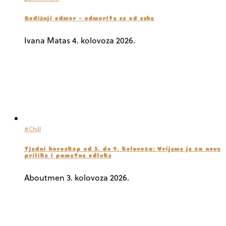
Godišnji odmor – odmorite se od sebe
Ivana Matas
4. kolovoza 2026.
#Chill
Tjedni horoskop od 3. do 9. kolovoza: Vrijeme je za nove
prilike i pametne odluke
Aboutmen
3. kolovoza 2026.