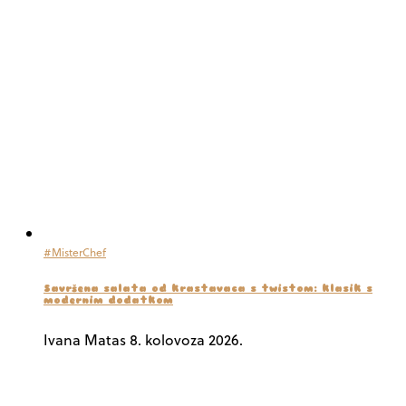
#MisterChef
Savršena salata od krastavaca s twistom: klasik s
modernim dodatkom
Ivana Matas
8. kolovoza 2026.