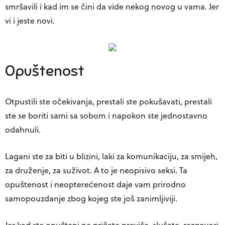
smršavili i kad im se čini da vide nekog novog u vama. Jer
vi i jeste novi.
Opuštenost
Otpustili ste očekivanja, prestali ste pokušavati, prestali
ste se boriti sami sa sobom i napokon ste jednostavno
odahnuli.
Lagani ste za biti u blizini, laki za komunikaciju, za smijeh,
za druženje, za suživot. A to je neopisivo seksi. Ta
opuštenost i neopterećenost daje vam prirodno
samopouzdanje zbog kojeg ste još zanimljiviji.
Jer kad ste opušteni ne pričate previše, slušate, razgovori