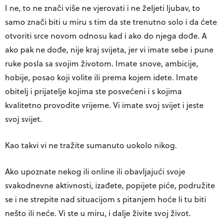
I ne, to ne znači više ne vjerovati i ne željeti ljubav, to
samo znači biti u miru s tim da ste trenutno solo i da ćete
otvoriti srce novom odnosu kad i ako do njega dođe. A
ako pak ne dođe, nije kraj svijeta, jer vi imate sebe i pune
ruke posla sa svojim životom. Imate snove, ambicije,
hobije, posao koji volite ili prema kojem idete. Imate
obitelj i prijatelje kojima ste posvećeni i s kojima
kvalitetno provodite vrijeme. Vi imate svoj svijet i jeste
svoj svijet.
Kao takvi vi ne tražite sumanuto uokolo nikog.
Ako upoznate nekog ili online ili obavljajući svoje
svakodnevne aktivnosti, izađete, popijete piće, podružite
se i ne strepite nad situacijom s pitanjem hoće li tu biti
nešto ili neće. Vi ste u miru, i dalje živite svoj život.