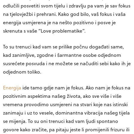
odlučili posvetiti svom tijelu i zdravlju pa vam je sav fokus
na tjelovježbi i prehrani. Kako god bilo, vaš fokus i vaša
energija usmjerena je na nešto pozitivno i posve je
skrenuta s vaše “Love problematike”.
To su trenuci kad vam se prilike počnu događati same,
kad zanimljive, zgodne i šarmantne osobe odjednom
susrećete posvuda i ne možete se načuditi sebi kako ih je
odjednom toliko.
Energija
ide tamo gdje nam je fokus. Ako nam je fokus na
pozitivnim aspektima našeg života, ako sve više i više
vremena provodimo usmjereni na stvari koje nas istinski
zanimaju i uz to vesele, dominantna vibracija našeg tijela
se mijenja. To su oni trenuci kad vam ljudi spontano
govore kako zračite, pa pitaju jeste li promijenili frizuru ili