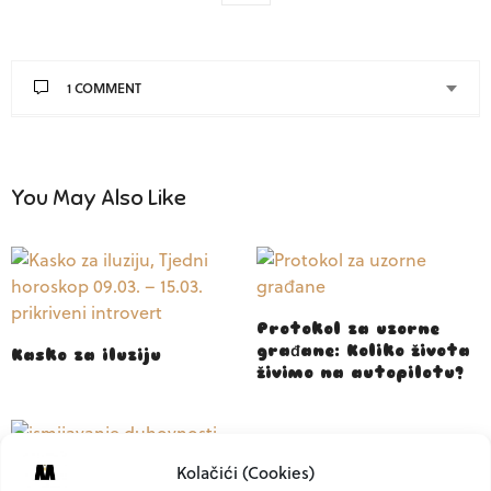
1 COMMENT
You May Also Like
Protokol za uzorne
građane: Koliko života
Kasko za iluziju
živimo na autopilotu?
Kolačići (Cookies)
Zašto najviše