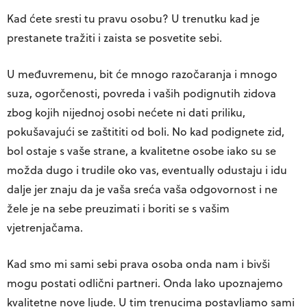
Kad ćete sresti tu pravu osobu? U trenutku kad je
prestanete tražiti i zaista se posvetite sebi.
U međuvremenu, bit će mnogo razočaranja i mnogo
suza, ogorčenosti, povreda i vaših podignutih zidova
zbog kojih nijednoj osobi nećete ni dati priliku,
pokušavajući se zaštititi od boli. No kad podignete zid,
bol ostaje s vaše strane, a kvalitetne osobe iako su se
možda dugo i trudile oko vas, eventually odustaju i idu
dalje jer znaju da je vaša sreća vaša odgovornost i ne
žele je na sebe preuzimati i boriti se s vašim
vjetrenjačama.
Kad smo mi sami sebi prava osoba onda nam i bivši
mogu postati odlični partneri. Onda lako upoznajemo
kvalitetne nove ljude. U tim trenucima postavljamo sami