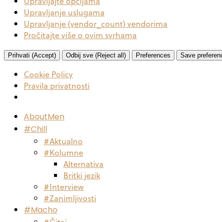
Upravljajte opcijama
Upravljanje uslugama
Upravljanje {vendor_count} vendorima
Pročitajte više o ovim svrhama
Prihvati (Accept)
Odbij sve (Reject all)
Preferences
Save preferen
Cookie Policy
Pravila privatnosti
AboutMen
#Chill
#Aktualno
#Kolumne
Alternativa
Britki jezik
#Interview
#Zanimljivosti
#Macho
#Čitaj