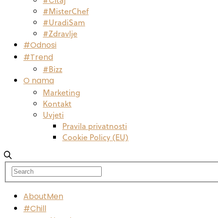
#MisterChef
#UradiSam
#Zdravlje
#Odnosi
#Trend
#Bizz
O nama
Marketing
Kontakt
Uvjeti
Pravila privatnosti
Cookie Policy (EU)
AboutMen
#Chill