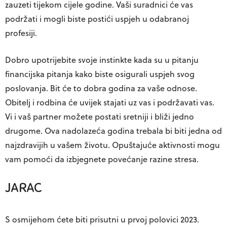
zauzeti tijekom cijele godine. Vaši suradnici će vas
podržati i mogli biste postići uspjeh u odabranoj
profesiji.
Dobro upotrijebite svoje instinkte kada su u pitanju
financijska pitanja kako biste osigurali uspjeh svog
poslovanja. Bit će to dobra godina za vaše odnose.
Obitelj i rodbina će uvijek stajati uz vas i podržavati vas.
Vi i vaš partner možete postati sretniji i bliži jedno
drugome. Ova nadolazeća godina trebala bi biti jedna od
najzdravijih u vašem životu. Opuštajuće aktivnosti mogu
vam pomoći da izbjegnete povećanje razine stresa.
JARAC
S osmijehom ćete biti prisutni u prvoj polovici 2023.