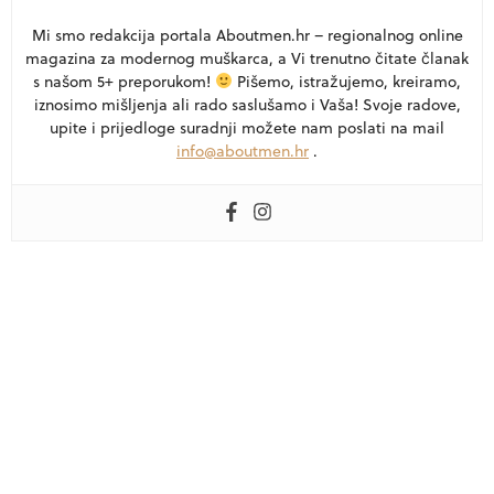
Mi smo redakcija portala Aboutmen.hr – regionalnog online
magazina za modernog muškarca, a Vi trenutno čitate članak
s našom 5+ preporukom!
Pišemo, istražujemo, kreiramo,
iznosimo mišljenja ali rado saslušamo i Vaša! Svoje radove,
upite i prijedloge suradnji možete nam poslati na mail
info@aboutmen.hr
.