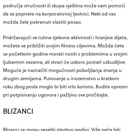
područja stručnosti ili skupa vještina može vam pomoći
da se popnete na korporativnoj ljestvici. Neki od vas
možda žele pokrenuti vlastiti posao.
Pridržavajući se rutine tjelesne aktivnosti i hranjive dijete,
možete se približiti svojim fitness ciljevima. Možda ćete
se početkom godine morati nositi s problemima u svojim
ljubavnim vezama, ali stvari će uskoro postati uzbudljive.
Moguće je naznačiti mogućnosti poboljšanja znanja u
drugim zemljama. Putovanje u inozemstvo u kratkom
roku zbog posla moglo bi biti vrlo korisno. Budite oprezni
pri potpisivanju ugovora i pažljivo sve pročitajte.
BLIZANCI
Blizanci se mogu veseliti plodnoj godini. Više neće biti