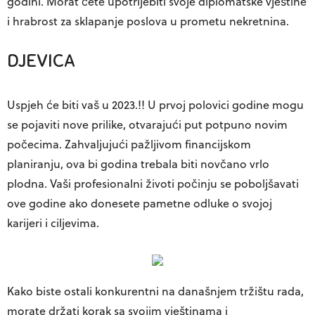
godini. Morat ćete upotrijebiti svoje diplomatske vještine
i hrabrost za sklapanje poslova u prometu nekretnina.
DJEVICA
Uspjeh će biti vaš u 2023.!! U prvoj polovici godine mogu
se pojaviti nove prilike, otvarajući put potpuno novim
počecima. Zahvaljujući pažljivom financijskom
planiranju, ova bi godina trebala biti novčano vrlo
plodna. Vaši profesionalni životi počinju se poboljšavati
ove godine ako donesete pametne odluke o svojoj
karijeri i ciljevima.
Kako biste ostali konkurentni na današnjem tržištu rada,
morate držati korak sa svojim vještinama i