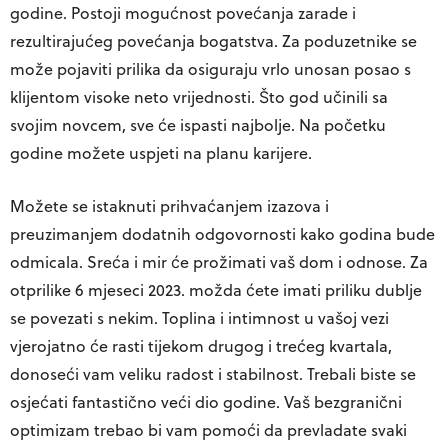
godine. Postoji mogućnost povećanja zarade i
rezultirajućeg povećanja bogatstva. Za poduzetnike se
može pojaviti prilika da osiguraju vrlo unosan posao s
klijentom visoke neto vrijednosti. Što god učinili sa
svojim novcem, sve će ispasti najbolje. Na početku
godine možete uspjeti na planu karijere.
Možete se istaknuti prihvaćanjem izazova i
preuzimanjem dodatnih odgovornosti kako godina bude
odmicala. Sreća i mir će prožimati vaš dom i odnose. Za
otprilike 6 mjeseci 2023. možda ćete imati priliku dublje
se povezati s nekim. Toplina i intimnost u vašoj vezi
vjerojatno će rasti tijekom drugog i trećeg kvartala,
donoseći vam veliku radost i stabilnost. Trebali biste se
osjećati fantastično veći dio godine. Vaš bezgranični
optimizam trebao bi vam pomoći da prevladate svaki