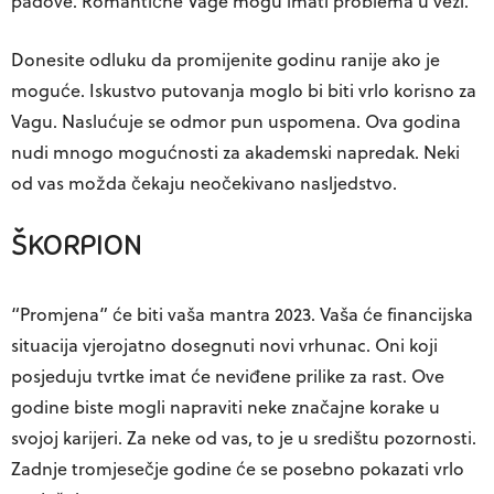
padove. Romantične Vage mogu imati problema u vezi.
Donesite odluku da promijenite godinu ranije ako je
moguće. Iskustvo putovanja moglo bi biti vrlo korisno za
Vagu. Naslućuje se odmor pun uspomena. Ova godina
nudi mnogo mogućnosti za akademski napredak. Neki
od vas možda čekaju neočekivano nasljedstvo.
ŠKORPION
“Promjena” će biti vaša mantra 2023. Vaša će financijska
situacija vjerojatno dosegnuti novi vrhunac. Oni koji
posjeduju tvrtke imat će neviđene prilike za rast. Ove
godine biste mogli napraviti neke značajne korake u
svojoj karijeri. Za neke od vas, to je u središtu pozornosti.
Zadnje tromjesečje godine će se posebno pokazati vrlo