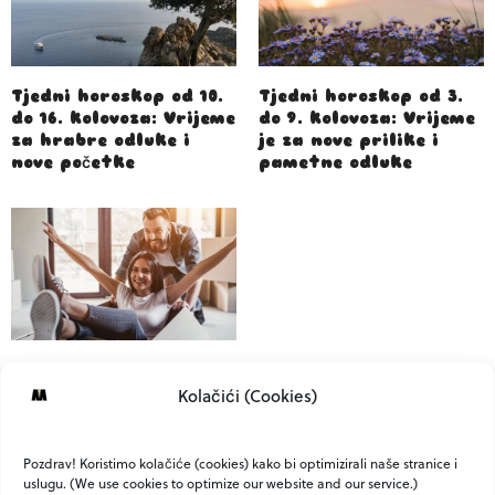
Tjedni horoskop od 10.
Tjedni horoskop od 3.
do 16. kolovoza: Vrijeme
do 9. kolovoza: Vrijeme
za hrabre odluke i
je za nove prilike i
nove početke
pametne odluke
Selidba iz kuće u stan:
Kolačići (Cookies)
što trebate znati da
biste zadržali mir i
ravnotežu
Pozdrav! Koristimo kolačiće (cookies) kako bi optimizirali naše stranice i
uslugu. (We use cookies to optimize our website and our service.)