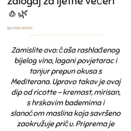
zalogaj za ljetne večeri
🧄🌿
by
IVANA MATAS
Zamislite ovo: čaša rashlađenog
bijelog vina, lagani povjetarac i
tanjur prepun okusa s
Mediterana. Upravo takav je ovaj
dip od ricotte
– kremast, mirisan,
s hrskavim bademima i
slanoćom maslina koja savršeno
zaokružuje priču. Priprema je