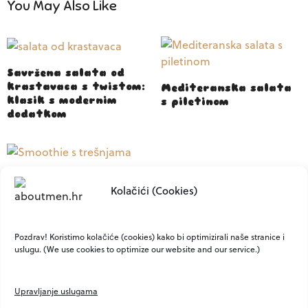
You May Also Like
Savršena salata od
krastavaca s twistom:
Mediteranska salata
klasik s modernim
s piletinom
dodatkom
Smoothie s trešnjama
Kolačići (Cookies)
– funkcionalan
doručak koji puni
energijom
Pozdrav! Koristimo kolačiće (cookies) kako bi optimizirali naše stranice i
uslugu. (We use cookies to optimize our website and our service.)
Upravljanje uslugama