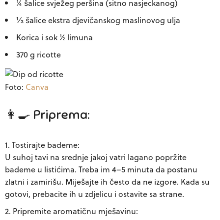
¼ šalice svježeg peršina (sitno nasjeckanog)
⅓ šalice ekstra djevičanskog maslinovog ulja
Korica i sok ½ limuna
370 g ricotte
Foto:
Canva
👩‍🍳 Priprema:
Tostirajte bademe:
U suhoj tavi na srednje jakoj vatri lagano popržite
bademe u listićima. Treba im 4–5 minuta da postanu
zlatni i zamirišu. Miješajte ih često da ne izgore. Kada su
gotovi, prebacite ih u zdjelicu i ostavite sa strane.
Pripremite aromatičnu mješavinu: