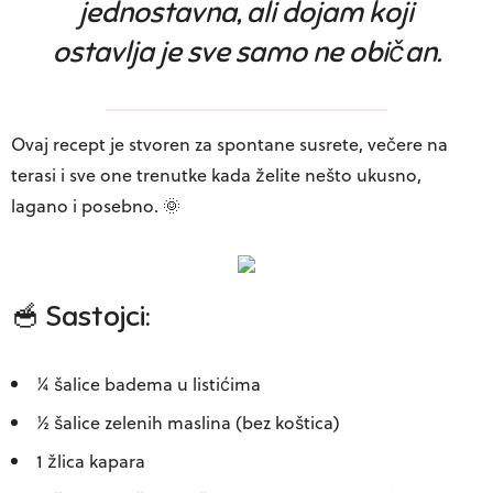
jednostavna, ali dojam koji
ostavlja je sve samo ne običan.
Ovaj recept je stvoren za spontane susrete, večere na
terasi i sve one trenutke kada želite nešto ukusno,
lagano i posebno. 🌞
🥣 Sastojci:
¼ šalice badema u listićima
½ šalice zelenih maslina (bez koštica)
1 žlica kapara