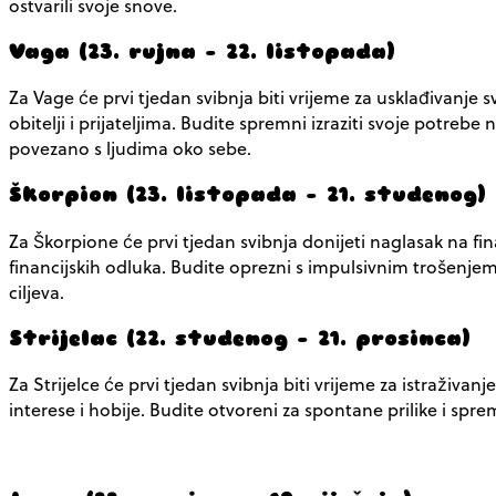
ostvarili svoje snove.
Vaga (23. rujna – 22. listopada)
Za Vage će prvi tjedan svibnja biti vrijeme za usklađivan
obitelji i prijateljima. Budite spremni izraziti svoje potreb
povezano s ljudima oko sebe.
Škorpion (23. listopada – 21. studenog)
Za Škorpione će prvi tjedan svibnja donijeti naglasak na fi
financijskih odluka. Budite oprezni s impulsivnim trošenjem 
ciljeva.
Strijelac (22. studenog – 21. prosinca)
Za Strijelce će prvi tjedan svibnja biti vrijeme za istraživ
interese i hobije. Budite otvoreni za spontane prilike i spre