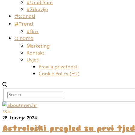
#UradiSam
#Zdravlje
#Odnosi
#Trend
#Bizz
O nama
Marketing
Kontakt
Uvjeti
Pravila privatnosti
Cookie Policy (EU)
#Chill
28. travnja 2024.
Astrološki pregled za prvi tje