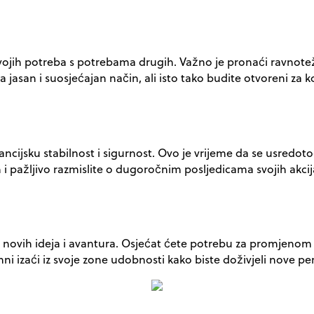
je svojih potreba s potrebama drugih. Važno je pronaći ravn
e na jasan i suosjećajan način, ali isto tako budite otvoreni 
nancijsku stabilnost i sigurnost. Ovo je vrijeme da se usredo
i pažljivo razmislite o dugoročnim posljedicama svojih akcija
anje novih ideja i avantura. Osjećat ćete potrebu za promjeno
mni izaći iz svoje zone udobnosti kako biste doživjeli nove per