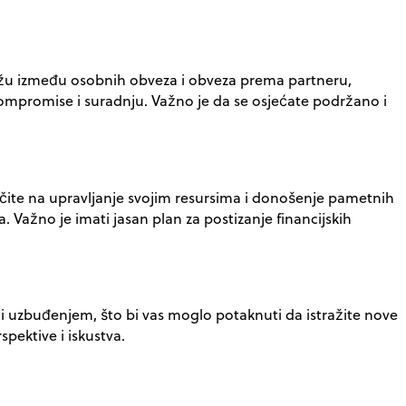
otežu između osobnih obveza i obveza prema partneru,
za kompromise i suradnju. Važno je da se osjećate podržano i
točite na upravljanje svojim resursima i donošenje pametnih
. Važno je imati jasan plan za postizanje financijskih
m i uzbuđenjem, što bi vas moglo potaknuti da istražite nove
spektive i iskustva.