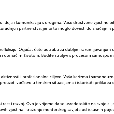
jenu ideja i komunikaciju s drugima. Vaše društvene vještine 
uradnju i partnerstva, jer bi to moglo dovesti do značajnih pr
 i refleksiju. Osjećat ćete potrebu za dubljim razumijevanjem 
a i domaćim životom. Budite strpljivi s procesom samospoznaje
e aktivnosti i profesionalne ciljeve. Vaša karizma i samopou
euzeti vođstvo u timskim situacijama i iskoristiti prilike za o
 rast i razvoj. Ovo je vrijeme da se usredotočite na svoje cilj
novih vještina i traženje mentorskog savjeta od iskusnih poje