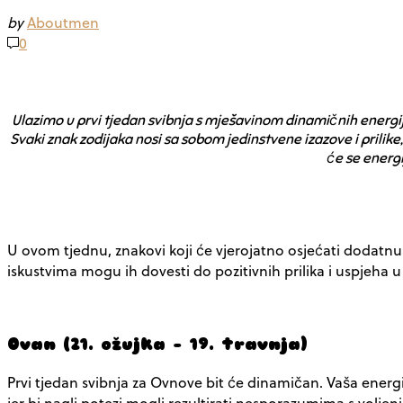
by
Aboutmen
0
Ulazimo u prvi tjedan svibnja s mješavinom dinamičnih energija 
Svaki znak zodijaka nosi sa sobom jedinstvene izazove i prilike
će se energi
U ovom tjednu, znakovi koji će vjerojatno osjećati dodatnu
iskustvima mogu ih dovesti do pozitivnih prilika i uspjeha u
Ovan (21. ožujka – 19. travnja)
Prvi tjedan svibnja za Ovnove bit će dinamičan. Vaša energi
jer bi nagli potezi mogli rezultirati nesporazumima s volje