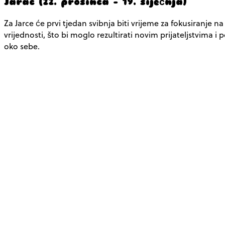
Jarac (22. prosinca – 19. siječnja)
Za Jarce će prvi tjedan svibnja biti vrijeme za fokusiranje n
vrijednosti, što bi moglo rezultirati novim prijateljstvima 
oko sebe.