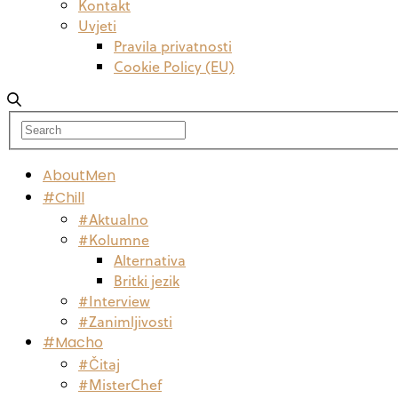
Kontakt
Uvjeti
Pravila privatnosti
Cookie Policy (EU)
AboutMen
#Chill
#Aktualno
#Kolumne
Alternativa
Britki jezik
#Interview
#Zanimljivosti
#Macho
#Čitaj
#MisterChef