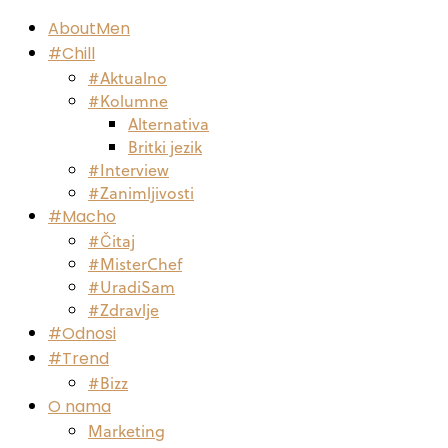
AboutMen
#Chill
#Aktualno
#Kolumne
Alternativa
Britki jezik
#Interview
#Zanimljivosti
#Macho
#Čitaj
#MisterChef
#UradiSam
#Zdravlje
#Odnosi
#Trend
#Bizz
O nama
Marketing