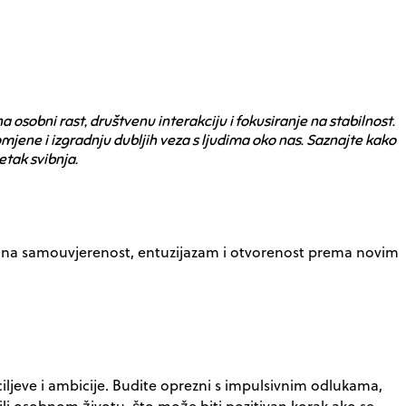
 osobni rast, društvenu interakciju i fokusiranje na stabilnost.
omjene i izgradnju dubljih veza s ljudima oko nas. Saznajte kako
etak svibnja.
irodna samouvjerenost, entuzijazam i otvorenost prema novim
ciljeve i ambicije. Budite oprezni s impulsivnim odlukama,
 ili osobnom životu, što može biti pozitivan korak ako se