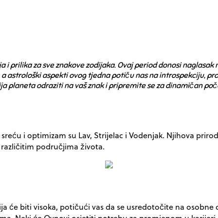
i prilika za sve znakove zodijaka. Ovaj period donosi naglasak na
, a astrološki aspekti ovog tjedna potiču nas na introspekciju, pr
ja planeta odraziti na vaš znak i pripremite se za dinamičan poč
 sreću i optimizam su Lav, Strijelac i Vodenjak. Njihova pr
 različitim područjima života.
ja će biti visoka, potičući vas da se usredotočite na osobne 
nima. Neki će Ovnovi osjetiti potrebu za promjenom u karijeri