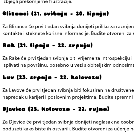
izbjegli prekomjerne frustracije.
Blizanci (21. svibnja – 20. lipnja)
Za Blizance će prvi tjedan svibnja donijeti priliku za razm
kontakte i steknete korisne informacije. Budite otvoreni za s
Rak (21. lipnja – 22. srpnja)
Za Rake će prvi tjedan svibnja biti vrijeme za introspekciju
isplivati na površinu, posebno u vezi s obiteljskim odnosim
Lav (23. srpnja – 22. kolovoza)
Za Lavove će prvi tjedan svibnja biti fokusiran na društven
napredak u karijeri i poslovnim projektima. Budite spremni pr
Djevica (23. kolovoza – 22. rujna)
Za Djevice će prvi tjedan svibnja donijeti naglasak na osobni
poduzeti kako biste ih ostvarili. Budite otvoreni za učenje 