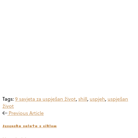
Tags:
9 savjeta za uspješan život
,
shill
,
uspjeh
,
uspješan
život
Previous Article
Jesenska salata s ciklom