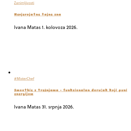
Zanimljivosti
Nevjerojatne tajne sna
Ivana Matas
1. kolovoza 2026.
#MisterChef
Smoothie s trešnjama – funkcionalan doručak koji puni
energijom
Ivana Matas
31. srpnja 2026.