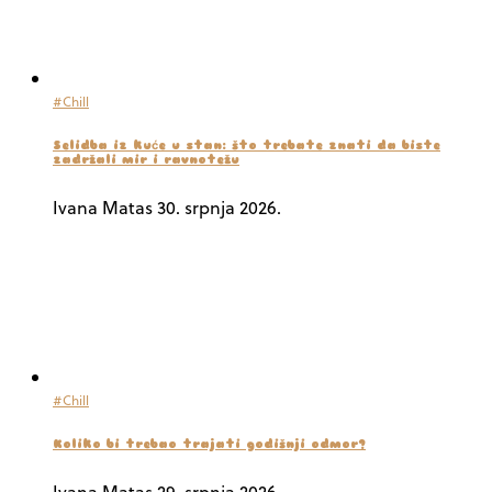
#Chill
Selidba iz kuće u stan: što trebate znati da biste
zadržali mir i ravnotežu
Ivana Matas
30. srpnja 2026.
#Chill
Koliko bi trebao trajati godišnji odmor?
Ivana Matas
29. srpnja 2026.