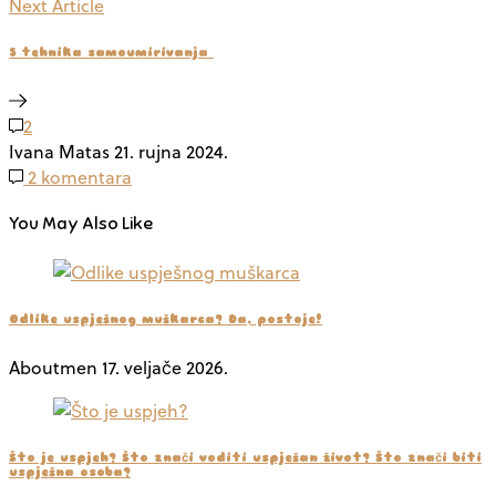
Next Article
5 tehnika samoumirivanja
2
Ivana Matas
21. rujna 2024.
2 komentara
You May Also Like
Odlike uspješnog muškarca? Da, postoje!
Aboutmen
17. veljače 2026.
Što je uspjeh? Što znači voditi uspješan život? Što znači biti
uspješna osoba?