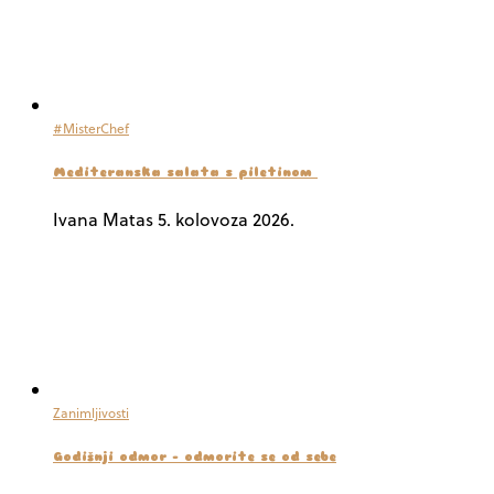
#MisterChef
Mediteranska salata s piletinom
Ivana Matas
5. kolovoza 2026.
Zanimljivosti
Godišnji odmor – odmorite se od sebe