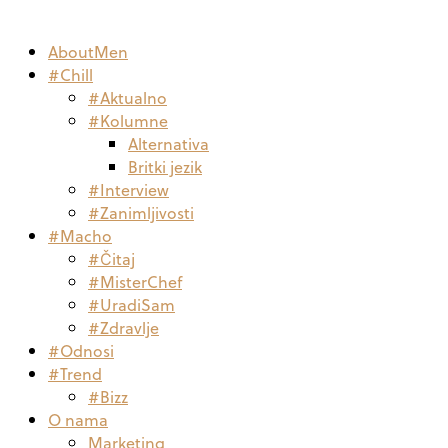
AboutMen
#Chill
#Aktualno
#Kolumne
Alternativa
Britki jezik
#Interview
#Zanimljivosti
#Macho
#Čitaj
#MisterChef
#UradiSam
#Zdravlje
#Odnosi
#Trend
#Bizz
O nama
Marketing