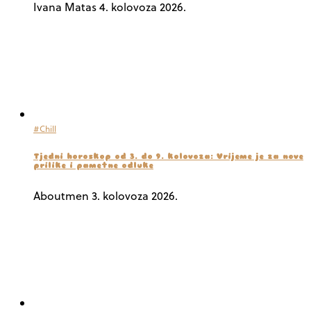
Ivana Matas
4. kolovoza 2026.
#Chill
Tjedni horoskop od 3. do 9. kolovoza: Vrijeme je za nove
prilike i pametne odluke
Aboutmen
3. kolovoza 2026.