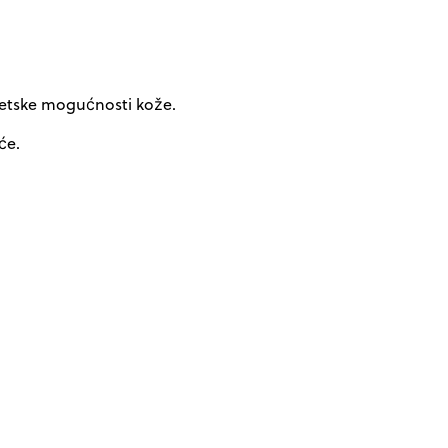
enetske mogućnosti kože.
će.