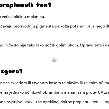
preplanuli ten?
 veću količinu melanina.
većavaju proizvodnju pigmenta pa koža potamni prije nego š
 ih često nije tako lako uočiti golim okom. Upravo zato i os
izgore?
one sa svijetlom ili crvenom kosom te plavim ili zelenim očim
nema jednako učinkovit obrambeni mehanizam protiv UV zra
osjetljiva i razviju se opekline, dok se preplanuli ten ili uop