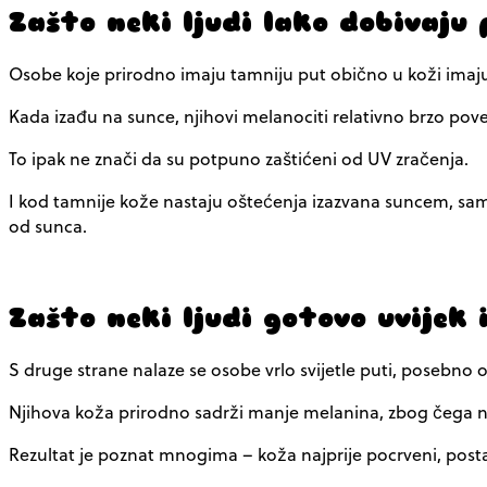
Zašto neki ljudi lako dobivaju 
Osobe koje prirodno imaju tamniju put obično u koži imaju
Kada izađu na sunce, njihovi melanociti relativno brzo po
To ipak ne znači da su potpuno zaštićeni od UV zračenja.
I kod tamnije kože nastaju oštećenja izazvana suncem, samo
od sunca.
Zašto neki ljudi gotovo uvijek 
S druge strane nalaze se osobe vrlo svijetle puti, posebno 
Njihova koža prirodno sadrži manje melanina, zbog čega 
Rezultat je poznat mnogima – koža najprije pocrveni, postane 