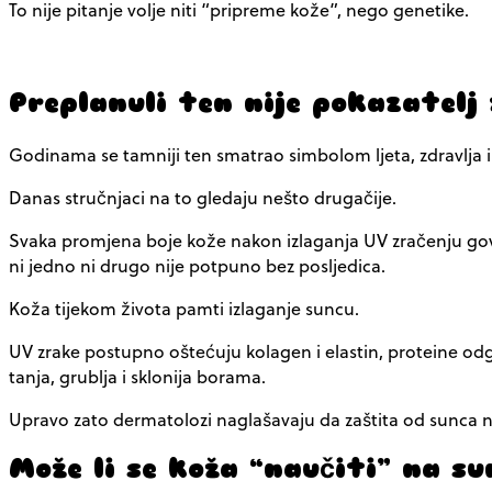
To nije pitanje volje niti “pripreme kože”, nego genetike.
Preplanuli ten nije pokazatelj
Godinama se tamniji ten smatrao simbolom ljeta, zdravlja 
Danas stručnjaci na to gledaju nešto drugačije.
Svaka promjena boje kože nakon izlaganja UV zračenju govori
ni jedno ni drugo nije potpuno bez posljedica.
Koža tijekom života pamti izlaganje suncu.
UV zrake postupno oštećuju kolagen i elastin, proteine od
tanja, grublja i sklonija borama.
Upravo zato dermatolozi naglašavaju da zaštita od sunca ni
Može li se koža “naučiti” na su