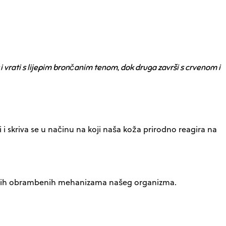
i vrati s lijepim brončanim tenom, dok druga završi s crvenom i
i i skriva se u načinu na koji naša koža prirodno reagira na
važnijih obrambenih mehanizama našeg organizma.