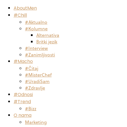
AboutMen
#Chill
#Aktualno
#Kolumne
Alternativa
Britki jezik
#Interview
#Zanimljivosti
#Macho
#Čitaj
#MisterChef
#UradiSam
#Zdravlje
#Odnosi
#Trend
#Bizz
O nama
Marketing