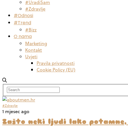
#UradiSam
#Zdravlje
#Odnosi
#Trend
#Bizz
O nama
Marketing
Kontakt
Uvjeti
Pravila privatnosti
Cookie Policy (EU)
#Zdravlje
1 mjesec ago
Zašto neki ljudi lako potamne,