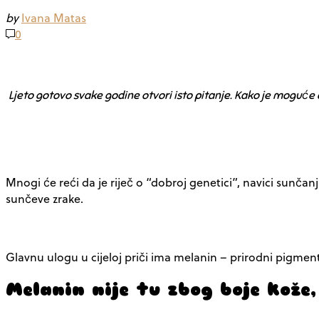
by
Ivana Matas
0
Ljeto gotovo svake godine otvori isto pitanje. Kako je moguće 
Mnogi će reći da je riječ o “dobroj genetici”, navici sunčan
sunčeve zrake.
Glavnu ulogu u cijeloj priči ima melanin – prirodni pigmen
Melanin nije tu zbog boje kože