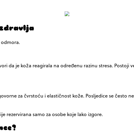
 zdravlja
i odmora.
 da je koža reagirala na određenu razinu stresa. Postoji vel
govorne za čvrstoću i elastičnost kože. Posljedice se često
je rezervirana samo za osobe koje lako izgore.
nce?