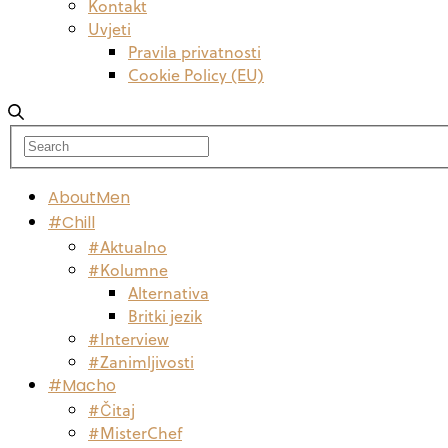
Kontakt
Uvjeti
Pravila privatnosti
Cookie Policy (EU)
AboutMen
#Chill
#Aktualno
#Kolumne
Alternativa
Britki jezik
#Interview
#Zanimljivosti
#Macho
#Čitaj
#MisterChef