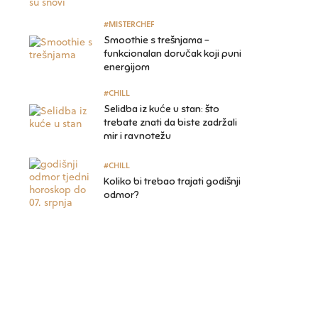
#MISTERCHEF
Smoothie s trešnjama –
funkcionalan doručak koji puni
energijom
#CHILL
Selidba iz kuće u stan: što
trebate znati da biste zadržali
mir i ravnotežu
#CHILL
Koliko bi trebao trajati godišnji
odmor?