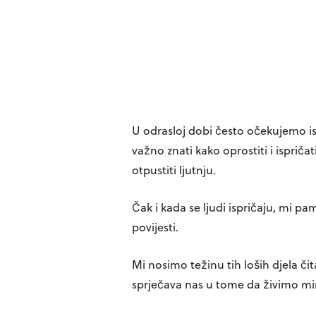
U odrasloj dobi često očekujemo is
važno znati kako oprostiti i ispričat
otpustiti ljutnju.
Čak i kada se ljudi ispričaju, mi p
povijesti.
Mi nosimo težinu tih loših djela či
sprječava nas u tome da živimo mi