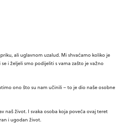
priku, ali uglavnom uzalud. Mi shvaćamo koliko je
i se i željeli smo podijeliti s vama zašto je važno
amtimo ono što su nam učinili – to je dio naše osobne
tav naš život. I svaka osoba koja poveća ovaj teret
ran i ugodan život.