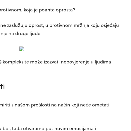
protivnom, koja je poanta oprosta?
ji ne zaslužuju oprost, u protivnom mržnja koju osjećaju
nje na druge ljude.
š kompleks te može izazvati nepovjerenje u ljudima
ti
riti s našom prošlosti na način koji neće ometati
u bol, tada otvaramo put novim emocijama i