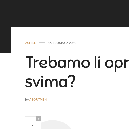
#CHILL
22. PROSINCA 2021.
Trebamo li opr
svima?
by
ABOUTMEN
0