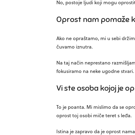
No, postoje ljudi koji mogu oprostiti
Oprost nam pomaže kr
Ako ne opraštamo, mi u sebi držimo 
čuvamo iznutra.
Na taj način neprestano razmišljam
fokusiramo na neke ugodne stvari.
Vi ste osoba kojoj je 
To je poanta. Mi mislimo da se opro
oprost toj osobi miče teret s leđa.
Istina je zapravo da je oprost nam