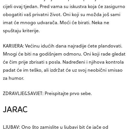
cijeli ovaj tjedan. Pred vama su iskustva koja će zasigurno
obogatiti vaš privatni život. Oni koji su možda još sami
imat će mnogo udvarača. Moći će birati. Neka ne
spuštaju kriterije.
KARIJERA: Većinu idućih dana najradije ćete plandovati.
Mnogi će biti na godišnjem odmoru. Oni koji rade gledat
će čim prije zbrisati s posla. Nadređeni i njihova kontrola
padat će im teško, ali izdržat će uz svoj neobični smisao
za humor.
ZDRAVLJE&SAVJET: Preispitajte prvo sebe.
JARAC
LJUBAV: Ono što zamislite u ljubavi bit će jače od