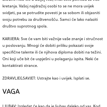
kretanja. Vašoj najdražoj osobi to se ne mora uvijek
svidjeti, pa se potrudite povesti je sa sobom ili objasniti
svoju potrebu za društvenošću. Samci će lako nalaziti
društvo suprotnog spola.
KARIJERA: Sve će vam biti važnije vaše znanje i stručnost
u poslovanju. Mnogi će dobiti priliku pokazati svoje
specifične talente ili će njihova diploma dobiti na težini.
Oni koji uče bit će uspješni u polaganju ispita. Neki će
kontaktirati strance.
ZDRAVLJE&SAVJET: Ustrajte kao i uvijek. Isplati se.
VAGA
LJUBAV: Izgledat će kao da je ljubav daleko od vas. Kod