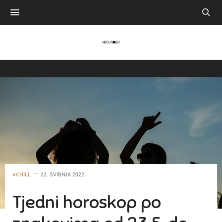
#CHILL
22. SVIBNJA 2022.
Tjedni horoskop po