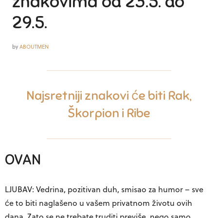
znakovima od 23.5. do
29.5.
by
ABOUTMEN
Najsretniji
znakovi
će biti Rak,
Škorpion i Ribe
OVAN
LJUBAV: Vedrina, pozitivan duh, smisao za humor – sve
će to biti naglašeno u vašem privatnom životu ovih
dana. Zato se ne trebate truditi previše, nego samo