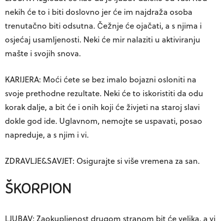
nekih će to i biti doslovno jer će im najdraža osoba
trenutačno biti odsutna. Čežnje će ojačati, a s njima i
osjećaj usamljenosti. Neki će mir nalaziti u aktiviranju
mašte i svojih snova.
KARIJERA: Moći ćete se bez imalo bojazni osloniti na
svoje prethodne rezultate. Neki će to iskoristiti da odu
korak dalje, a bit će i onih koji će živjeti na staroj slavi
dokle god ide. Uglavnom, nemojte se uspavati, posao
napreduje, a s njim i vi.
ZDRAVLJE&SAVJET: Osigurajte si više vremena za san.
ŠKORPION
LJUBAV: Zaokupljenost drugom stranom bit će velika, a vi