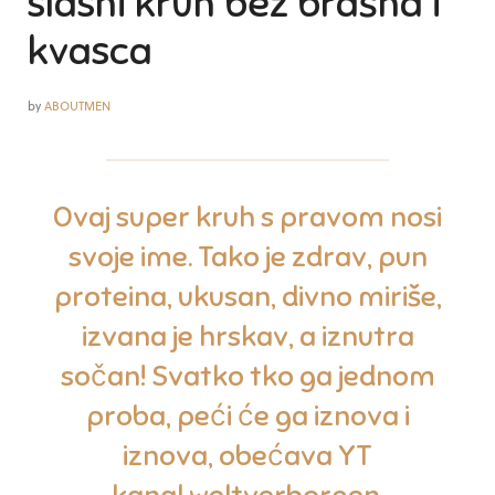
slasni kruh bez brašna i
kvasca
by
ABOUTMEN
Ovaj super kruh s pravom nosi
svoje ime. Tako je zdrav, pun
proteina, ukusan, divno miriše,
izvana je hrskav, a iznutra
sočan! Svatko tko ga jednom
proba, peći će ga iznova i
iznova, obećava YT