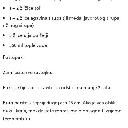
1 – 2 žličice soli
1 – 2 žlice agavina sirupa (ili meda, javorovog sirupa,
rižinog sirupa)
3 žlice ulja po želji
350 ml tople vode
Postupak:
Zamijesite sve sastojke.
Pokrijte tijesto i ostavite da odstoji najmanje 2 sata.
Kruh pecite u tepsiji dugoj cca 25 cm. Ako je vaš oblik
duži i kraći, možda ćete morati malo prilagoditi vrijeme i
temperaturu.