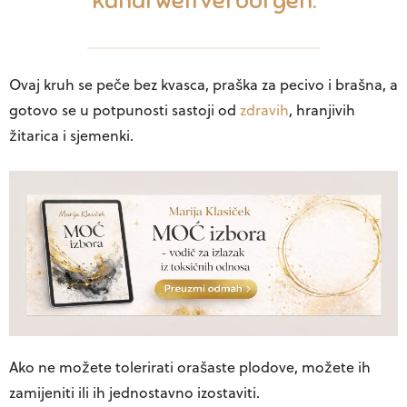
kanal
weltverborgen
.
Ovaj kruh se peče bez kvasca, praška za pecivo i brašna, a
gotovo se u potpunosti sastoji od
zdravih
, hranjivih
žitarica i sjemenki.
Ako ne možete tolerirati orašaste plodove, možete ih
zamijeniti ili ih jednostavno izostaviti.