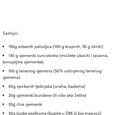
Sastojci:
150g zobenih pahuljica (100 g krupnih, 50 g sitnih)
130 g sjemenki suncokreta (možete ubaciti i sezama,
konopljine sjemenke)
100 g lanenog sjemena (50% usitnjenog lanenog
sjemena)
60g sjeckanih lješnjaka (oraha, badema)
20g sjemenki bundeve (ili više ako želite)
20g chia sjemenki
20g ljuske psylliuma (kupite u DM ili bio trgovini)