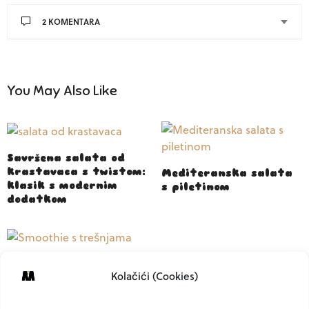
2 KOMENTARA
You May Also Like
Savršena salata od
krastavaca s twistom:
Mediteranska salata
klasik s modernim
s piletinom
dodatkom
Smoothie s trešnjama
Kolačići (Cookies)
– funkcionalan
doručak koji puni
energijom