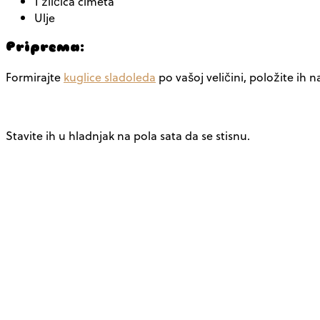
1 žličica cimeta
Ulje
Priprema:
Formirajte
kuglice sladoleda
po vašoj veličini, položite ih n
Stavite ih u hladnjak na pola sata da se stisnu.