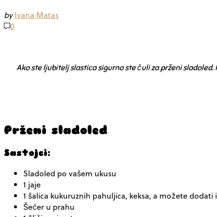
by
Ivana Matas
0
Ako ste ljubitelj slastica sigurno ste čuli za prženi sladol
Prženi sladoled
Sastojci:
Sladoled po vašem ukusu
1 jaje
1 šalica kukuruznih pahuljica, keksa, a možete dodati
Šećer u prahu