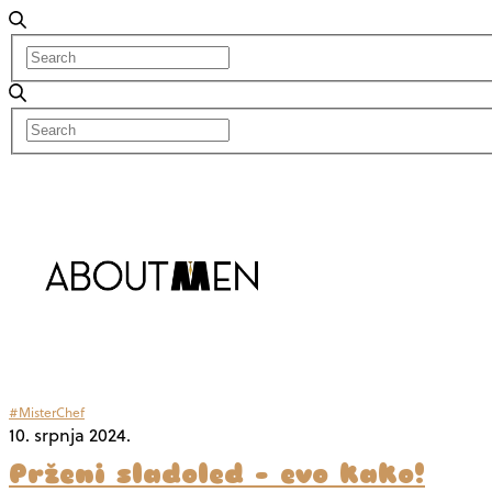
#MisterChef
10. srpnja 2024.
Prženi sladoled – evo kako!