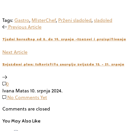
Tags:
Gastro
,
MIsterChef
,
Prženi sladoled
,
sladoled
Previous Article
Tjedni horoskop od 8. do 14. srpnja -Izazovi i preispitivanja
Next Article
Zvjezdani plan: Iskoristite energiju zvijezda 15. - 21. srpnja
0
Ivana Matas
10. srpnja 2024.
No Comments Yet
Comments are closed
You May Also Like