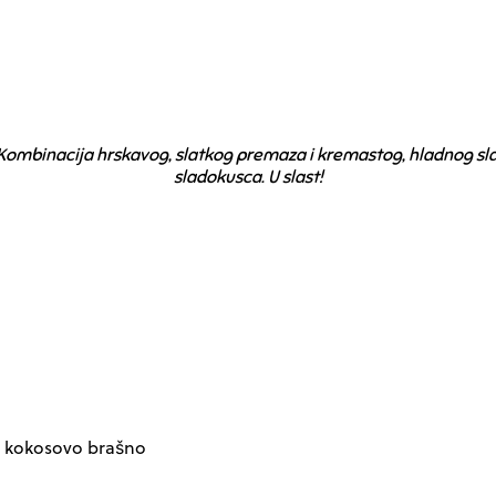
ed. Kombinacija hrskavog, slatkog premaza i kremastog, hladnog sl
sladokusca. U slast!
 i kokosovo brašno