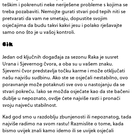
teškim i pokrenuti neke neriješene probleme s kojima se
treba pozabaviti. Nemojte gurati stvari pod tepih niti se
pretvarati da vam ne smetaju, dopustite svojim
osjećajima da budu takvi kakvi jesu i polako rješavajte
samo ono što je u vašoj kontroli.
Bik
Jedan od ključnih događaja za sezonu Raka je susret
Urana i Sjevernog čvora, a oba su u vašem znaku.
Sjeverni čvor predstavlja točku karme i može otključati
našu najvišu sudbinu. Ako ste se osjećali nestabilno, ovo
poravnanje može potaknuti sve ovo u nastojanju da se
stvari pokreću. Iako se možda osjećate kao da ste bačeni
dublje u nepoznato, ovdje ćete najviše rasti i pronaći
svoju najveću stabilnost.
Kad god smo u razdoblju zbunjenosti ili nepoznatog, tada
najviše radimo na svom rastu! Razmislite o tome, kada
bismo uvijek znali kamo idemo ili se uvijek osjećali