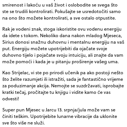
smirenost i lakoću u vaš život i oslobodite se svega što
ste se trudili kontrolirati. Pokušajte se usredotočiti samo
na ono što možete kontrolirati, a sve ostalo otpustite.
Rak je vodeni znak, stoga iskoristite ovu vodenu energiju
da idete s tokom. Nekoliko dana nakon mladog Mjeseca,
Sirius donosi snažnu duhovnu i mentalnu energiju na vaš
put. Energiju možete upotrijebiti da ojačate svoje
duhovno tijelo i pojačate svoju intuiciju, ali znajte da vam
može pomoći i kada je u pitanju proširenje vašeg uma.
Kao Strijelac, vi ste po prirodi učenik pa ako postoji nešto
što želite razumjeti ili istražiti, sada je fantastično vrijeme
za poduzimanje akcija. Nemojte se suzdržavati, isprobajte
kratki tečaj, pročitajte tu knjigu i vidite kamo će vas
odvesti!
Super pun Mjesec u Jarcu 13. srpnja/jula može vam se
činiti teškim. Upotrijebite lunarne vibracije da uklonite
sve što više ne služi.