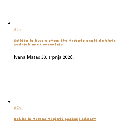
#Chill
Selidba iz kuće u stan: što trebate znati da biste
zadržali mir i ravnotežu
Ivana Matas
30. srpnja 2026.
#Chill
Koliko bi trebao trajati godišnji odmor?