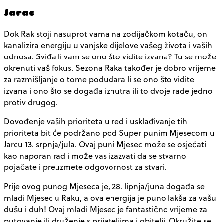
Jarac
Dok Rak stoji nasuprot vama na zodijačkom kotaču, on
kanalizira energiju u vanjske dijelove vašeg života i vaših
odnosa. Sviđa li vam se ono što vidite izvana? Tu se može
okrenuti vaš fokus. Sezona Raka također je dobro vrijeme
za razmišljanje o tome podudara li se ono što vidite
izvana i ono što se događa iznutra ili to dvoje rade jedno
protiv drugog.
Dovođenje vaših prioriteta u red i usklađivanje tih
prioriteta bit će podržano pod Super punim Mjesecom u
Jarcu 13. srpnja/jula. Ovaj puni Mjesec može se osjećati
kao naporan rad i može vas izazvati da se stvarno
pojačate i preuzmete odgovornost za stvari.
Prije ovog punog Mjeseca je, 28. lipnja/juna događa se
mladi Mjesec u Raku, a ova energija je puno lakša za vašu
dušu i duh! Ovaj mladi Mjesec je fantastično vrijeme za
putovanje ili druženje s prijateljima i obitelji. Okružite se