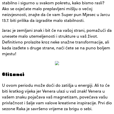
stabilno i sigurno u svakom pokretu, kako bismo rasli?
Ako se osjećate malo preplavljeni mišlju o većoj
neizvjesnosti, znajte da će vam Super pun Mjesec u Jarcu
13.7. biti prilika da izgradite malo stabilnosti.
Jarac je zemljani znak i bit će na vašoj strani, pomažući da
unesete malo utemeljenosti i strukture u vaš život.
Definitivno prolazite kroz neke snažne transformacije, ali
kada izađete s druge strane, naći ćete se na puno boljem
mjestu!
Blizanci
U ovom periodu može doći do zatišja u energiji. Ali to će
biti kratkog vijeka jer Venera ulazi u vaš znak! Venera u
vašem znaku pojačava vaš magnetizam, povećava vašu
privlačnost i šalje vam valove kreativne inspiracije. Prvi dio
sezone Raka je savršeno vrijeme za brigu o sebi.