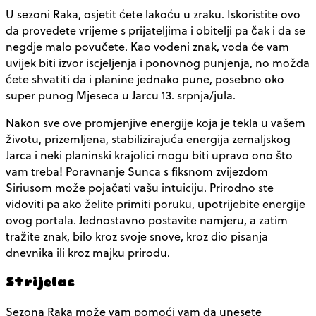
U sezoni Raka, osjetit ćete lakoću u zraku. Iskoristite ovo
da provedete vrijeme s prijateljima i obitelji pa čak i da se
negdje malo povučete. Kao vodeni znak, voda će vam
uvijek biti izvor iscjeljenja i ponovnog punjenja, no možda
ćete shvatiti da i planine jednako pune, posebno oko
super punog Mjeseca u Jarcu 13. srpnja/jula.
Nakon sve ove promjenjive energije koja je tekla u vašem
životu, prizemljena, stabilizirajuća energija zemaljskog
Jarca i neki planinski krajolici mogu biti upravo ono što
vam treba! Poravnanje Sunca s fiksnom zvijezdom
Siriusom može pojačati vašu intuiciju. Prirodno ste
vidoviti pa ako želite primiti poruku, upotrijebite energije
ovog portala. Jednostavno postavite namjeru, a zatim
tražite znak, bilo kroz svoje snove, kroz dio pisanja
dnevnika ili kroz majku prirodu.
Strijelac
Sezona Raka može vam pomoći vam da unesete