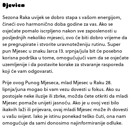
Djevica
Sezona Raka uvijek se dobro stapa s vašom energijom,
čineći ovo harmonično doba godine za vas. Ako se
osjećate pomalo iscrpljeno nakon sve zaposlenosti u
posljednjih nekoliko mjeseci, ovo će biti dobro vrijeme da
se pregrupirate i stvorite uravnoteženiju rutinu. Super
pun Mjesec u znaku Jarca 13. srpnja/jula bit će posebno
korisna podrška u tome, omogućujući vam da se osjećate
uzemljenije i da postavite korake za stvaranje rasporeda
koji će vam odgovarati.
Prije ovog Punog Mjeseca, mlad Mjesec u Raku 28.
lipnja/juna mogao bi vam vezu dovesti u fokus. Ako su
postojale neke iluzije ili zbrke, možda ćete otkriti da mladi
Mjesec pomaže unijeti jasnoću. Ako je u ovoj vezi bilo
ikakvih laži ili prijevara, ovaj mladi Mjesec može ih dovesti
u vašu svijest. Iako je istinu ponekad teško čuti, ona nam
omogućuje da sami donosimo najinformiranije odluke.