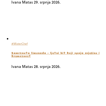
Ivana Matas
29. srpnja 2026.
#MisterChef
Zamrznuta limunada – ljetni hit koji spaja svježinu i
kremoznost
Ivana Matas
28. srpnja 2026.