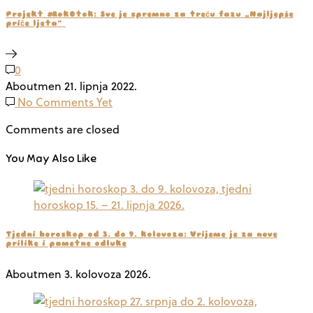
Projekt #RokOtok: Sve je spremno za treću fazu „Najljepše
priče ljeta“
0
Aboutmen
21. lipnja 2022.
No Comments Yet
Comments are closed
You May Also Like
Tjedni horoskop od 3. do 9. kolovoza: Vrijeme je za nove
prilike i pametne odluke
Aboutmen
3. kolovoza 2026.