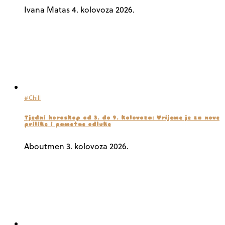
Ivana Matas
4. kolovoza 2026.
#Chill
Tjedni horoskop od 3. do 9. kolovoza: Vrijeme je za nove
prilike i pametne odluke
Aboutmen
3. kolovoza 2026.