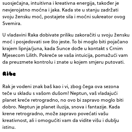
suosjećajna, intuitivna i kreativna energija, također je
nevjerojatno moćna i jaka. Kada ste u stanju zadržati
svoju žensku moć, postajete sila i moćni sukreator ovog
Svemira.
U vladavini Raka dobivate priliku zakoračiti u svoju žensku
moć i posjedovati sve što jeste. To bi moglo biti pojačano
krajem lipnja/juna, kada Sunce dođe u kontakt s Crnim
Mjesecom Lilith. Pokreće se vaša intuicija, pomažući vam
da preuzmete kontrolu i znate u kojem smjeru putovati.
Ribe
Rak je vodeni znak baš kao i vi, zbog čega ova sezona
teče u skladu s vašom dušom! Neptun, vaš vladajući
planet kreće retrogradno, no ovo bi zapravo moglo biti
dobro. Neptun je planet iluzija, snova i fantazije. Kada
krene retrogradno, može zapravo povećati vašu
kreativnost, ali i omogućiti vam da vidite višu i dublju
istinu.