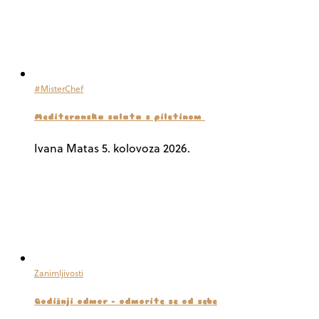
#MisterChef
Mediteranska salata s piletinom
Ivana Matas
5. kolovoza 2026.
Zanimljivosti
Godišnji odmor – odmorite se od sebe