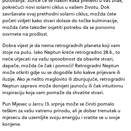
putovanja. Sunce će se nakon Raka preseliti u vaš znak,
pokrećući novi solarni ciklus u vašem životu. Dok
završavate ovaj prethodni solarni ciklus, možda ćete
početi vidjeti kako stvari dolaze do točke kulminacije,
možda ćete također osjetiti potrebu da se ponovno
osvrnete na prošlost.
Dobra vijest je da nema retrogradnih planeta koji vam
stoje na putu. Iako Neptun kreće retrogradno 28.6., to
neće utjecati na vašu sposobnost da obavite stvari,
dapače, možda će čak i pomoći! Retrogradni Neptun
može otkriti gdje su se dogodile bilo kakve prijevare ili
iluzije. Ako je nešto maglovito ili zbunjujuće, retrogradni
Neptun zapravo može donijeti jasnoću ili čak intuitivnu
inspiraciju koja vam pomaže da shvatite stvari.
Pun Mjesec u Jarcu 13. srpnja može se činiti pomalo
teškim za vašu vatrenu prirodu, ali je dobar trenutak u
mjesecu da uzemljite svoju energiju i vratite se u svoje
korijene.