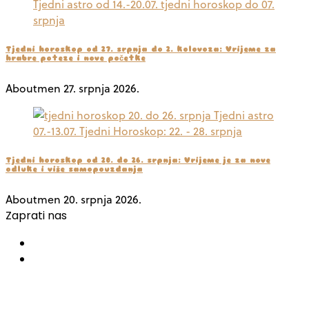
Tjedni horoskop od 27. srpnja do 2. kolovoza: Vrijeme za
hrabre poteze i nove početke
Aboutmen
27. srpnja 2026.
Tjedni horoskop od 20. do 26. srpnja: Vrijeme je za nove
odluke i više samopouzdanja
Aboutmen
20. srpnja 2026.
Zaprati nas