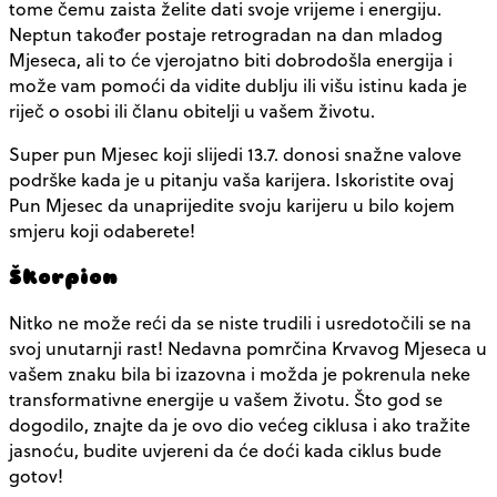
tome čemu zaista želite dati svoje vrijeme i energiju.
Neptun također postaje retrogradan na dan mladog
Mjeseca, ali to će vjerojatno biti dobrodošla energija i
može vam pomoći da vidite dublju ili višu istinu kada je
riječ o osobi ili članu obitelji u vašem životu.
Super pun Mjesec koji slijedi 13.7. donosi snažne valove
podrške kada je u pitanju vaša karijera. Iskoristite ovaj
Pun Mjesec da unaprijedite svoju karijeru u bilo kojem
smjeru koji odaberete!
Škorpion
Nitko ne može reći da se niste trudili i usredotočili se na
svoj unutarnji rast! Nedavna pomrčina Krvavog Mjeseca u
vašem znaku bila bi izazovna i možda je pokrenula neke
transformativne energije u vašem životu. Što god se
dogodilo, znajte da je ovo dio većeg ciklusa i ako tražite
jasnoću, budite uvjereni da će doći kada ciklus bude
gotov!