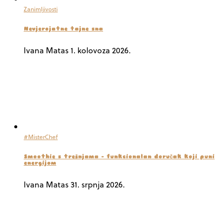
Zanimljivosti
Nevjerojatne tajne sna
Ivana Matas
1. kolovoza 2026.
#MisterChef
Smoothie s trešnjama – funkcionalan doručak koji puni
energijom
Ivana Matas
31. srpnja 2026.