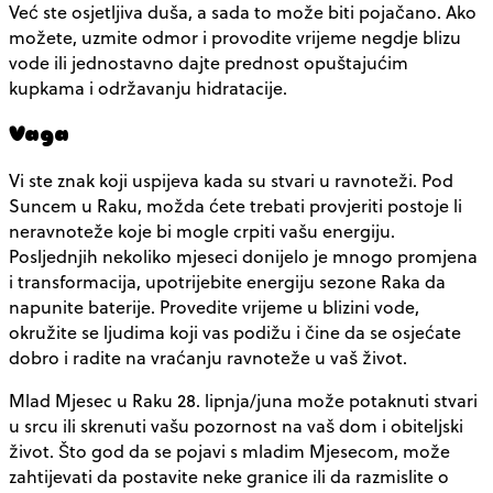
Već ste osjetljiva duša, a sada to može biti pojačano. Ako
možete, uzmite odmor i provodite vrijeme negdje blizu
vode ili jednostavno dajte prednost opuštajućim
kupkama i održavanju hidratacije.
Vaga
Vi ste znak koji uspijeva kada su stvari u ravnoteži. Pod
Suncem u Raku, možda ćete trebati provjeriti postoje li
neravnoteže koje bi mogle crpiti vašu energiju.
Posljednjih nekoliko mjeseci donijelo je mnogo promjena
i transformacija, upotrijebite energiju sezone Raka da
napunite baterije. Provedite vrijeme u blizini vode,
okružite se ljudima koji vas podižu i čine da se osjećate
dobro i radite na vraćanju ravnoteže u vaš život.
Mlad Mjesec u Raku 28. lipnja/juna može potaknuti stvari
u srcu ili skrenuti vašu pozornost na vaš dom i obiteljski
život. Što god da se pojavi s mladim Mjesecom, može
zahtijevati da postavite neke granice ili da razmislite o