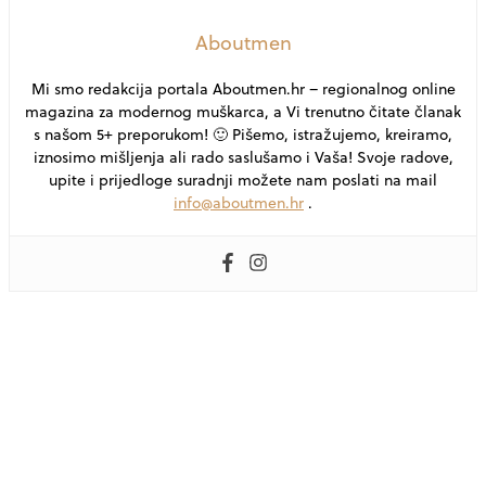
Aboutmen
Mi smo redakcija portala Aboutmen.hr – regionalnog online
magazina za modernog muškarca, a Vi trenutno čitate članak
s našom 5+ preporukom! 🙂 Pišemo, istražujemo, kreiramo,
iznosimo mišljenja ali rado saslušamo i Vaša! Svoje radove,
upite i prijedloge suradnji možete nam poslati na mail
info@aboutmen.hr
.