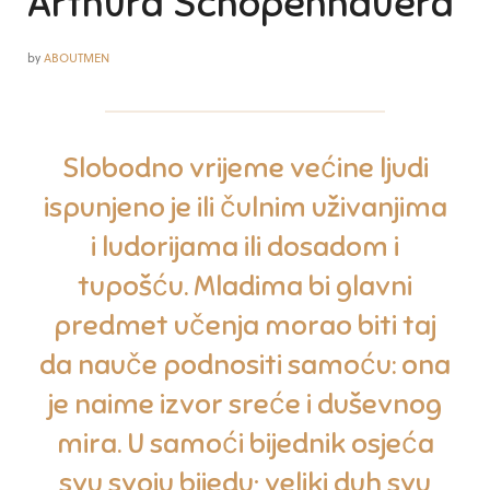
Arthura Schopenhauera
by
ABOUTMEN
Slobodno vrijeme većine ljudi
ispunjeno je ili čulnim uživanjima
i ludorijama ili dosadom i
tupošću. Mladima bi glavni
predmet učenja morao biti taj
da nauče podnositi samoću: ona
je naime izvor sreće i duševnog
mira. U samoći bijednik osjeća
svu svoju bijedu; veliki duh svu