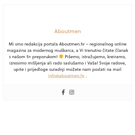
Aboutmen
Mi smo redakcija portala Aboutmen.hr – regionalnog online
magazina za modernog muškarca, a Vi trenutno čitate članak
s našom 5+ preporukom!
Pišemo, istražujemo, kreiramo,
iznosimo mišljenja ali rado saslušamo i Vaša! Svoje radove,
upite i prijedloge suradnji možete nam poslati na mail
info@aboutmen.hr
.