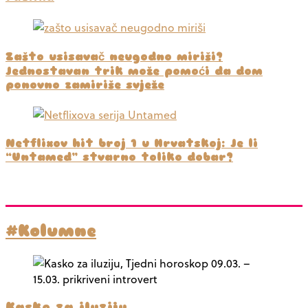
Zašto usisavač neugodno miriši?
Jednostavan trik može pomoći da dom
ponovno zamiriše svježe
Netflixov hit broj 1 u Hrvatskoj: Je li
“Untamed” stvarno toliko dobar?
#Kolumne
Kasko za iluziju