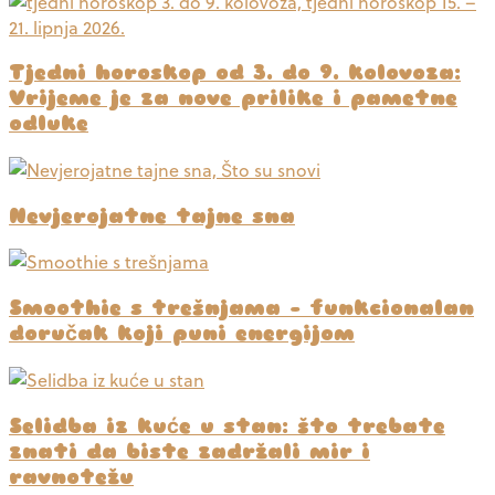
Tjedni horoskop od 3. do 9. kolovoza:
Vrijeme je za nove prilike i pametne
odluke
Nevjerojatne tajne sna
Smoothie s trešnjama – funkcionalan
doručak koji puni energijom
Selidba iz kuće u stan: što trebate
znati da biste zadržali mir i
ravnotežu