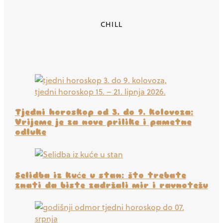
CHILL
Tjedni horoskop od 3. do 9. kolovoza:
Vrijeme je za nove prilike i pametne
odluke
Selidba iz kuće u stan: što trebate
znati da biste zadržali mir i ravnotežu