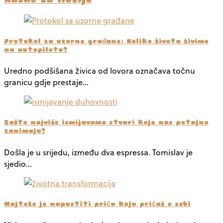
Protokol za uzorne građane: Koliko života živimo
na autopilotu?
Uredno podšišana živica od lovora označava točnu
granicu gdje prestaje…
Zašto najviše ismijavamo stvari koje nas potajno
zanimaju?
Došla je u srijedu, između dva espressa. Tomislav je
sjedio…
Najteže je napustiti priču koju pričaš o sebi