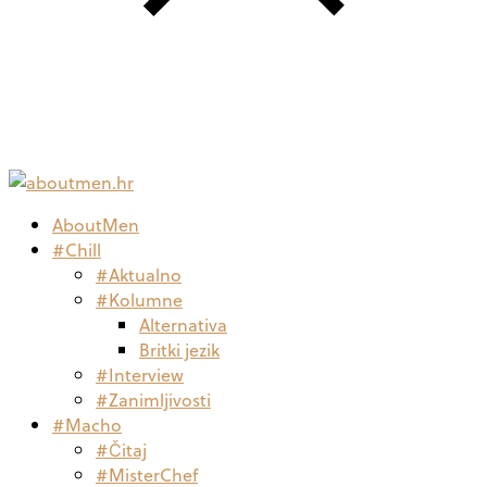
AboutMen
#Chill
#Aktualno
#Kolumne
Alternativa
Britki jezik
#Interview
#Zanimljivosti
#Macho
#Čitaj
#MisterChef