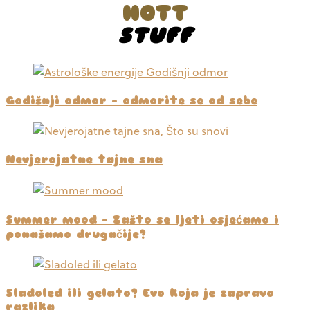
HOTT
STUFF
Godišnji odmor – odmorite se od sebe
Nevjerojatne tajne sna
Summer mood – Zašto se ljeti osjećamo i
ponašamo drugačije?
Sladoled ili gelato? Evo koja je zapravo
razlika