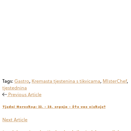
Tags:
Gastro
,
Kremasta tjestenina s tikvicama
,
MIsterChef
,
tjestednina
Previous Article
Tjedni Horoskop: 22. - 28. srpnja - Što vas očekuje?
Next Article