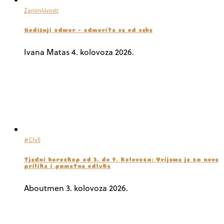
Zanimljivosti
Godišnji odmor – odmorite se od sebe
Ivana Matas
4. kolovoza 2026.
#Chill
Tjedni horoskop od 3. do 9. kolovoza: Vrijeme je za nove
prilike i pametne odluke
Aboutmen
3. kolovoza 2026.