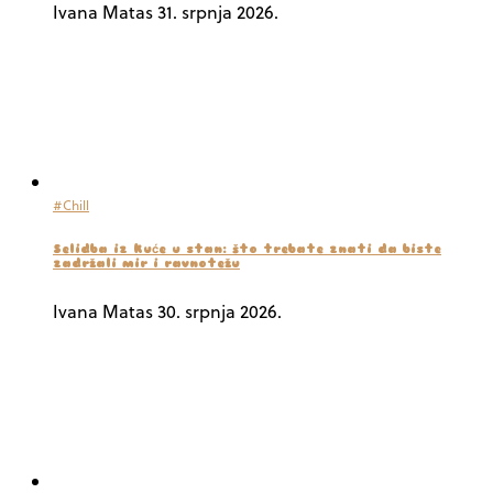
Ivana Matas
31. srpnja 2026.
#Chill
Selidba iz kuće u stan: što trebate znati da biste
zadržali mir i ravnotežu
Ivana Matas
30. srpnja 2026.