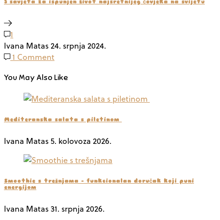
5 savjeta za ispunjen život najsretnijeg čovjeka na svijetu
1
Ivana Matas
24. srpnja 2024.
1 Comment
You May Also Like
Mediteranska salata s piletinom
Ivana Matas
5. kolovoza 2026.
Smoothie s trešnjama – funkcionalan doručak koji puni
energijom
Ivana Matas
31. srpnja 2026.