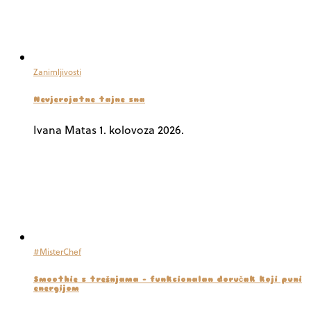
Zanimljivosti
Nevjerojatne tajne sna
Ivana Matas
1. kolovoza 2026.
#MisterChef
Smoothie s trešnjama – funkcionalan doručak koji puni
energijom