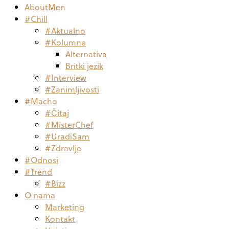
AboutMen
#Chill
#Aktualno
#Kolumne
Alternativa
Britki jezik
#Interview
#Zanimljivosti
#Macho
#Čitaj
#MisterChef
#UradiSam
#Zdravlje
#Odnosi
#Trend
#Bizz
O nama
Marketing
Kontakt