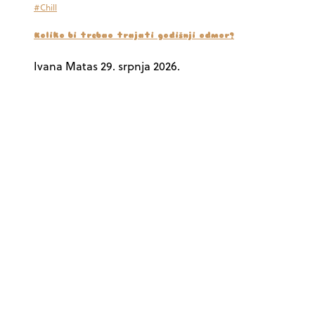
#Chill
Koliko bi trebao trajati godišnji odmor?
Ivana Matas
29. srpnja 2026.