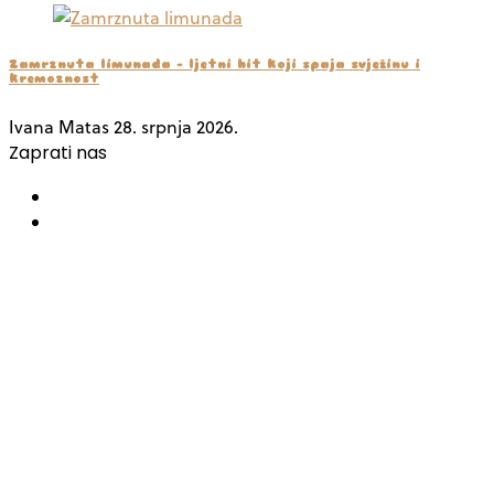
Zamrznuta limunada – ljetni hit koji spaja svježinu i
kremoznost
Ivana Matas
28. srpnja 2026.
Zaprati nas