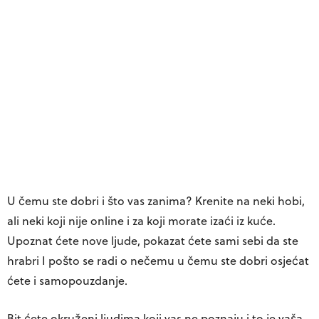
U čemu ste dobri i što vas zanima? Krenite na neki hobi,
ali neki koji nije online i za koji morate izaći iz kuće.
Upoznat ćete nove ljude, pokazat ćete sami sebi da ste
hrabri I pošto se radi o nečemu u čemu ste dobri osjećat
ćete i samopouzdanje.
Bit ćete okruženi ljudima koji vas ne poznaju i to je vaša