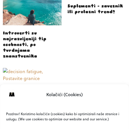
Suplementi – saveznik
ili prolazni trend?
Introverti su
najrazvijeniji tip
osobnosti, po
tvrdnjama
znanstvenika
Decision fatigue: Zašto
Kolačići (Cookies)
vas sitne odluke mogu
iscrpiti više nego cijeli
radni dan
Pozdrav! Koristimo kolačiće (cookies) kako bi optimizirali naše stranice i
uslugu. (We use cookies to optimize our website and our service.)