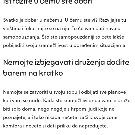
Istražite u čemu ste dobri
Svatko je dobar u nečemu. U čemu ste vi? Razvijajte tu
vještinu i fokusirajte se na nju. To će vam dati navalu
samopouzdanja. Što ste samopouzdaniji to ćete lakše
pobijediti svoju sramežljivost u određenim situacijama.
Nemojte izbjegavati druženja dođite
barem na kratko
Nemojte se zatvoriti u svoju sobu i odbijati sve planove
koji vam se nude. Kada ste sramežljivi onda vam je draže
biti solo doma, nego negdje s hrpom ljudi koje ne
poznajete, ali tako nikada nećete izaći iz svoje zone
komfora i nećete si dati priliku da napredujete.