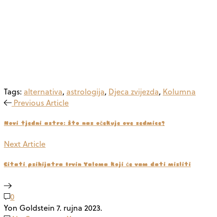
Tags:
alternativa
,
astrologija
,
Djeca zvijezda
,
Kolumna
Previous Article
Novi tjedni astro: Što nas očekuje ove sedmice?
Next Article
Citati psihijatra Irvin Yaloma koji će vam dati misliti
0
Yon Goldstein
7. rujna 2023.