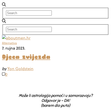
Alternativa
7. rujna 2023.
Djeca zvijezda
by
Yon Goldstein
0
Može li astrologija pomoći u samorazvoju?
Odgovor je – DA!
(barem dio puta)