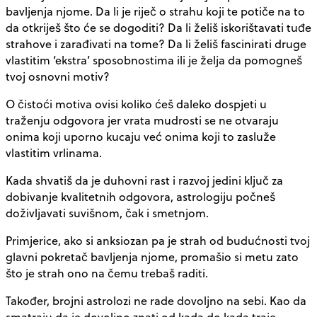
bavljenja njome. Da li je riječ o strahu koji te potiče na to
da otkriješ što će se dogoditi? Da li želiš iskorištavati tuđe
strahove i zarađivati na tome? Da li želiš fascinirati druge
vlastitim ‘ekstra’ sposobnostima ili je želja da pomogneš
tvoj osnovni motiv?
O čistoći motiva ovisi koliko ćeš daleko dospjeti u
traženju odgovora jer vrata mudrosti se ne otvaraju
onima koji uporno kucaju već onima koji to zasluže
vlastitim vrlinama.
Kada shvatiš da je duhovni rast i razvoj jedini ključ za
dobivanje kvalitetnih odgovora, astrologiju počneš
doživljavati suvišnom, čak i smetnjom.
Primjerice, ako si anksiozan pa je strah od budućnosti tvoj
glavni pokretač bavljenja njome, promašio si metu zato
što je strah ono na čemu trebaš raditi.
Također, brojni astrolozi ne rade dovoljno na sebi. Kao da
smatraju da je dovoljno znati od kada do kada traje