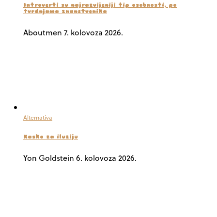
Introverti su najrazvijeniji tip osobnosti, po
tvrdnjama znanstvenika
Aboutmen
7. kolovoza 2026.
Alternativa
Kasko za iluziju
Yon Goldstein
6. kolovoza 2026.