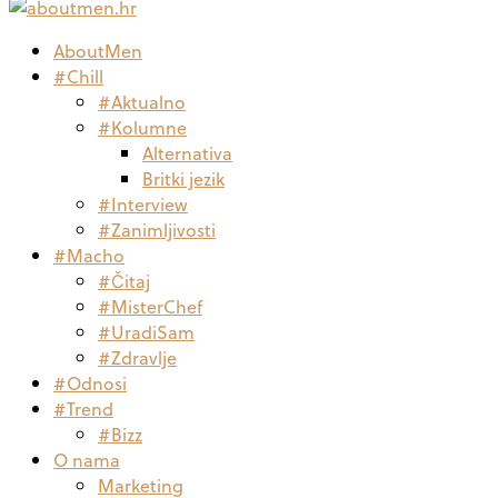
AboutMen
#Chill
#Aktualno
#Kolumne
Alternativa
Britki jezik
#Interview
#Zanimljivosti
#Macho
#Čitaj
#MisterChef
#UradiSam
#Zdravlje
#Odnosi
#Trend
#Bizz
O nama
Marketing