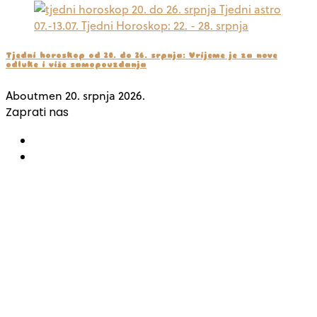
Tjedni horoskop od 20. do 26. srpnja: Vrijeme je za nove
odluke i više samopouzdanja
Aboutmen
20. srpnja 2026.
Zaprati nas