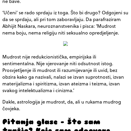
ne bave.
‘Učeni’ se rado sprdaju iz toga. Što bi drugo? Odgojeni su
da se sprdaju, ali pri tom zaboravljaju. Da parafraziram
Abhijit Naskara, neuroznanstvenika i pisca: ‘Mudrost
nema boju, nema religiju niti seksualno opredjeljenje.
Mudrost nije redukcionistička, empirijska ili
sentimentalna. Nije vjerovanje niti odsutnost istog.
Prosvjetljenje ili mudrost ili razumijevanje ili uvid, bez
obzira kako ga nazivali, nalazi se izvan suprotnosti, izvan
materijalizma i spiritizma, izvan ateizma i teizma, izvan
svakog intelektualizma i cinizma.’
Dakle, astrologija je mudrost, da, ali u rukama mudrog
čovjeka.
Pitanja glase – Što sam
tražio? Koje sam odgovore