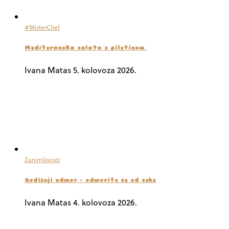
#MisterChef
Mediteranska salata s piletinom
Ivana Matas
5. kolovoza 2026.
Zanimljivosti
Godišnji odmor – odmorite se od sebe
Ivana Matas
4. kolovoza 2026.