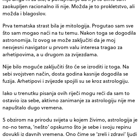
zaokupljen racionalno ili nije. Možda je to prokletstvo, ali
možda i blagoslov.
Prva tematska strast bila je mitologija. Progutao sam sve
što sam mogao naći na tu temu. Nakon toga se dogodila
astronomija. Iz ovog se može zaključiti da je moj
nesvjesni navigator u prvom valu interesa tragao za
arhetipovima, a u drugom za zvijezdama.
Nije bilo moguće zaključiti što će se izroditi iz toga. Na
sebi svojstven način, dosta godina kasnije dogodila se
fuzija. Arhetipovi i zvijezde spojili su se kroz astrologiju.
Iako u trenutku pisanja ovih riječi mogu reći da sam to
ostavio iza sebe, aktivno zanimanje za astrologiju nije me
napuštalo dugo vremena.
S obzirom na prirodu svijeta u kojem živimo, astrologija je
no-no tema, ‘nešto’ opskurno što je sebe i svoju repinu
dovukli iz davnih vremena. Ono čime se ‘zreli i zdravi’ ljudi