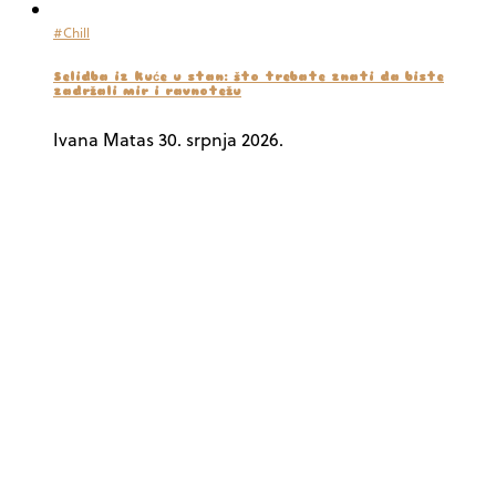
#Chill
Selidba iz kuće u stan: što trebate znati da biste
zadržali mir i ravnotežu
Ivana Matas
30. srpnja 2026.