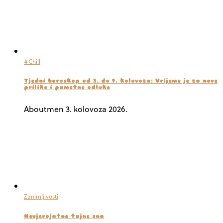
#Chill
Tjedni horoskop od 3. do 9. kolovoza: Vrijeme je za nove
prilike i pametne odluke
Aboutmen
3. kolovoza 2026.
Zanimljivosti
Nevjerojatne tajne sna