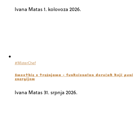
Ivana Matas
1. kolovoza 2026.
#MisterChef
Smoothie s trešnjama – funkcionalan doručak koji puni
energijom
Ivana Matas
31. srpnja 2026.