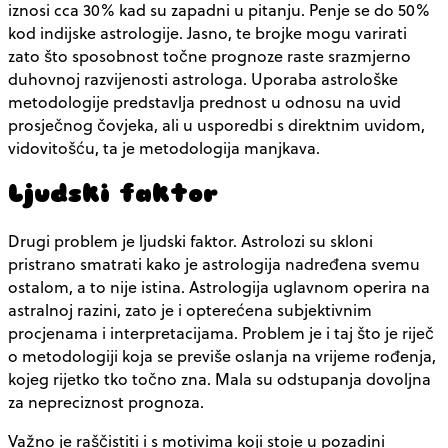
iznosi cca 30% kad su zapadni u pitanju. Penje se do 50%
kod indijske astrologije. Jasno, te brojke mogu varirati
zato što sposobnost točne prognoze raste srazmjerno
duhovnoj razvijenosti astrologa. Uporaba astrološke
metodologije predstavlja prednost u odnosu na uvid
prosječnog čovjeka, ali u usporedbi s direktnim uvidom,
vidovitošću, ta je metodologija manjkava.
Ljudski faktor
Drugi problem je ljudski faktor. Astrolozi su skloni
pristrano smatrati kako je astrologija nadređena svemu
ostalom, a to nije istina. Astrologija uglavnom operira na
astralnoj razini, zato je i opterećena subjektivnim
procjenama i interpretacijama. Problem je i taj što je riječ
o metodologiji koja se previše oslanja na vrijeme rođenja,
kojeg rijetko tko točno zna. Mala su odstupanja dovoljna
za nepreciznost prognoza.
Važno je raščistiti i s motivima koji stoje u pozadini