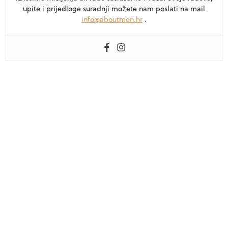
upite i prijedloge suradnji možete nam poslati na mail
info@aboutmen.hr
.