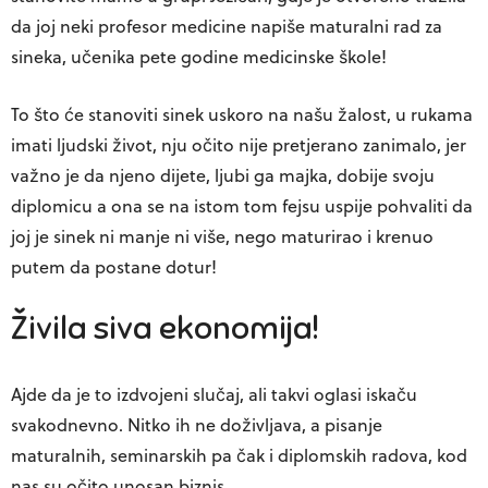
da joj neki profesor medicine napiše maturalni rad za
sineka, učenika pete godine medicinske škole!
To što će stanoviti sinek uskoro na našu žalost, u rukama
imati ljudski život, nju očito nije pretjerano zanimalo, jer
važno je da njeno dijete, ljubi ga majka, dobije svoju
diplomicu a ona se na istom tom fejsu uspije pohvaliti da
joj je sinek ni manje ni više, nego maturirao i krenuo
putem da postane dotur!
Živila siva ekonomija!
Ajde da je to izdvojeni slučaj, ali takvi oglasi iskaču
svakodnevno. Nitko ih ne doživljava, a pisanje
maturalnih, seminarskih pa čak i diplomskih radova, kod
nas su očito unosan biznis.