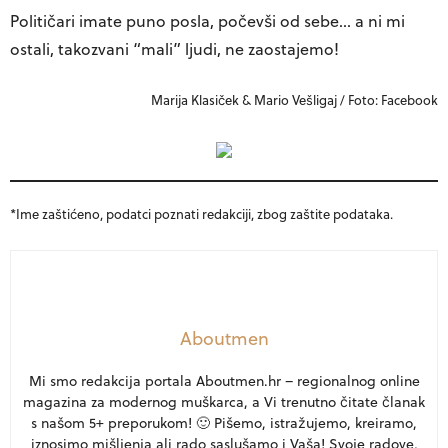
Političari imate puno posla, počevši od sebe… a ni mi
ostali, takozvani “mali” ljudi, ne zaostajemo!
Marija Klasiček & Mario Vešligaj / Foto: Facebook
*Ime zaštićeno, podatci poznati redakciji, zbog zaštite podataka.
Aboutmen
Mi smo redakcija portala Aboutmen.hr – regionalnog online
magazina za modernog muškarca, a Vi trenutno čitate članak
s našom 5+ preporukom! 🙂 Pišemo, istražujemo, kreiramo,
iznosimo mišljenja ali rado saslušamo i Vaša! Svoje radove,