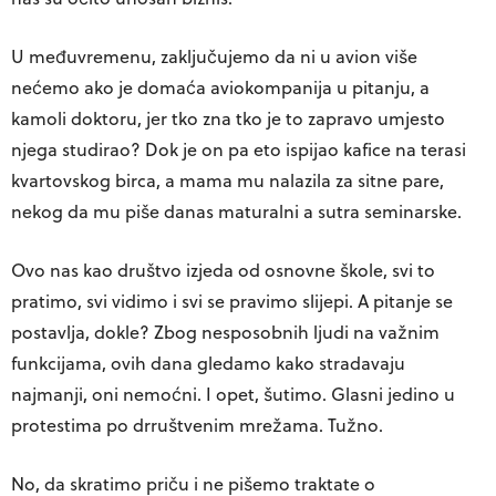
U međuvremenu, zaključujemo da ni u avion više
nećemo ako je domaća aviokompanija u pitanju, a
kamoli doktoru, jer tko zna tko je to zapravo umjesto
njega studirao? Dok je on pa eto ispijao kafice na terasi
kvartovskog birca, a mama mu nalazila za sitne pare,
nekog da mu piše danas maturalni a sutra seminarske.
Ovo nas kao društvo izjeda od osnovne škole, svi to
pratimo, svi vidimo i svi se pravimo slijepi. A pitanje se
postavlja, dokle? Zbog nesposobnih ljudi na važnim
funkcijama, ovih dana gledamo kako stradavaju
najmanji, oni nemoćni. I opet, šutimo. Glasni jedino u
protestima po drruštvenim mrežama. Tužno.
No, da skratimo priču i ne pišemo traktate o