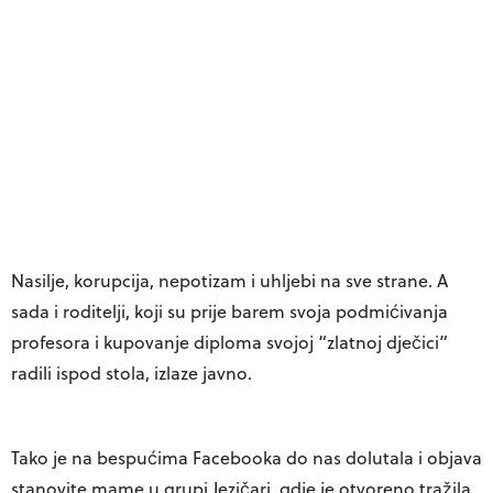
Nasilje, korupcija, nepotizam i uhljebi na sve strane. A
sada i roditelji, koji su prije barem svoja podmićivanja
profesora i kupovanje diploma svojoj “zlatnoj dječici”
radili ispod stola, izlaze javno.
Tako je na bespućima Facebooka do nas dolutala i objava
stanovite mame u grupi Jezičari, gdje je otvoreno tražila