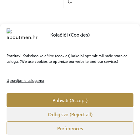
NO COMMENTS YET
Kolačići (Cookies)
Comments are closed
Pozdrav! Koristimo kolačiće (cookies) kako bi optimizirali naše stranice i
uslugu. (We use cookies to optimize our website and our service.)
Upravljanje uslugama
Prihvati (Accept)
Odbij sve (Reject all)
O NAMA
KONTAKT
MARKETING
PRIVATNOST
UVJETI
Preferences
LION MEDIA
VEM ART
OBJAVI KNJIGU
Copyright ©2021. - 2025. ABOUTMEN.HR All Rights Reserved. CREATED BY Lion Media